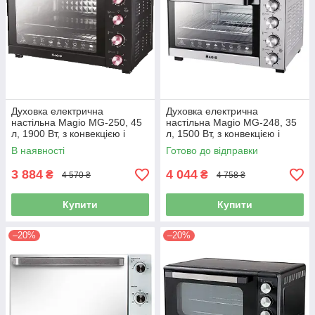
Духовка електрична
Духовка електрична
настільна Magio MG-250, 45
настільна Magio MG-248, 35
л, 1900 Вт, з конвекцією і
л, 1500 Вт, з конвекцією і
таймером
таймером
В наявності
Готово до відправки
3 884
4 044
₴
₴
4 570 ₴
4 758 ₴
Купити
Купити
–20%
–20%