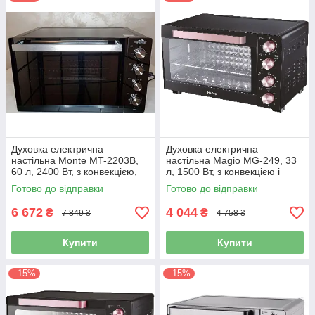
Духовка електрична
Духовка електрична
настільна Monte MT-2203B,
настільна Magio MG-249, 33
60 л, 2400 Вт, з конвекцією,
л, 1500 Вт, з конвекцією і
грилем і таймером
таймером
Готово до відправки
Готово до відправки
6 672
4 044
₴
₴
7 849 ₴
4 758 ₴
Купити
Купити
–15%
–15%