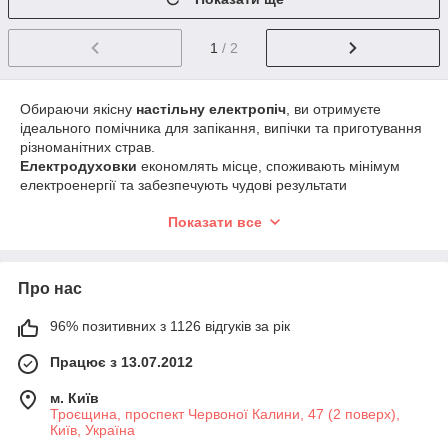
1
/ 2
Обираючи якісну
настільну електропіч
, ви отримуєте
ідеального помічника для запікання, випічки та приготування
різноманітних страв.
Електродуховки
економлять місце, споживають мінімум
електроенергії та забезпечують чудові результати
приготування.
Показати все
Купити настільну електропіч
у нас — означає зробити
свою кухню ще зручнішою, а процес приготування їжі —
швидшим і приємнішим!
Про нас
96% позитивних з 1126 відгуків за рік
Працює з 13.07.2012
м. Київ
Троєщина, проспект Червоної Калини, 47 (2 поверх),
Київ, Україна