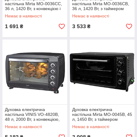
настільна Mirta MO-0036СС,
настільна Mirta MO-0036CB,
36 л, 1420 Вт, з конвекцією і
36 л, 1420 Вт, з таймером
таймером
Немає в наявності
Немає в наявності
1 691
3 533
₴
₴
Духовка електрична
Духовка електрична
настільна VINIS VO-4820B,
настільна Mirta MO-0045B, 45
48 л, 2000 Вт, з конвекцією,
л, 1450 Вт, з таймером
грилем і таймером
Немає в наявності
Немає в наявності