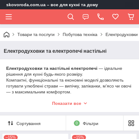
skovoroda.com.ua – все для кухні та дому
Товари та послуги
Побутова техніка
Електродуховки 
Електродуховки та електропечі настільні
Електродуховки та настільні електропечі
— ідеальне
рішення для кухні будь-якого розміру.
Компактні, функціональні та економні моделі дозволяють
готувати улюблені страви — випічку, запіканки, м'ясо чи овочі
— з максимальним комфортом.
Шукаєте, де
купити електродуховку
? У нашому каталозі ви
Показати все
знайдете
настільні електропечі
з конвекцією, грилем і
точною регуляцією температури — для домашньої кулінарії
без обмежень!
Сортування
0
Фільтри
–15%
–15%