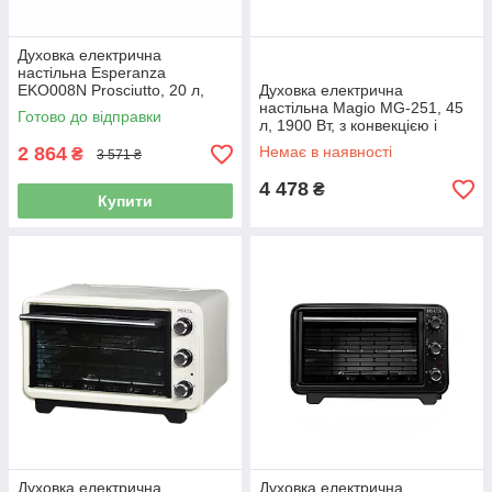
Духовка електрична
настільна Esperanza
EKO008N Prosciutto, 20 л,
Духовка електрична
1600 Вт, таймер, 3 режими
настільна Magio MG-251, 45
Готово до відправки
л, 1900 Вт, з конвекцією і
таймером
2 864
Немає в наявності
₴
3 571 ₴
4 478
₴
Купити
Духовка електрична
Духовка електрична