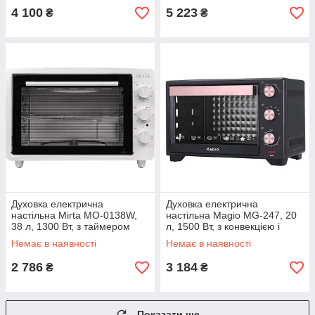
4 100
5 223
₴
₴
Духовка електрична
Духовка електрична
настільна Mirta MO-0138W,
настільна Magio MG-247, 20
38 л, 1300 Вт, з таймером
л, 1500 Вт, з конвекцією і
таймером
Немає в наявності
Немає в наявності
2 786
3 184
₴
₴
Показати ще