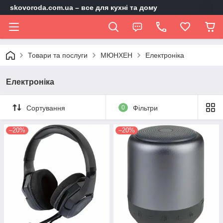
skovoroda.com.ua – все для кухні та дому
Товари та послуги
МЮНХЕН
Електроніка
Електроніка
Сортування
0
Фільтри
–20%
–20%