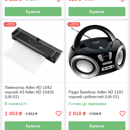
Купити
Купити
–20%
–20%
Ламінатор Adler AD 1042
чорний A3 Adler AD 1042b
Радіо Бумбокс Adler AD 1181
(UA-01)
чорний сріблястий (UA-01)
В наявності
Готово до відправки
1 453
2 010
₴
₴
1 812 ₴
2 506 ₴
Купити
Купити