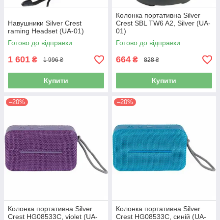
Колонка портативна Silver
Навушники Silver Crest
Crest SBL TW6 A2, Silver (UA-
гaming Headset (UA-01)
01)
Готово до відправки
Готово до відправки
1 601
664
₴
₴
1 996 ₴
828 ₴
Купити
Купити
–20%
–20%
Колонка портативна Silver
Колонка портативна Silver
Crest HG08533C, violet (UA-
Crest HG08533C, синій (UA-