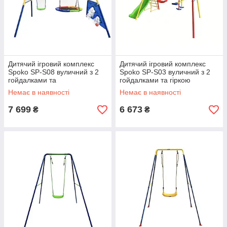
Дитячий ігровий комплекс
Дитячий ігровий комплекс
Spoko SP-S08 вуличний з 2
Spoko SP-S03 вуличний з 2
гойдалками та
гойдалками та гіркою
баскетбольним кільцем
різнокольоровий 42401001
Немає в наявності
Немає в наявності
різнокольоровий 42401005
7 699
6 673
₴
₴