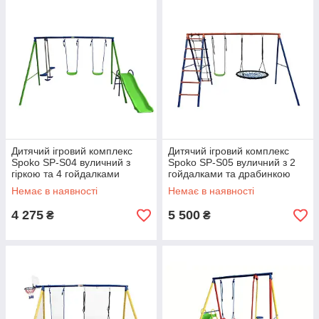
Дитячий ігровий комплекс
Дитячий ігровий комплекс
Spoko SP-S04 вуличний з
Spoko SP-S05 вуличний з 2
гіркою та 4 гойдалками
гойдалками та драбинкою
синьо-зелений 42401002
різнокольоровий 42401003
Немає в наявності
Немає в наявності
4 275
5 500
₴
₴