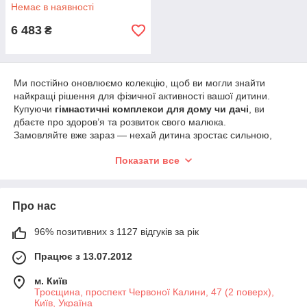
балансиром синьо-зелений
Немає в наявності
42401004
6 483
₴
Ми постійно оновлюємо колекцію, щоб ви могли знайти
найкращі рішення для фізичної активності вашої дитини.
Купуючи
гімнастичні комплекси для дому чи дачі
, ви
дбаєте про здоров’я та розвиток свого малюка.
Замовляйте вже зараз — нехай дитина зростає сильною,
активною та щасливою!
Показати все
Швидка доставка по всій Україні, доступні ціни та перевірена
якість.
Про нас
96% позитивних з 1127 відгуків за рік
Працює з 13.07.2012
м. Київ
Троєщина, проспект Червоної Калини, 47 (2 поверх),
Київ, Україна