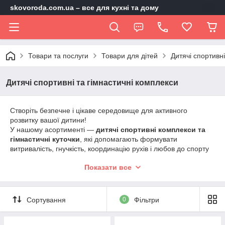
skovoroda.com.ua – все для кухні та дому
Товари та послуги
Товари для дітей
Дитячі спортивні
Дитячі спортивні та гімнастичні комплекси
Створіть безпечне і цікаве середовище для активного
розвитку вашої дитини!
У нашому асортименті —
дитячі спортивні комплекси та
гімнастичні куточки
, які допомагають формувати
витривалість, гнучкість, координацію рухів і любов до спорту
змалечку.
Показати все
Ми пропонуємо моделі для дому та вулиці, виготовлені з
якісних і безпечних матеріалів, з урахуванням віку та фізичної
підготовки дитини.
Сортування
0
Фільтри
Обирайте надійні та зручні
спортивні куточки для дітей
—
нехай кожен день буде активним і веселим!