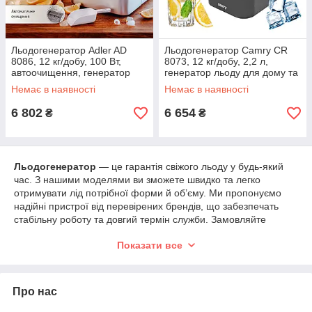
Льодогенератор Adler AD
Льодогенератор Camry CR
8086, 12 кг/добу, 100 Вт,
8073, 12 кг/добу, 2,2 л,
автоочищення, генератор
генератор льоду для дому та
льоду
бару
Немає в наявності
Немає в наявності
6 802
6 654
₴
₴
Льодогенератор
— це гарантія свіжого льоду у будь-який
час. З нашими моделями ви зможете швидко та легко
отримувати лід потрібної форми й об’єму. Ми пропонуємо
надійні пристрої від перевірених брендів, що забезпечать
стабільну роботу та довгий термін служби. Замовляйте
льодогенератор вже сьогодні й створюйте комфортні умови
Показати все
для себе та своїх гостей!
Про нас