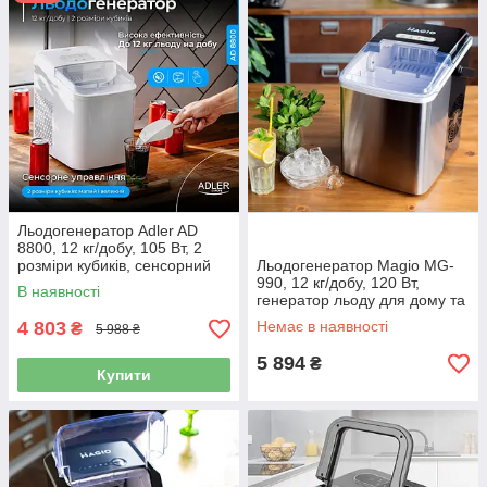
Льодогенератор Adler AD
8800, 12 кг/добу, 105 Вт, 2
розміри кубиків, сенсорний
Льодогенератор Magio MG-
990, 12 кг/добу, 120 Вт,
В наявності
генератор льоду для дому та
бару
4 803
Немає в наявності
₴
5 988 ₴
5 894
₴
Купити