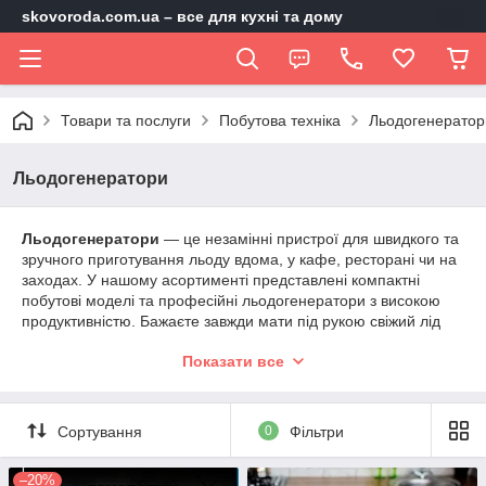
skovoroda.com.ua – все для кухні та дому
Товари та послуги
Побутова техніка
Льодогенератор
Льодогенератори
Льодогенератори
— це незамінні пристрої для швидкого та
зручного приготування льоду вдома, у кафе, ресторані чи на
заходах. У нашому асортименті представлені компактні
побутові моделі та професійні льодогенератори з високою
продуктивністю. Бажаєте завжди мати під рукою свіжий лід
для коктейлів, напоїв або охолодження продуктів? Обирайте
Показати все
льодогенератор, який найкраще відповідає вашим потребам!
Сортування
0
Фільтри
–20%