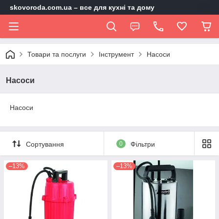
skovoroda.com.ua – все для кухні та дому
Товари та послуги
Інструмент
Насоси
Насоси
Насоси
Сортування
0
Фільтри
–13%
–13%