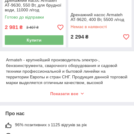
Дренажний насос Armateh
AT-9630, 550 Вт, для брудної
води, 11000 л/год
Дренажний насос Armateh
Готово до відправки
AT-9620, 400 Вт, 5500 л/год
2 981
Немає в наявності
₴
3 407 ₴
2 294
₴
Купити
Armateh - крупнейший производитель электро-,
бензоинструмента, сварочного оборудования и садовой
техники профессиональной и бытовой линейки на
территории Европы и стран СНГ. Продукция данной торговой
марки выделяется отличным качеством, высокой
производительностью, оригинальным дизайном и довольно
Показати все
недорогой ценой. В ассортименте представлены самые
необходимые инструменты и оборудование для ремонта,
производства, сферы обслуживания и для домашнего
хозяйства: перфораторы, электродрели, шлифмашины,
Про нас
шуруповерты, пилы, электрорубанки, электролобзики,
сварочные аппараты, бензо- и дизельгенераторы, насосы,
96% позитивних з 1125 відгуків за рік
культиваторы и много другого оборудования, которое
поможет Вам в бизнесе и быту. Покупая продукцию торговой