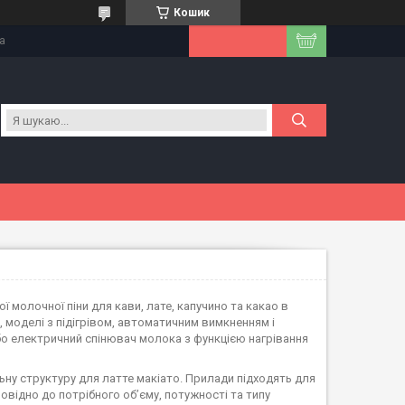
Кошик
на
ї молочної піни для кави, лате, капучино та какао в
, моделі з підігрівом, автоматичним вимкненням і
о електричний спінювач молока з функцією нагрівання
ьну структуру для латте макіато. Прилади підходять для
овідно до потрібного об’єму, потужності та типу