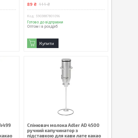
89 ₴
111 ₴
5903887801096
Готово до відправки
Оптом і в роздріб
Купити
 4499
Спінювач молока Adler AD 4500
ручний капучинатор з
 какао
підставкою для кави лате какао