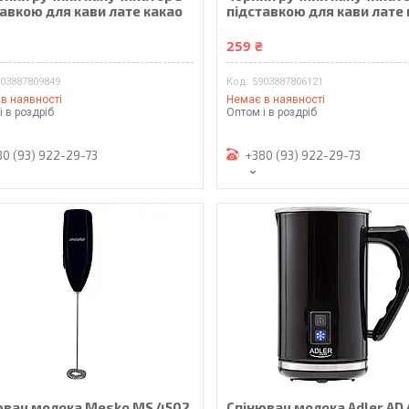
тавкою для кави лате какао
підставкою для кави лате
₴
259 ₴
903887809849
5903887806121
в наявності
Немає в наявності
і в роздріб
Оптом і в роздріб
80 (93) 922-29-73
+380 (93) 922-29-73
ювач молока Mesko MS 4502
Спінювач молока Adler AD