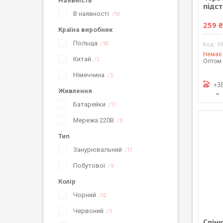
Наявність
підс
В наявності
10
259 
Країна виробник
Польща
18
5
Немає 
Китай
5
Оптом 
Німеччина
3
+3
Живлення
Батарейки
17
Мережа 220В
9
Тип
Занурювальний
17
Побутової
9
Колір
Чорний
12
Червоний
3
Спін