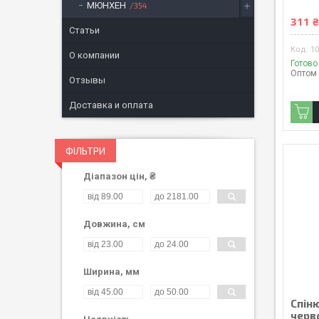
МЮНХЕН
354
311 
Статьи
1
О компании
Готово
Оптом 
Отзывы
Доставка и оплата
ФІЛЬТРИ
Діапазон цін, ₴
Довжина, см
Ширина, мм
Спін
черв