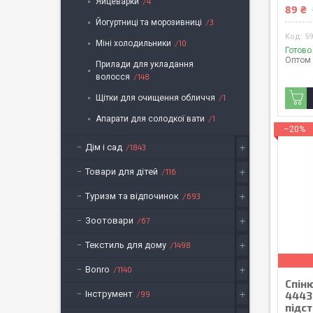
Яйцеварки
4
89 ₴
Йогуртниці та морозивниці
3
5
Міні холодильники
10
Готово
Оптом 
Прилади для укладання
волосся
148
Щітки для очищення обличчя
1
Апарати для солодкої вати
1
–20%
Дім і сад
1843
Товари для дітей
116
Туризм та відпочинок
693
Зоотовари
67
Текстиль для дому
1498
Bonro
1140
Спіню
Інструмент
4443
99
підс