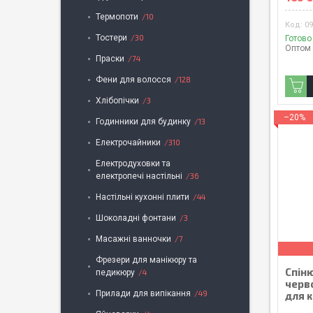
Термопоти
10
09
Тостери
30
Готово
Оптом 
Праски
74
Фени для волосся
128
Хлібопічки
3
–20%
Годинники для будинку
13
Електрочайники
310
Електродуховки та
електропечі настільні
36
Настільні кухонні плити
44
Шоколадні фонтани
3
Масажні ванночки
7
Фрезери для манікюру та
Спін
педикюру
4
черв
Прилади для випікання
49
для к