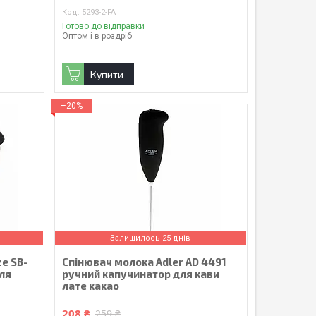
5293-2-FA
Готово до відправки
Оптом і в роздріб
Купити
–20%
Залишилось 25 днів
e SB-
Спінювач молока Adler AD 4491
ля
ручний капучинатор для кави
лате какао
208 ₴
259 ₴