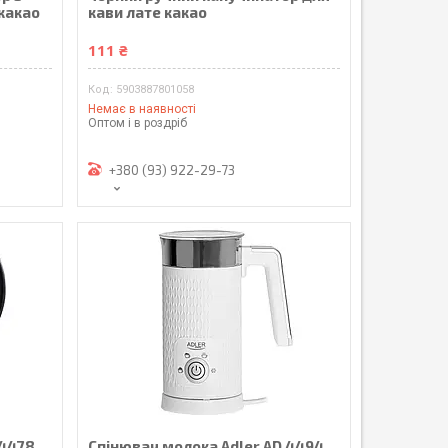
 какао
кави лате какао
111 ₴
5903887801058
Немає в наявності
Оптом і в роздріб
+380 (93) 922-29-73
 4478
Спінювач молока Adler AD 4494