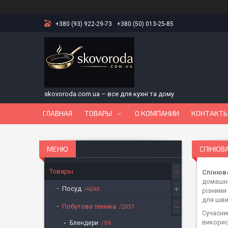
+380 (93) 922-29-73
+380 (50) 013-25-85
skovoroda.com.ua – все для кухні та дому
ГЛАВНАЯ
ТОВАРЫ
О КОМПАНИИ
КОНТАКТ
СПІНЮВ
Товары
Спінюва
домашніх
Посуд
4240
різними
для шви
Побутова техніка
2057
Сучасни
викорис
Блендери
99