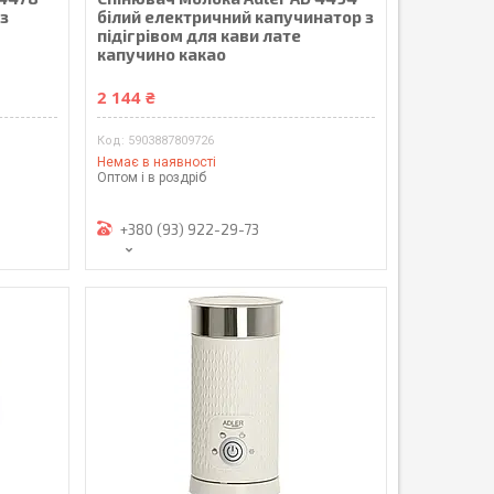
з
білий електричний капучинатор з
підігрівом для кави лате
капучино какао
2 144 ₴
5903887809726
Немає в наявності
Оптом і в роздріб
+380 (93) 922-29-73