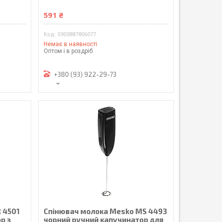
591 ₴
5903887806077
Немає в наявності
Оптом і в роздріб
+380 (93) 922-29-73
 4501
Спінювач молока Mesko MS 4493
р з
чорний ручний капучинатор для