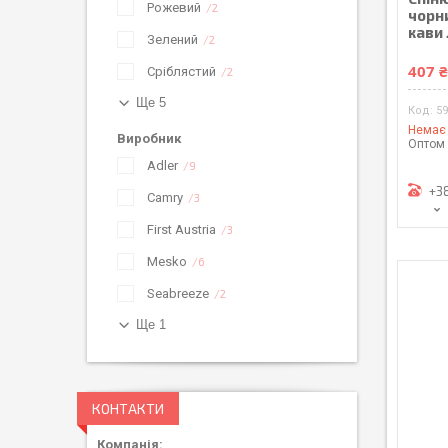
Рожевий
2
чорн
кави 
Зелений
2
407 
Сріблястий
2
Ще 5
5
Немає 
Виробник
Оптом 
Adler
9
+3
Camry
3
First Austria
3
Mesko
6
Seabreeze
2
Ще 1
КОНТАКТИ