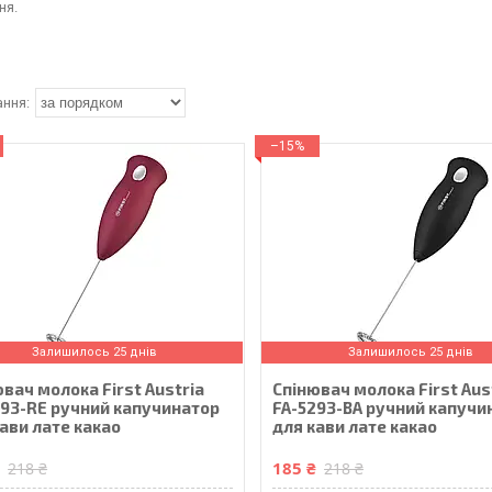
ня.
–15%
Залишилось 25 днів
Залишилось 25 днів
вач молока First Austria
Спінювач молока First Aus
293-RE ручний капучинатор
FA-5293-BA ручний капучи
ави лате какао
для кави лате какао
₴
185 ₴
218 ₴
218 ₴