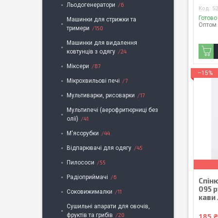
Льодогенератори
6
52
Готово
Машинки для стрижки та
Оптом 
тримери
150
Машинки для видалення
ковтунців з одягу
24
Міксери
87
–15%
Мікрохвильові печі
7
Мультиварки, рисоварки
17
Мультипечі (аерофритюрниці без
олії)
41
М'ясорубки
44
Відпарювачі для одягу
45
Пилососи
55
Радіоприймачі
6
Спін
095 
Соковижималки
11
кави 
Сушильні апарати для овочів,
185 
фруктів та грибів
20