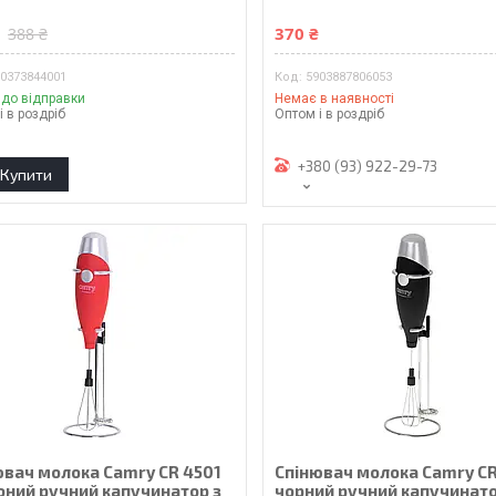
₴
370 ₴
388 ₴
00373844001
5903887806053
 до відправки
Немає в наявності
і в роздріб
Оптом і в роздріб
+380 (93) 922-29-73
Купити
ювач молока Camry CR 4501
Спінювач молока Camry CR
оний ручний капучинатор з
чорний ручний капучинато