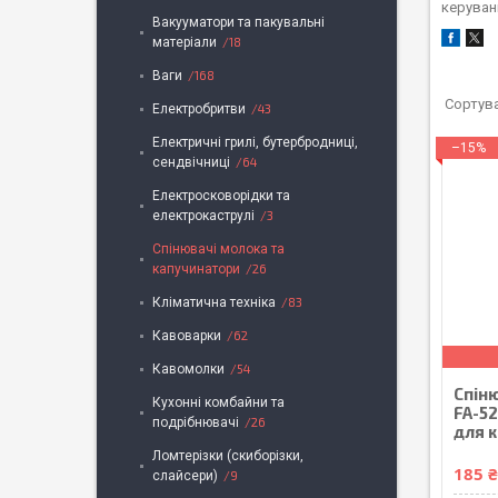
керуван
Вакууматори та пакувальні
матеріали
18
Ваги
168
Електробритви
43
Електричні грилі, бутербродниці,
–15%
сендвічниці
64
Електросковорідки та
електрокаструлі
3
Спінювачі молока та
капучинатори
26
Кліматична техніка
83
Кавоварки
62
Кавомолки
54
Спіню
Кухонні комбайни та
FA-5
подрібнювачі
26
для к
Ломтерізки (скиборізки,
185 
слайсери)
9