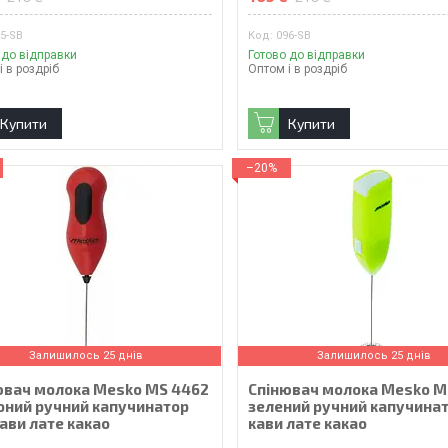
5-SB
096-SB
 до відправки
Готово до відправки
і в роздріб
Оптом і в роздріб
Купити
Купити
–20%
Залишилось 25 днів
Залишилось 25 днів
ювач молока Mesko MS 4462
Спінювач молока Mesko M
оний ручний капучинатор
зелений ручний капучина
ави лате какао
кави лате какао