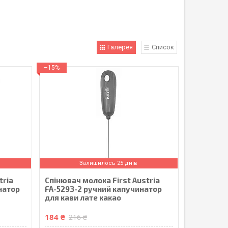
Галерея
Список
–15%
Залишилось 25 днів
tria
Спінювач молока First Austria
натор
FA-5293-2 ручний капучинатор
для кави лате какао
184 ₴
216 ₴