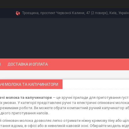
Троєщина, проспект Червоної Калини, 47 (2 поверх), Київ, Украї
Ы
ДОСТАВКА И ОПЛАТА
АЧІ МОЛОКА ТА КАПУЧИНАТОРИ
чі молока та капучинатори
— це зручні прилади для приготування густо
 умовах. У категорії представлені ручні та електричні спінювачі молока
 режимами роботи. Ви можете обрати компактний ручний капучинатор аб
дкого приготування напоїв.
й спінювач молока дозволяє легко отримати ніжну кремову піну або щіл
тання вдома, в офісі або в невеликій кавовій зоні. Обирайте модель відп