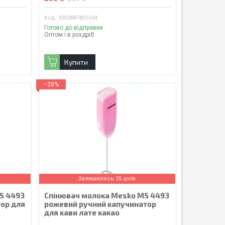
5903887801034
Готово до відправки
Оптом і в роздріб
Купити
–20%
Залишилось 25 днів
S 4493
Спінювач молока Mesko MS 4493
тор для
рожевий ручний капучинатор
для кави лате какао