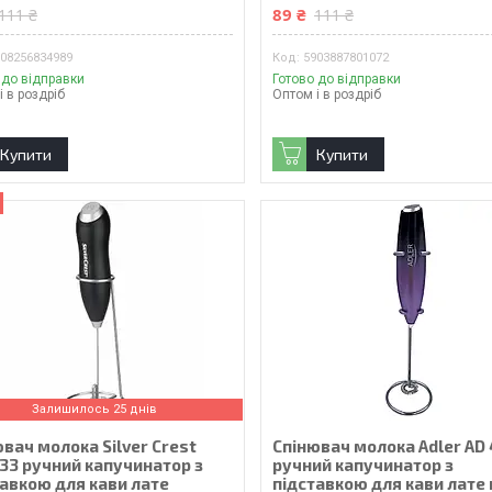
89 ₴
111 ₴
111 ₴
908256834989
5903887801072
 до відправки
Готово до відправки
і в роздріб
Оптом і в роздріб
Купити
Купити
Залишилось 25 днів
вач молока Silver Crest
Спінювач молока Adler AD
33 ручний капучинатор з
ручний капучинатор з
тавкою для кави лате
підставкою для кави лате