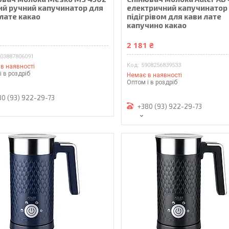
ий ручний капучинатор для
електричний капучинатор 
лате какао
підігрівом для кави лате
капучино какао
₴
2 181 ₴
903887806091
5908256839533
в наявності
і в роздріб
Немає в наявності
Оптом і в роздріб
80 (93) 922-29-73
+380 (93) 922-29-73