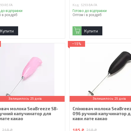
93-RE-FA
5293-BA-FA
 до відправки
Готово до відправки
і в роздріб
Оптом і в роздріб
Купити
Купити
–15%
Залишилось 25 днів
Залишилось 25 днів
ювач молока SeaBreeze SB-
Спінювач молока SeaBreez
ручний капучинатор для
096 ручний капучинатор д
лате какао
кави лате какао
₴
185 ₴
218 ₴
218 ₴