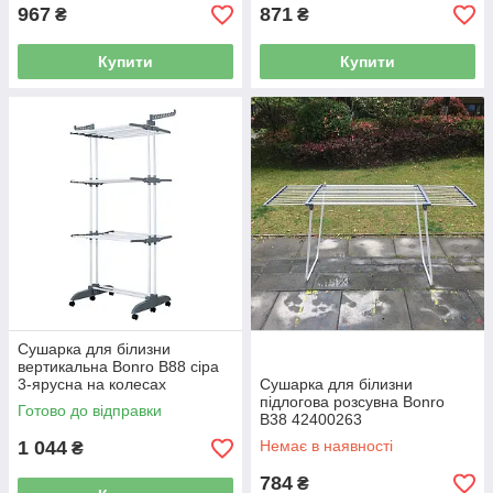
967
871
₴
₴
Купити
Купити
Сушарка для білизни
вертикальна Bonro B88 сіра
3-ярусна на колесах
Сушарка для білизни
складана 42400234
підлогова розсувна Bonro
Готово до відправки
B38 42400263
1 044
Немає в наявності
₴
784
₴