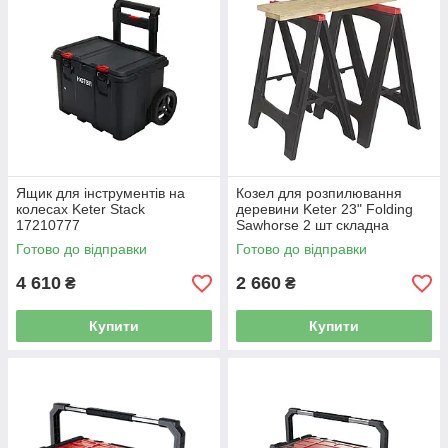
Ящик для інструментів на
Козел для розпилювання
колесах Keter Stack
деревини Keter 23" Folding
17210777
Sawhorse 2 шт складна
підставка для різання
Готово до відправки
Готово до відправки
(17182236)
4 610
2 660
₴
₴
Купити
Купити