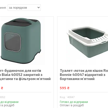
ет-будиночок для котів
Туалет-лоток для кішок R
 Biala 40052 закритий з
Bonnie 40047 відкритий з
цятами та фільтром м'ятний
бортиками м'ятний
 ₴
595 ₴
0052
`40047
 до відправки
Готово до відправки
і в роздріб
Оптом і в роздріб