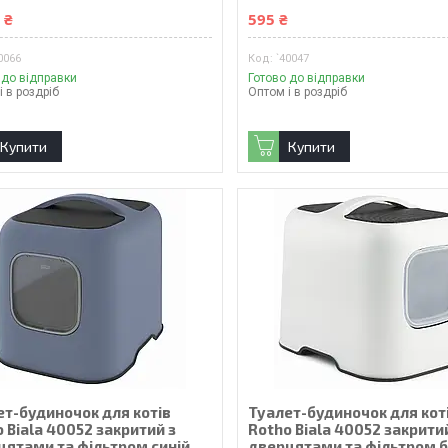
 ₴
595 ₴
0066
`40047
 до відправки
Готово до відправки
і в роздріб
Оптом і в роздріб
Купити
Купити
ет-будиночок для котів
Туалет-будиночок для кот
 Biala 40052 закритий з
Rotho Biala 40052 закрити
цятами та фільтром синій
дверцятами та фільтром б