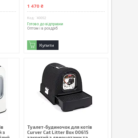
1 470 ₴
`40052
Готово до відправки
Оптом і в роздріб
Купити
ів
Туалет-будиночок для котів
й з
Curver Cat Litter Box 00615
ілий
закритий з дверцятами та