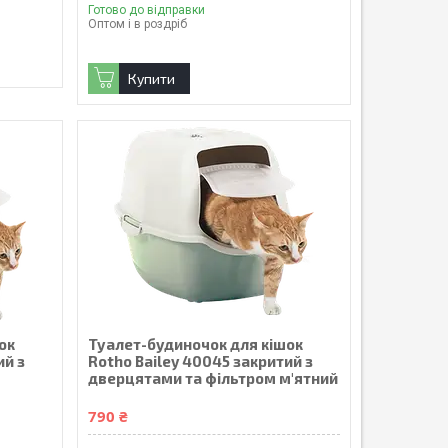
Готово до відправки
Оптом і в роздріб
Купити
ок
Туалет-будиночок для кішок
ий з
Rotho Bailey 40045 закритий з
дверцятами та фільтром м'ятний
790 ₴