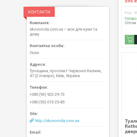
595 
КОНТАКТИ
`4
Готово
Оптом 
skovoroda.com.ua – все для кухні та
дому
Лілія
Троєщина, проспект Червоної Калини,
47 (2 поверх), Київ, Україна
+380 (93) 922-29-73
+380 (50) 013-25-85
Туал
http://skovoroda.com.ua
Rotho
двер