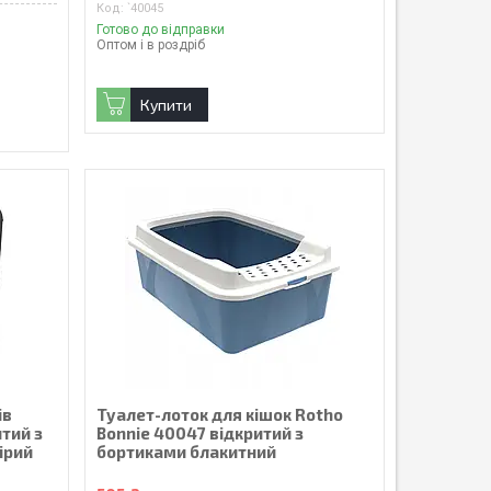
`40045
Готово до відправки
Оптом і в роздріб
Купити
ів
Туалет-лоток для кішок Rotho
итий з
Bonnie 40047 відкритий з
ірий
бортиками блакитний