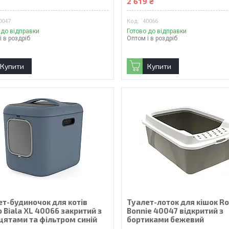
₴
2 619 ₴
0047
`40066
 до відправки
Готово до відправки
і в роздріб
Оптом і в роздріб
Купити
Купити
ет-будиночок для котів
Туалет-лоток для кішок R
 Biala XL 40066 закритий з
Bonnie 40047 відкритий з
цятами та фільтром синій
бортиками бежевий