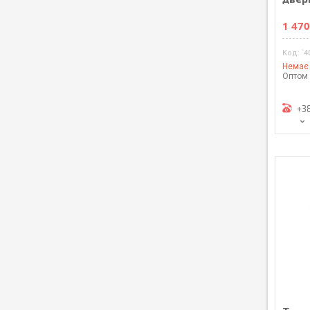
1 470
`4
Немає 
Оптом 
+3