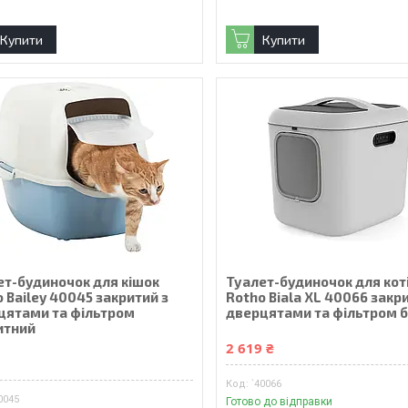
Купити
Купити
ет-будиночок для кішок
Туалет-будиночок для кот
 Bailey 40045 закритий з
Rotho Biala XL 40066 закр
цятами та фільтром
дверцятами та фільтром б
итний
2 619 ₴
₴
`40066
0045
Готово до відправки