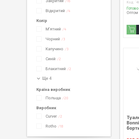
Закритий
16
`4
Готово
Відкритий
4
Оптом 
Колір
М'ятний
4
Чорний
3
Капучино
3
Синій
2
Блакитний
2
Ще 4
Країна виробник
Польща
20
Виробник
Curver
2
Туал
Bonni
Rotho
18
борт