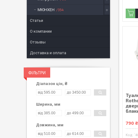
МЮНХЕН
354
Статьи
О компании
Отзывы
Доставка и оплата
ФІЛЬТРИ
Діапазон цін, ₴
Туал
Rotho
Ширина, мм
двер
блак
790 
Довжина, мм
`4