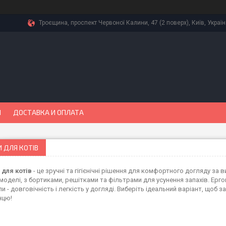
Троєщина, проспект Червоної Калини, 47 (2 поверх), Київ, Украї
Ы
ДОСТАВКА И ОПЛАТА
 ДЛЯ КОТІВ
 для котів
- це зручні та гігієнічні рішення для комфортного догляду за 
моделі, з бортиками, решітками та фільтрами для усунення запахів. Ергон
и - довговічність і легкість у догляді. Виберіть ідеальний варіант, що
нцю!