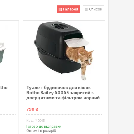
Галерея
Список
otho
Туалет-будиночок для кішок
Rotho Bailey 40045 закритий з
дверцятами та фільтром чорний
790 ₴
`40045
Готово до відправки
Оптом і в роздріб