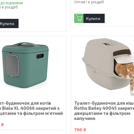
Оптом і в роздріб
 до відправки
і в роздріб
Купити
Купити
ет-будиночок для котів
Туалет-будиночок для кіш
 Biala XL 40066 закритий з
Rotho Bailey 40045 закрит
цятами та фільтром м'ятний
дверцятами та фільтром
капучино
 ₴
790 ₴