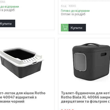
0066
`40045
 до відправки
і в роздріб
Готово до відправки
Оптом і в роздріб
Купити
Купити
ет-лоток для кішок Rotho
Туалет-будиночок для кот
e 40047 відкритий з
Rotho Biala XL 40066 закр
иками чорний
дверцятами та фільтром с