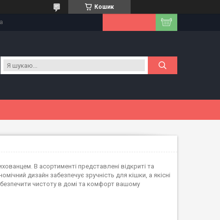
Кошик
на
вихованцем. В асортименті представлені відкриті та
омічний дизайн забезпечує зручність для кішки, а якісні
б забезпечити чистоту в домі та комфорт вашому