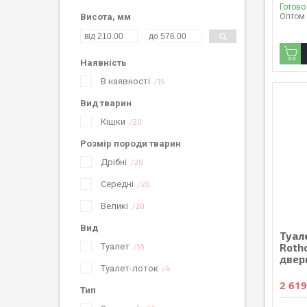
Готово
Оптом 
Висота, мм
Наявність
В наявності
15
Вид тварин
Кішки
20
Розмір породи тварин
Дрібні
20
Середні
20
Великі
20
Вид
Туал
Rotho
Туалет
16
двер
Туалет-лоток
4
2 619
Тип