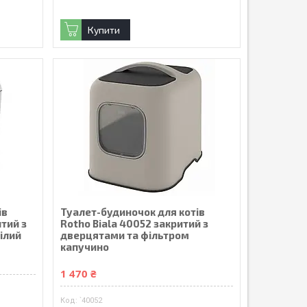
Купити
ів
Туалет-будиночок для котів
итий з
Rotho Biala 40052 закритий з
ілий
дверцятами та фільтром
капучино
1 470 ₴
`40052