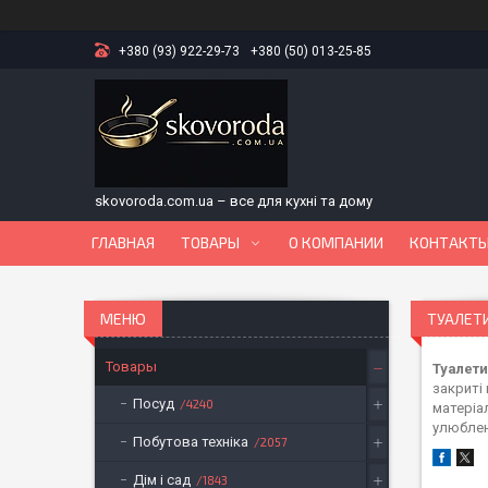
+380 (93) 922-29-73
+380 (50) 013-25-85
skovoroda.com.ua – все для кухні та дому
ГЛАВНАЯ
ТОВАРЫ
О КОМПАНИИ
КОНТАКТ
ТУАЛЕТИ
Товары
Туалети
закриті 
Посуд
4240
матеріал
улюбле
Побутова техніка
2057
Дім і сад
1843