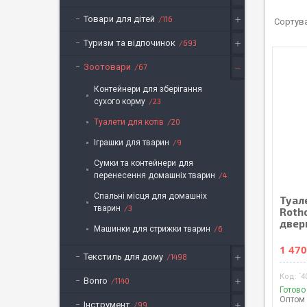
Товари для дітей
116
Туризм та відпочинок
693
Зоотовари
67
Контейнери для зберігання
сухого корму
23
Туалети для котів
20
Іграшки для тварин
9
Сумки та контейнери для
перенесення домашніх тварин
4
Спальні місця для домашніх
Туал
тварин
3
Rotho
двер
Машинки для стрижки тварин
6
1 470
Текстиль для дому
1498
`4
Bonro
1140
Готово
Оптом 
Інструмент
99