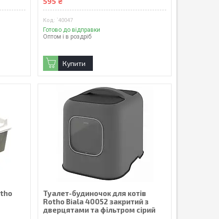
595 ₴
`40047
Готово до відправки
Оптом і в роздріб
Купити
otho
Туалет-будиночок для котів
Rotho Biala 40052 закритий з
дверцятами та фільтром сірий