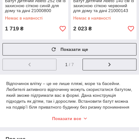
Батут дитячий Atleto 252 см із
Батут дитячий Atleto 140 см із
захисною сіткою синій для
захисною сіткою червоний
дому та дачі 21000800
для дому та дачі 21000143
Немає в наявності
Немає в наявності
1 719
2 023
₴
₴
Показати ще
1
/ 7
Відпочинок влітку – це не лише пляжі, море та басейни.
Любителі активного відпочинку можуть скористатися батутом,
який зможе підтримати вас в формі. Дана конструкція
підходить як дітям, так і дорослим. Встановити батут можна
на подвір’ї біля приватного будинку без ризику проникнення
туди птахів або домашніх тварин завдяки сітці, яка закриває
Показати все
периметр конструкції.
Подібний спосіб відпочинку корисний у декількох вимірах:
ви спалюєте зайві калорії;