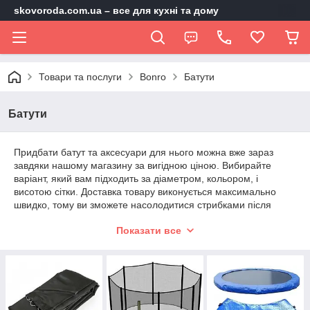
skovoroda.com.ua – все для кухні та дому
Товари та послуги
Bonro
Батути
Батути
Придбати батут та аксесуари для нього можна вже зараз
завдяки нашому магазину за вигідною ціною. Вибирайте
варіант, який вам підходить за діаметром, кольором, і
висотою сітки. Доставка товару виконується максимально
швидко, тому ви зможете насолодитися стрибками після
збирання батута. Телефонуйте нам, щоб купити батут для
Показати все
себе та своєї родини.