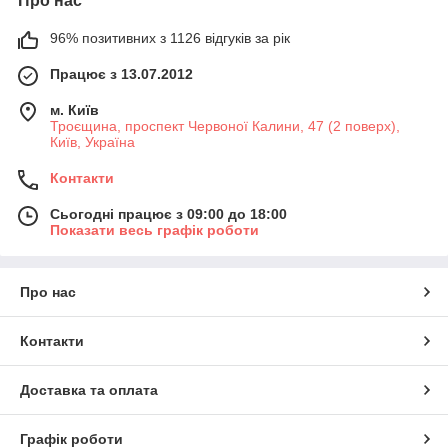
Про нас
покращуєте самопочуття;
96% позитивних з 1126 відгуків за рік
тренує утримання рівноваги.
Стрибати на батуті можна і спортсменам (як одна з
Працює з 13.07.2012
додаткових вправ) – конструкція передбачає все,щоб досвід
був максимально безпечним. Кожен батут в комплекті має
м. Київ
Троєщина, проспект Червоної Калини, 47 (2 поверх),
сітку, драбину для більш зручного входу і виходу. Окремо
Київ, Україна
доступні мати, якщо необхідно замінити старий. Безпека всіх
користувачів забезпечена повним перекриттям пружин, які
Контакти
утримують мат на каркасі.
Сьогодні працює з 09:00 до 18:00
Показати весь графік роботи
Про нас
Контакти
Доставка та оплата
Графік роботи