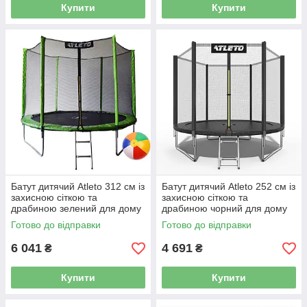
Купити
Купити
Батут дитячий Atleto 312 см із
Батут дитячий Atleto 252 см із
захисною сіткою та
захисною сіткою та
драбиною зелений для дому
драбиною чорний для дому
та дачі 42400473
та дачі 42400443
Готово до відправки
Готово до відправки
6 041
4 691
₴
₴
Купити
Купити