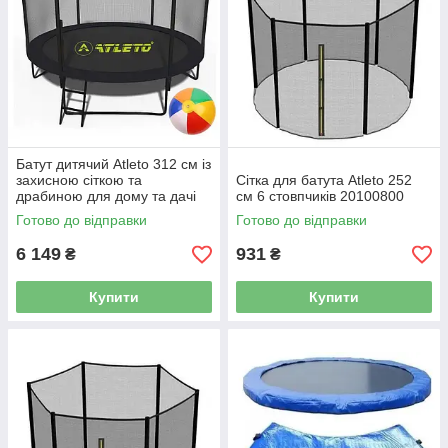
Батут дитячий Atleto 312 см із
захисною сіткою та
Сітка для батута Atleto 252
драбиною для дому та дачі
см 6 стовпчиків 20100800
42400583
Готово до відправки
Готово до відправки
6 149
931
₴
₴
Купити
Купити