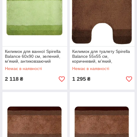
Килимок для ванної Spirella
Килимок для туалету Spirella
Balance 60х90 см, зелений,
Balance 55х55 см,
м'який, антиковзаючий
коричневий, м'який,
(10.09231)
антиковзаючий, з вирізом
Немає в наявності
Немає в наявності
(10.14454)
2 118
1 295
₴
₴