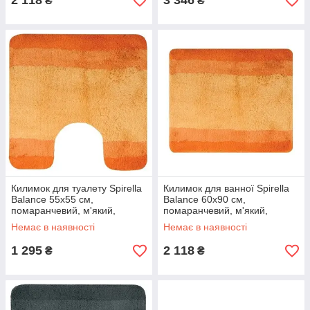
2 118
3 346
₴
₴
Килимок для туалету Spirella
Килимок для ванної Spirella
Balance 55х55 см,
Balance 60х90 см,
помаранчевий, м'який,
помаранчевий, м'який,
антиковзкий, з вирізом
антиковзаючий (10.09225)
Немає в наявності
Немає в наявності
(10.09223)
1 295
2 118
₴
₴