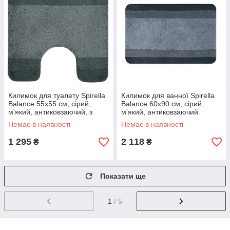
Килимок для туалету Spirella
Килимок для ванної Spirella
Balance 55х55 см, сірий,
Balance 60х90 см, сірий,
м'який, антиковзаючий, з
м'який, антиковзаючий
вирізом (10.14741)
(10.14743)
Немає в наявності
Немає в наявності
1 295
2 118
₴
₴
Показати ще
1
/ 5