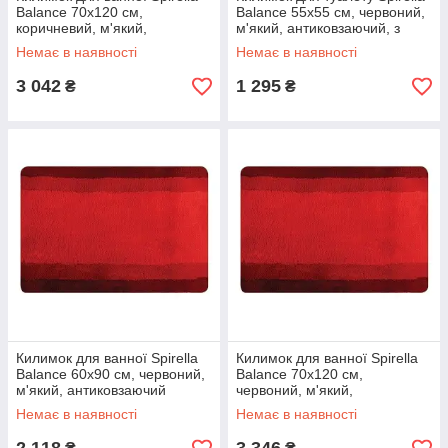
Balance 70х120 см,
Balance 55х55 см, червоний,
коричневий, м'який,
м'який, антиковзаючий, з
антиковзаючий (10.14457)
вирізом (10.09211)
Немає в наявності
Немає в наявності
3 042
1 295
₴
₴
Килимок для ванної Spirella
Килимок для ванної Spirella
Balance 60х90 см, червоний,
Balance 70х120 см,
м'який, антиковзаючий
червоний, м'який,
(10.09213)
антиковзаючий (10.09214)
Немає в наявності
Немає в наявності