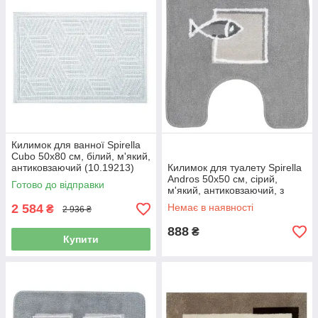
Килимок для ванної Spirella
Cubo 50х80 см, білий, м'який,
антиковзаючий (10.19213)
Килимок для туалету Spirella
Andros 50х50 см, сірий,
Готово до відправки
м'який, антиковзаючий, з
вирізом (10.08196)
2 584
Немає в наявності
₴
2 936 ₴
888
₴
Купити