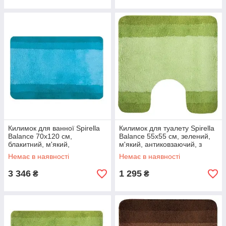
Килимок для ванної Spirella
Килимок для туалету Spirella
Balance 70х120 см,
Balance 55х55 см, зелений,
блакитний, м'який,
м'який, антиковзаючий, з
антиковзаючий (10.09220)
вирізом (10.09229)
Немає в наявності
Немає в наявності
3 346
1 295
₴
₴