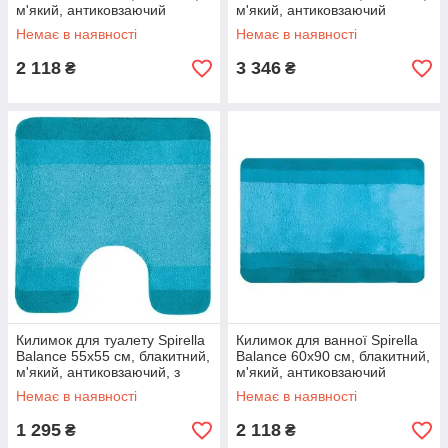
м'який, антиковзаючий
м'який, антиковзаючий
(10.09237)
(10.09238)
Немає в наявності
Немає в наявності
2 118
3 346
₴
₴
Килимок для туалету Spirella
Килимок для ванної Spirella
Balance 55х55 см, блакитний,
Balance 60х90 см, блакитний,
м'який, антиковзаючий, з
м'який, антиковзаючий
вирізом (10.09217)
(10.09219)
Немає в наявності
Немає в наявності
1 295
2 118
₴
₴