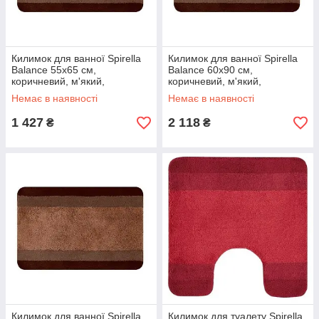
Килимок для ванної Spirella
Килимок для ванної Spirella
Balance 55х65 см,
Balance 60х90 см,
коричневий, м'який,
коричневий, м'який,
антиковзаючий (10.14455)
антиковзаючий (10.14456)
Немає в наявності
Немає в наявності
1 427
2 118
₴
₴
Килимок для ванної Spirella
Килимок для туалету Spirella