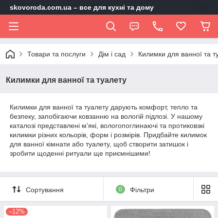
skovoroda.com.ua – все для кухні та дому
Товари та послуги
Дім і сад
Килимки для ванної та т
Килимки для ванної та туалету
Килимки для ванної та туалету дарують комфорт, тепло та
безпеку, запобігаючи ковзанню на вологій підлозі. У нашому
каталозі представлені м’які, вологопоглинаючі та протиковзкі
килимки різних кольорів, форм і розмірів. Придбайте килимок
для ванної кімнати або туалету, щоб створити затишок і
зробити щоденні ритуали ще приємнішими!
Сортування
0
Фільтри
–12%