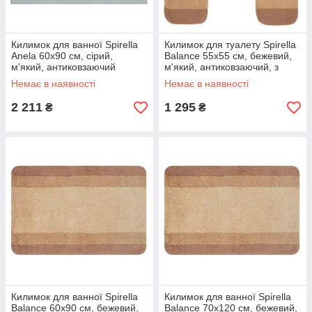
Килимок для ванної Spirella
Килимок для туалету Spirella
Anela 60х90 см, сірий,
Balance 55х55 см, бежевий,
м'який, антиковзаючий
м'який, антиковзаючий, з
(10.20076)
вирізом (10.09235)
Немає в наявності
Немає в наявності
2 211
1 295
₴
₴
Килимок для ванної Spirella
Килимок для ванної Spirella
Balance 60х90 см, бежевий,
Balance 70х120 см, бежевий,