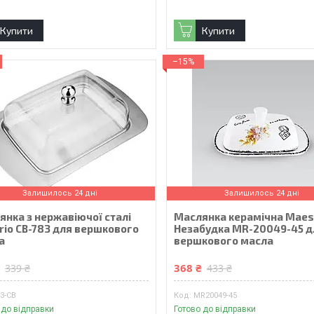
Купити
Купити
–15%
Залишилось 24 дні
Залишилось 24 дні
янка з нержавіючої сталі
Маслянка керамічна Maes
rio CB-783 для вершкового
Незабудка MR-20049-45 д
а
вершкового масла
₴
368 ₴
339 ₴
433 ₴
3-CB
MR20049-45
 до відправки
Готово до відправки