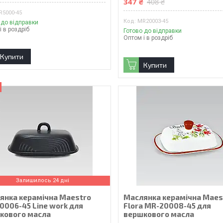
347 ₴
408 ₴
R5000-45
MR20003-45
 до відправки
і в роздріб
Готово до відправки
Оптом і в роздріб
Купити
Купити
Залишилось 24 дні
янка керамічна Maestro
Маслянка керамічна Maes
0006-45 Line work для
Flora MR-20008-45 для
кового масла
вершкового масла