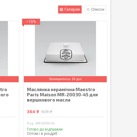
Галерея
Список
–15%
Залишилось 24 дні
tro
Маслянка керамічна Maestro
вого
Paris Maison MR-20030-45 для
вершкового масла
364 ₴
428 ₴
MR20030-45
Готово до відправки
Оптом і в роздріб