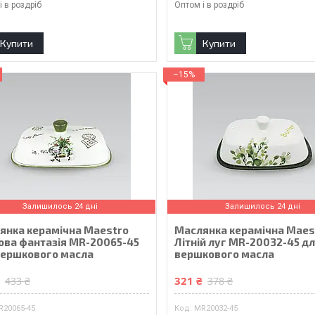
і в роздріб
Оптом і в роздріб
Купити
Купити
–15%
Залишилось 24 дні
Залишилось 24 дні
янка керамічна Maestro
Маслянка керамічна Maes
ова фантазія MR-20065-45
Літній луг MR-20032-45 д
вершкового масла
вершкового масла
₴
321 ₴
433 ₴
378 ₴
R20065-45
MR20032-45