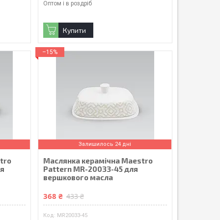
Оптом і в роздріб
Купити
–15%
Залишилось 24 дні
tro
Маслянка керамічна Maestro
ля
Pattern MR-20033-45 для
вершкового масла
368 ₴
433 ₴
MR20033-45