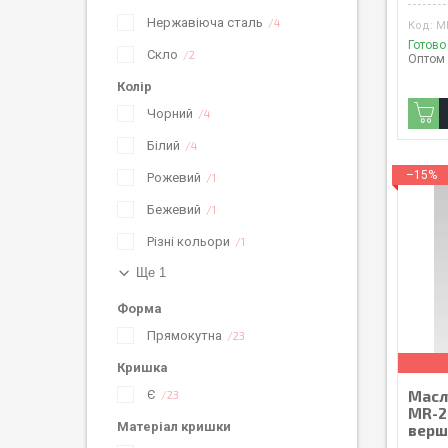
Нержавіюча сталь
4
M
Готово
Скло
2
Оптом 
Колір
Чорний
4
Білий
4
–15%
Рожевий
1
Бежевий
1
Різні кольори
1
Ще 1
Форма
Прямокутна
23
Кришка
Масл
Є
23
MR-2
Матеріал кришки
верш