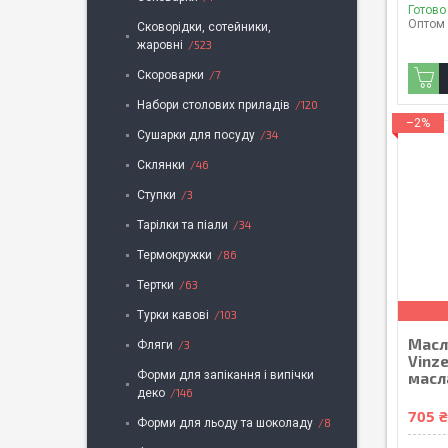
Готово
Оптом 
Сковорідки, сотейники,
жаровні
523
Скороварки
7
Набори столових приладів
120
–2%
Сушарки для посуду
34
Склянки
46
Ступки
3
Тарілки та піали
34
Термокружки
86
Тертки
63
Турки кавові
103
Масл
Фляги
3
Vinz
Форми для запікання і випічки
масл
деко
146
705 
Форми для льоду та шоколаду
8