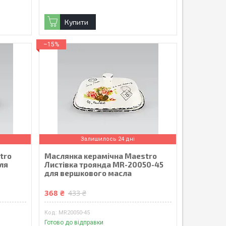
Купити
–15%
Залишилось 24 дні
tro
Маслянка керамічна Maestro
ля
Листівка троянда MR-20050-45
для вершкового масла
368 ₴
433 ₴
MR20050-45
Готово до відправки