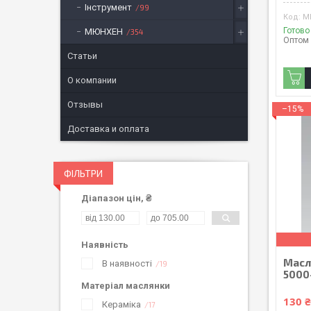
Інструмент
99
M
Готово
МЮНХЕН
354
Оптом 
Статьи
О компании
Отзывы
–15%
Доставка и оплата
ФІЛЬТРИ
Діапазон цін, ₴
Наявність
Масл
В наявності
19
5000
Матеріал маслянки
130 
Кераміка
17