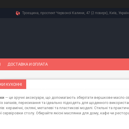
Троєщина, проспект Червоної Калини, 47 (2 поверх), Київ, Украї
Ы
ДОСТАВКА И ОПЛАТА
КИ КУХОННІ
ки
— це зручні аксесуари, що допомагають зберігати вершкове масло св
іх запахів, пересихання та ідеально підходять для щоденного використа
ів: керамічні, скляні, металеві та пластикові моделі. Стильні та практ
ої сервіровки столу. Обирайте якісні маслянки для дому, кафе чи рестор