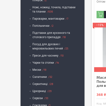
пляшок
2
Оптом 
Ножі, ножиці, точила, підставки
та планки
636
Пароварки, мантоварки
7
–15%
Попільнички
2
Підставки для кухонного та
столового приладдя
18
Посуд для духових і
мікрохвильових печей
25
Преси для часнику
10
Чарки та стопки
14
Миски
19
Масл
Салатники
32
Поль
Серветниці
28
для 
Цукорниці
29
368 
Сервізи
33
M
Cоковарки
1