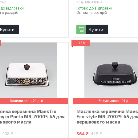
0242
MR20001-45
 до відправки
Готово до відправки
і в роздріб
Оптом і в роздріб
Купити
Купити
–15%
Залишилось 24 дні
Залишилось 24 дні
янка керамічна Maestro
Маслянка керамічна Maes
ay in Porto MR-20005-45 для
Eco style MR-20029-45 дл
кового масла
вершкового масла
₴
364 ₴
408 ₴
428 ₴