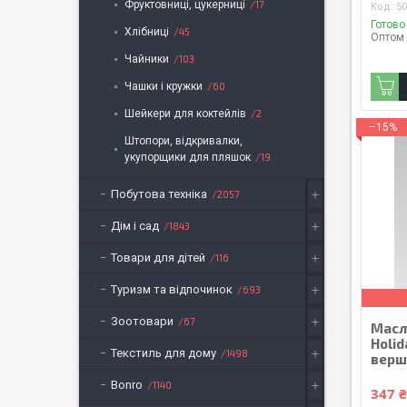
Фруктовниці, цукерниці
17
5
Готово
Хлібниці
45
Оптом 
Чайники
103
Чашки і кружки
60
Шейкери для коктейлів
2
–15%
Штопори, відкривалки,
укупорщики для пляшок
19
Побутова техніка
2057
Дім і сад
1843
Товари для дітей
116
Туризм та відпочинок
693
Зоотовари
67
Масл
Holid
Текстиль для дому
1498
верш
Bonro
1140
347 