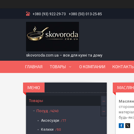
+380 (93) 922-29-73
+380 (50) 013-25-85
skovoroda.com.ua – все для кухні та дому
ГЛАВНАЯ
ТОВАРЫ
О КОМПАНИИ
КОНТАКТ
МАСЛЯН
Товары
Маслян
сторонн
Посуд
4240
матеріал
будь-як
Аксесуари
77
Келихи
60