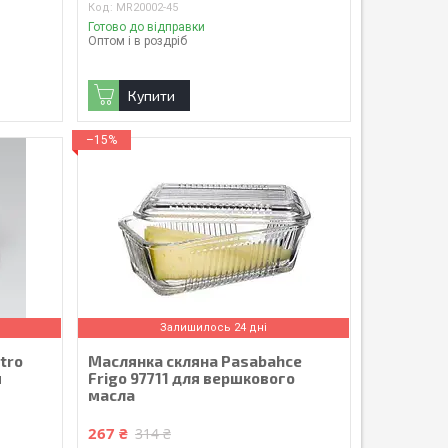
MR20002-45
Готово до відправки
Оптом і в роздріб
Купити
–15%
Залишилось 24 дні
tro
Маслянка скляна Pasabahce
я
Frigo 97711 для вершкового
масла
267 ₴
314 ₴