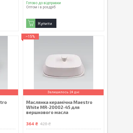
Готово до відправки
Оптом і в роздріб
Купити
–15%
Залишилось 24 дні
tro
Маслянка керамічна Maestro
White MR-20002-45 для
вершкового масла
364 ₴
428 ₴