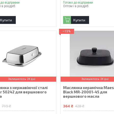
 до відправки
Готово до відправки
і в роздріб
Оптом і в роздріб
Купити
Купити
–15%
Залишилось 24 дні
Залишилось 24 дні
янка з нержавіючої сталі
Маслянка керамічна Maes
er 50242 для вершкового
Black MR-20001-45 для
а
вершкового масла
₴
364 ₴
719 ₴
428 ₴