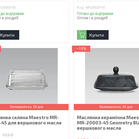
R20005-45
MR20029-45
 до відправки
Готово до відправки
і в роздріб
Оптом і в роздріб
Купити
Купити
–15%
Залишилось 24 дні
Залишилось 24 дні
янка скляна Maestro MR-
Маслянка керамічна Maes
-45 для вершкового масла
MR-20003-45 Geometry Bl
вершкового масла
₴
153 ₴