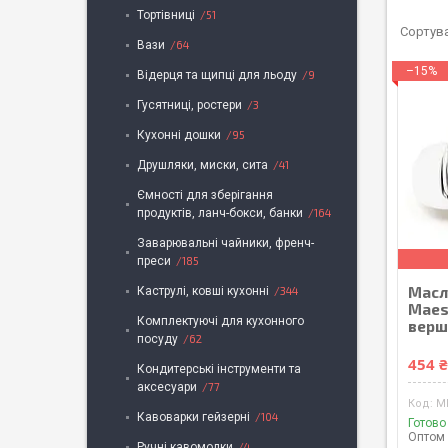
Тортівниці
51
Вази
64
–15%
Відерця та щипці для льоду
9
Гусятниці, ростери
3
Кухонні дошки
95
Друшляки, миски, сита
41
Ємності для зберігання
продуктів, ланч-бокси, банки
164
Заварювальні чайники, френч-
преси
185
Масл
Каструлі, ковші кухонні
344
Maes
Комплектуючі для кухонного
верш
посуду
62
454 
Кондитерські інструменти та
аксесуари
77
M
Кавоварки гейзерні
104
Готово
Оптом 
Ручні кавомолки
4