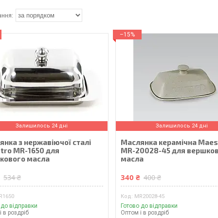
–15%
Залишилось 24 дні
Залишилось 24 дні
янка з нержавіючої сталі
Маслянка керамічна Maes
tro MR-1650 для
MR-20028-45 для вершко
кового масла
масла
₴
340 ₴
534 ₴
400 ₴
R1650
MR20028-45
 до відправки
Готово до відправки
і в роздріб
Оптом і в роздріб