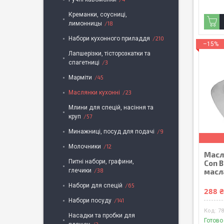
Креманки, соусниці,
лимонницы
18
Набори кухонного приладдя
210
–15%
Лапшерізки, тісторозкатки та
спагетниці
3
Марміти
45
Маслянки кухонні
23
Млини для спецій, насіння та
круп
57
Минажниці, посуд для подачі
9
Молочники
12
Масл
Питні набори, графини,
Con B
глечики
38
масл
Набори для спецій
65
288 
Набори посуду
141
78
Насадки та пробки для
Готово