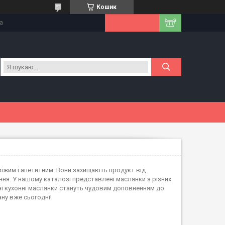
Кошик
на
іжим і апетитним. Вони захищають продукт від
ння. У нашому каталозі представлені маслянки з різних
ичні кухонні маслянки стануть чудовим доповненням до
ану вже сьогодні!