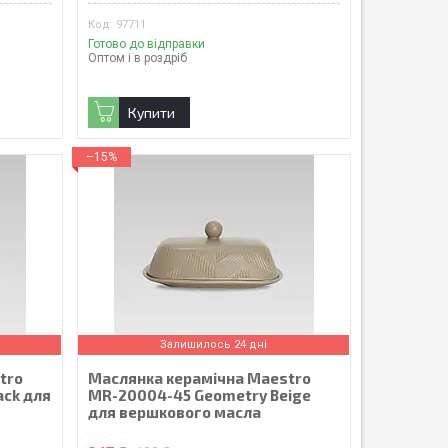
97711
Готово до відправки
Оптом і в роздріб
Купити
–15%
Залишилось 24 дні
tro
Маслянка керамічна Maestro
ack для
MR-20004-45 Geometry Beige
для вершкового масла