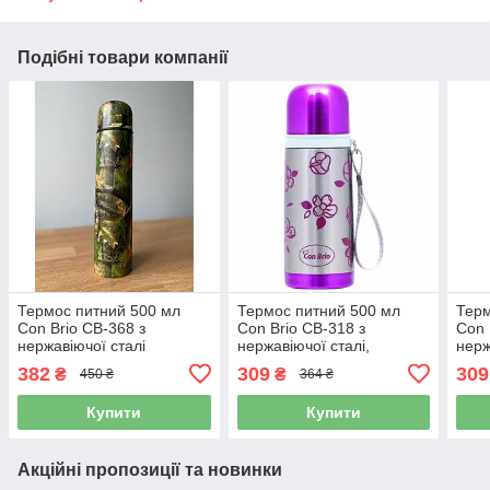
Подібні товари компанії
Термос питний 500 мл
Термос питний 500 мл
Терм
Con Brio CB-368 з
Con Brio CB-318 з
Con 
нержавіючої сталі
нержавіючої сталі,
нерж
малиновий
382
309
309
₴
₴
450 ₴
364 ₴
Купити
Купити
Акційні пропозиції та новинки