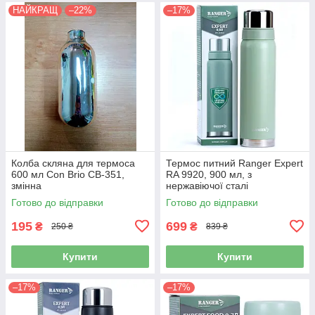
НАЙКРАЩ
–22%
–17%
Колба скляна для термоса
Термос питний Ranger Expert
600 мл Con Brio CB-351,
RA 9920, 900 мл, з
змінна
нержавіючої сталі
Готово до відправки
Готово до відправки
195
699
₴
₴
250 ₴
839 ₴
Купити
Купити
–17%
–17%