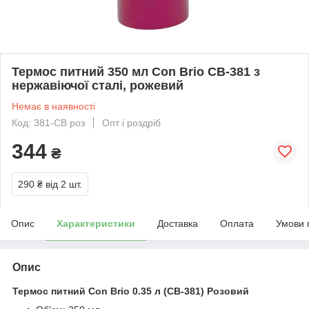
Термос питний 350 мл Con Brio CB-381 з
нержавіючої сталі, рожевий
Немає в наявності
Код: 381-CB роз
Опт і роздріб
344
₴
290 ₴
від 2 шт.
Опис
Характеристики
Доставка
Оплата
Умови 
Опис
Термос питний Con Brio 0.35 л (CB-381) Розовий