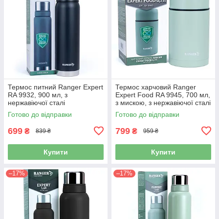
Термос питний Ranger Expert
Термос харчовий Ranger
RA 9932, 900 мл, з
Expert Food RA 9945, 700 мл,
нержавіючої сталі
з мискою, з нержавіючої сталі
Готово до відправки
Готово до відправки
699
799
₴
₴
839 ₴
959 ₴
Купити
Купити
–17%
–17%