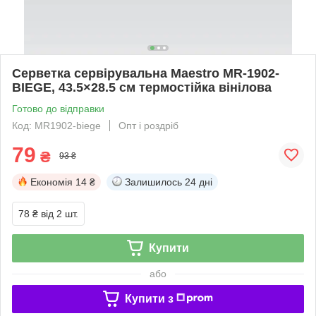
Серветка сервірувальна Maestro MR-1902-
BIEGE, 43.5×28.5 см термостійка вінілова
Готово до відправки
Код: MR1902-biege
Опт і роздріб
79
₴
93 ₴
Економія
14 ₴
Залишилось
24 дні
78 ₴
від 2 шт.
Купити
або
Купити з