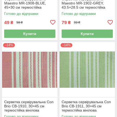
Maestro MR-1908-BLUE,
Maestro MR-1902-GREY,
45×30 см термостійка
43.5×28.5 см термостійка
вінілова
вінілова
Готово до відправки
Готово до відправки
49
79
₴
₴
58 ₴
93 ₴
Купити
Купити
–14%
–14%
Серветка сервірувальна Con
Серветка сервірувальна Con
Brio CB-1910, 30×45 см
Brio CB-1911, 30×45 см
термостійка вінілова
термостійка вінілова
Готово до відправки
Готово до відправки