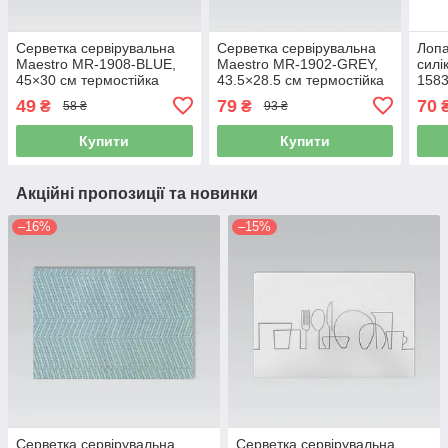
Серветка сервірувальна
Серветка сервірувальна
Лопа
Maestro MR-1908-BLUE,
Maestro MR-1902-GREY,
силі
45×30 см термостійка
43.5×28.5 см термостійка
1583
вінілова
вінілова
терм
49
79
70
₴
₴
58 ₴
93 ₴
анти
Купити
Купити
Акційні пропозиції та новинки
–16%
–15%
Серветка сервірувальна
Серветка сервірувальна