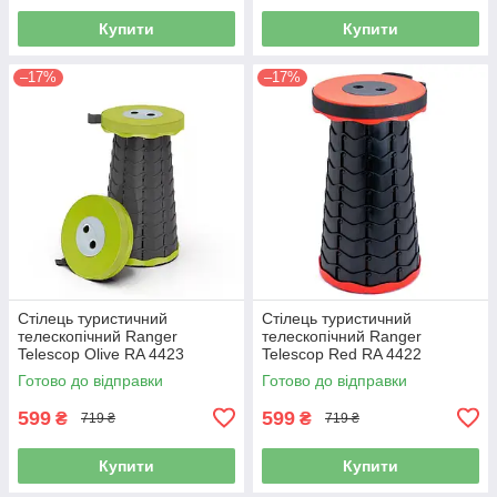
Купити
Купити
–17%
–17%
Стілець туристичний
Стілець туристичний
телескопічний Ranger
телескопічний Ranger
Telescop Olive RA 4423
Telescop Red RA 4422
складаний
складаний
Готово до відправки
Готово до відправки
599
599
₴
₴
719 ₴
719 ₴
Купити
Купити