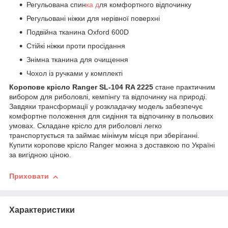
Регульована спин
ка д
ля комфортного відпочинку
Регульовані ніжки для нерівної поверхні
Подвійна тканина Oxford 600D
Стійкі ніжки проти просідання
Знімна тканина для очищення
Чохол із ручками у комплекті
Коропове крісло Ranger SL-104 RA 2225
стане практичним
вибором для риболовлі, кемпінгу та відпочинку на природі.
Завдяки трансформації у розкладачку модель забезпечує
комфортне положення для сидіння та відпочинку в польових
умовах. Складане крісло для риболовлі легко
транспортується та займає мінімум місця при зберіганні.
Купити коропове крісло Ranger можна з доставкою по Україні
за вигідною ціною.
Приховати
Характеристики