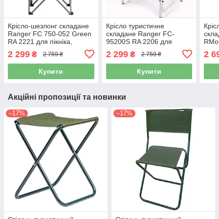
Крісло-шезлонг складане
Крісло туристичне
Кріс
Ranger FC 750-052 Green
складане Ranger FC-
скла
RA 2221 для пікніка,
95200S RA 2206 для
RMou
риболовлі та відпочинку
риболовлі, пікніка та
RA 2
2 299
2 299
2 6
₴
₴
2 759 ₴
2 759 ₴
відпочинку
пікн
Купити
Купити
Акційні пропозиції та новинки
–17%
–17%