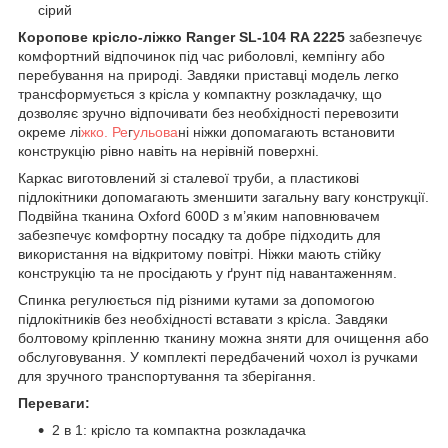
сірий
Коропове крісло-ліжко Ranger SL-104 RA 2225
забезпечує
комфортний відпочинок під час риболовлі, кемпінгу або
перебування на природі. Завдяки приставці модель легко
трансформується з крісла у компактну розкладачку, що
дозволяє зручно відпочивати без необхідності перевозити
окреме лі
жко. Ре
г
ульова
ні ніжки допомагають встановити
конструкцію рівно навіть на нерівній поверхні.
Каркас виготовлений зі сталевої труби, а пластикові
підлокітники допомагають зменшити загальну вагу конструкції.
Подвійна тканина Oxford 600D з м’яким наповнювачем
забезпечує комфортну посадку та добре підходить для
використання на відкритому повітрі. Ніжки мають стійку
конструкцію та не просідають у ґрунт під навантаженням.
Спинка регулюється під різними кутами за допомогою
підлокітників без необхідності вставати з крісла. Завдяки
болтовому кріпленню тканину можна зняти для очищення або
обслуговування. У комплекті передбачений чохол із ручками
для зручного транспортування та зберігання.
Переваги:
2 в 1: крісло та компактна розкладачка