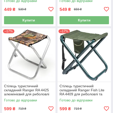
Готово до відправки
Готово до відправки
449
549
₴
₴
539 ₴
659 ₴
Купити
Купити
–17%
–17%
Стілець туристичний
Стілець туристичний
складаний Ranger RA 4425
складаний Ranger Fish Lite
алюмінієвий для риболовлі
RA 4409 для риболовлі та
та пікніка
пікніка
Готово до відправки
Готово до відправки
599
599
₴
₴
719 ₴
719 ₴