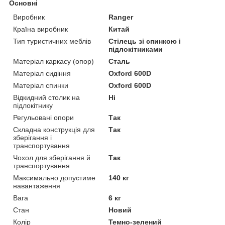
Основні
Виробник
Ranger
Країна виробник
Китай
Тип туристичних меблів
Стілець зі спинкою і
підлокітниками
Матеріал каркасу (опор)
Сталь
Матеріал сидіння
Oxford 600D
Матеріал спинки
Oxford 600D
Відкидний столик на
Ні
підлокітнику
Регульовані опори
Так
Складна конструкція для
Так
зберігання і
транспортування
Чохол для зберігання й
Так
транспортування
Максимально допустиме
140 кг
навантаження
Вага
6 кг
Стан
Новий
Колір
Темно-зелений