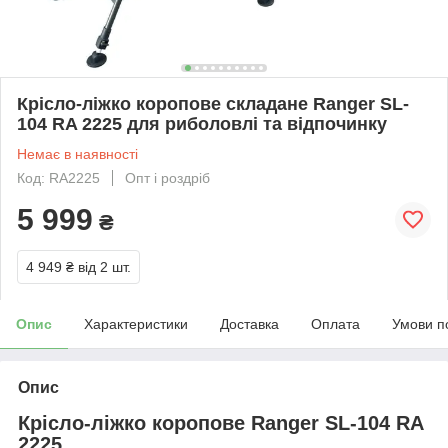
Крісло-ліжко коропове складане Ranger SL-
104 RA 2225 для риболовлі та відпочинку
Немає в наявності
Код: RA2225
Опт і роздріб
5 999
₴
4 949 ₴
від 2 шт.
Опис
Характеристики
Доставка
Оплата
Умови п
Опис
Крісло-ліжко коропове Ranger SL-104 RA
2225