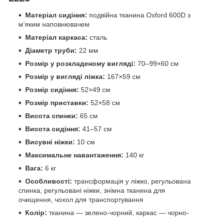
Матеріал сидіння:
подвійна тканина Oxford 600D з
м’яким наповнювачем
Матеріал каркаса:
сталь
Діаметр труби:
22 мм
Розмір у розкладеному вигляді:
70–99×60 см
Розмір у вигляді ліжка:
167×59 см
Розмір сидіння:
52×49 см
Розмір приставки:
52×58 см
Висота спинки:
65 см
Висота сидіння:
41–57 см
Висувні ніжки:
10 см
Максимальне навантаження:
140 кг
Вага:
6 кг
Особливості:
трансформація у ліжко, регульована
спинка, регульовані ніжки, знімна тканина для
очищення, чохол для транспортування
Колір:
тканина — зелено-чорний, каркас — чорно-