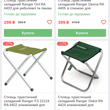
Стілець туристичний
Стілець туристичний
складаний Ranger Oril RA
складаний Ranger Desna RA
4403 для риболовлі та пікніка
4405 зі спинкою для
риболовлі та кемпінгу
Готово до відправки
Готово до відправки
299
399
₴
₴
359 ₴
479 ₴
Купити
Купити
–17%
–17%
Стілець туристичний
Стілець туристичний
складаний Ranger FS 21124
складаний Ranger Oskol RA
RA 4402 алюмінієвий для
4424 алюмінієвий для
риболовлі та пікніка
риболовлі та пікніка