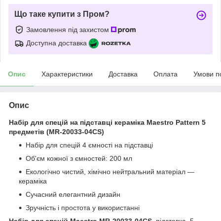
Що таке купити з Пром?
Замовлення під захистом
Доступна доставка
Опис
Характеристики
Доставка
Оплата
Умови п
Опис
Набір для спецій на підставці кераміка Maestro Pattern 5
предметів (MR-20033-04CS)
Набір для спецій 4 ємності на підставці
Об'єм кожної з ємностей: 200 мл
Екологічно чистий, хімічно нейтральний матеріал —
кераміка
Сучасний елегантний дизайн
Зручність і простота у використанні
Набір для спецій Maestro MR-20033-04CS
, підставка, 5