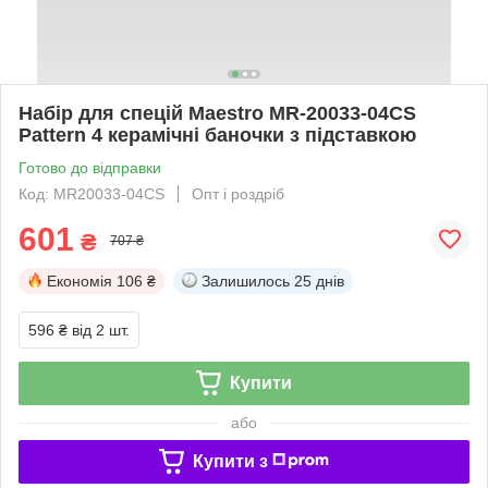
Набір для спецій Maestro MR-20033-04CS
Pattern 4 керамічні баночки з підставкою
Готово до відправки
Код: MR20033-04СS
Опт і роздріб
601
₴
707 ₴
Економія
106 ₴
Залишилось
25 днів
596 ₴
від 2 шт.
Купити
або
Купити з