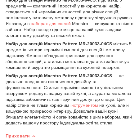
предметів — компактний і простий у використанні набір,
складається з 4 керамічних ємностей для різних спецій,
поміщених у витончену металеву підставку зі зручною ручкою.
Як завжди в
наборах для спецій
Maestro — вишукано та нічого
зайвого. Набір посяде гідне місце на вашій кухні завдяки
елегантному дизайну та високій якості.
Набір для спецій Maestro Pattern MR-20033-04CS
містить 5
предметів: чотири керамічні ємності для спецій і металеву
підставку. Ємності обладнані кришками для зручного
зберігання спецій, а стильна металева підставка забезпечує
компактне й акуратне розміщення на кухонній поверхні.
Набір для спецій Maestro Pattern MR-20033-04CS
— це
ідеальне поєднання витонченого дизайну та
функціональності. Стильні керамічні ємності з унікальним
візерунком додадуть шарму вашій кухні, а акуратна металева
підставка забезпечить лад і зручний доступ до спецій. Цей
набір стане не тільки корисним
інструментом
на кухні, але й
вишуканою прикрасою інтер'єру. Дозвольте вашій кухні
блищати елегантністю й організованістю з цим набором, який
додасть вашому простору індивідуальності та стилю.
Приховати