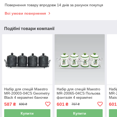
Повернення товару впродовж 14 днів за рахунок покупця
Всі умови повернення
Подібні товари компанії
Набір для спецій Maestro
Набір для спецій Maestro
Набі
MR-20003-04CS Geometry
MR-20065-04CS Польова
MR-2
Black 4 керамічні баночки
фантазія 4 керамічні
Mais
з підставкою
баночки з підставкою
бано
587
601
601
₴
₴
690 ₴
707 ₴
Купити
Купити