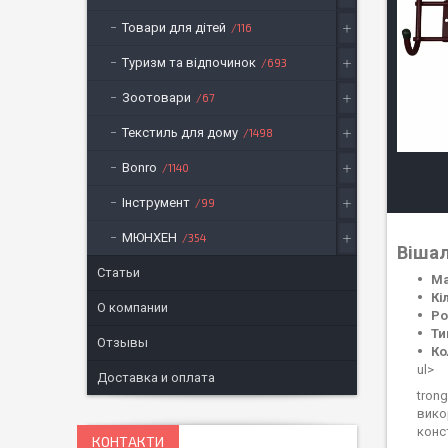
Товари для дітей
116
Туризм та відпочинок
693
Зоотовари
67
Текстиль для дому
1498
Bonro
1140
Інструмент
99
МЮНХЕН
354
Вішал
Статьи
Ма
Кі
О компании
Ро
Ти
Отзывы
Ко
ul>
Доставка и оплата
tron
вико
конст
КОНТАКТИ