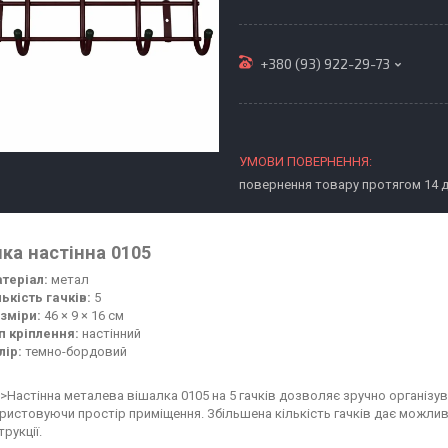
+380 (93) 922-29-73
повернення товару протягом 14 
ка настінна 0105
теріал:
метал
лькість гачків:
5
зміри:
46 × 9 × 16 см
п кріплення:
настінний
лір:
темно-бордовий
g>Настінна металева вішалка 0105 на 5 гачків дозволяє зручно організув
ристовуючи простір приміщення. Збільшена кількість гачків дає можли
рукції.