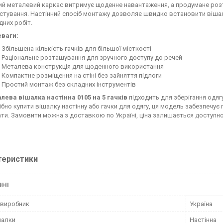
ий металевий каркас витримує щоденне навантаження, а продумане роз
стування. Настінний спосіб монтажу дозволяє швидко встановити вішалку 
дних робіт.
ваги:
Збільшена кількість гачків для більшої місткості
Раціональне розташування для зручного доступу до речей
Металева конструкція для щоденного використання
Компактне розміщення на стіні без зайняття підлоги
Простий монтаж без складних інструментів
лева вішалка настінна 0105 на 5 гачків
підходить для зберігання одягу
ібно купити вішалку настінну або гачки для одягу, ця модель забезпечу
ати. Замовити можна з доставкою по Україні, ціна залишається доступ
теристики
ВНІ
 виробник
Україна
шалки
Настінна