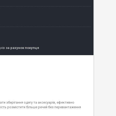
днів
за рахунок покупця
ати зберігання одягу та аксесуарів, ефективно
вість розмістити більше речей без перевантаження