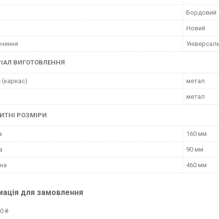
Бордовий
Новий
ачення
Універсал
ІАЛ ВИГОТОВЛЕННЯ
 (каркас)
метал
метал
ИТНІ РОЗМІРИ
а
160 мм
а
90 мм
на
460 мм
мація для замовлення
0 ₴