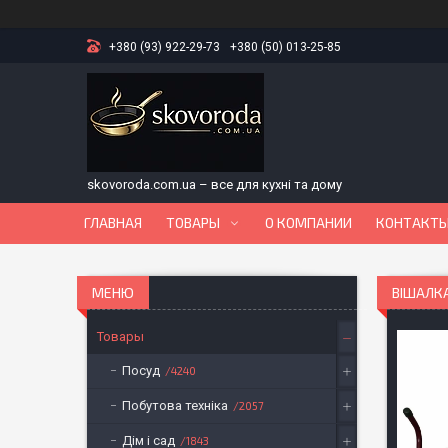
+380 (93) 922-29-73
+380 (50) 013-25-85
skovoroda.com.ua – все для кухні та дому
ГЛАВНАЯ
ТОВАРЫ
О КОМПАНИИ
КОНТАКТ
ВІШАЛКА
Товары
Посуд
4240
Побутова техніка
2057
Дім і сад
1843