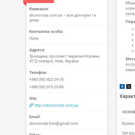
Міцн
кори
скла
skovoroda.com.ua – все для кухні та
дому
Пере
Лілія
Троєщина, проспект Червоної Калини,
Мета
47 (2 поверх), Київ, Україна
потр
кімн
+380 (93) 922-29-73
+380 (50) 013-25-85
Харак
http://skovoroda.com.ua
ОСНО
Країна
skovoroda.kiev@gmail.com
Тип ві