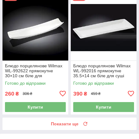
Блюдо порцелянове Wilmax
Блюдо порцелянове Wilmax
WL-992622 прямокутне
WL-992016 прямокутне
30×10 см біле для
35.5×14 см біле для суші
сервірування та подачі
канапе закусок
Готово до відправки
Готово до відправки
260
390
₴
₴
306 ₴
459 ₴
Купити
Купити
Показати ще