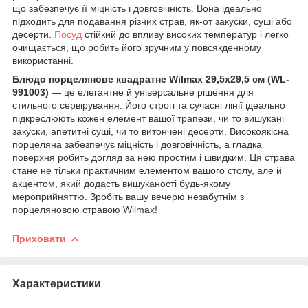
що забезпечує її міцність і довговічність. Вона ідеально
підходить для подавання різних страв, як-от закуски, суші або
десерти.
Посуд
стійкий до впливу високих температур і легко
очищається, що робить його зручним у повсякденному
використанні.
Блюдо порцелянове квадратне Wilmax 29,5x29,5 см (WL-
991003)
— це елегантне й універсальне рішення для
стильного сервірування. Його строгі та сучасні лінії ідеально
підкреслюють кожен елемент вашої трапези, чи то вишукані
закуски, апетитні суші, чи то витончені десерти. Високоякісна
порцеляна забезпечує міцність і довговічність, а гладка
поверхня робить догляд за нею простим і швидким. Ця страва
стане не тільки практичним елементом вашого столу, але й
акцентом, який додасть вишуканості будь-якому
мероприйняттю. Зробіть вашу вечерю незабутнім з
порцеляновою стравою Wilmax!
Приховати
Характеристики