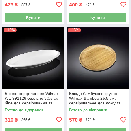
473
400
₴
₴
557 ₴
471 ₴
Купити
Купити
–15%
–15%
Блюдо порцелянове Wilmax
Блюдо бамбукове кругле
WL-992128 овальне 30.5 см
Wilmax Bamboo 25,5 см,
біле для сервірування та
сервірувальне для дому та
подавання
кафе (WL-771034)
Готово до відправки
Готово до відправки
310
570
₴
₴
365 ₴
671 ₴