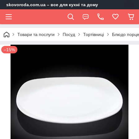
skovoroda.com.ua – все для кухні та дому
Товари та послуги
Посуд
Тортівниці
Блюдо порцел
–15%