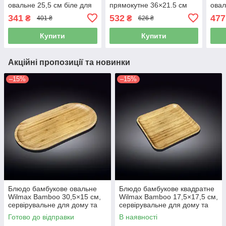
овальне 25,5 см біле для
прямокутне 36×21.5 см
овал
сервірування та подачі
біле для сервірування та
серв
341
532
477
₴
₴
401 ₴
626 ₴
подачі
Купити
Купити
Акційні пропозиції та новинки
–15%
–15%
Блюдо бамбукове овальне
Блюдо бамбукове квадратне
Wilmax Bamboo 30,5×15 см,
Wilmax Bamboo 17,5×17,5 см,
сервірувальне для дому та
сервірувальне для дому та
кафе (WL-771059)
кафе (WL-771020)
Готово до відправки
В наявності