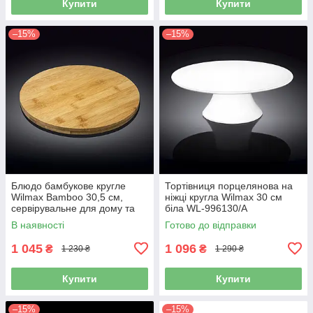
Купити
Купити
–15%
–15%
Блюдо бамбукове кругле
Тортівниця порцелянова на
Wilmax Bamboo 30,5 см,
ніжці кругла Wilmax 30 см
сервірувальне для дому та
біла WL-996130/A
кафе (WL-771079)
В наявності
Готово до відправки
1 045
1 096
₴
₴
1 230 ₴
1 290 ₴
Купити
Купити
–15%
–15%