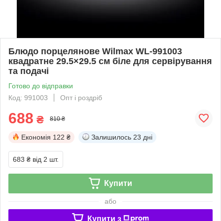
Блюдо порцелянове Wilmax WL-991003
квадратне 29.5×29.5 см біле для сервірування
та подачі
Готово до відправки
Код: 991003
Опт і роздріб
688
₴
810 ₴
Економія
122 ₴
Залишилось
23 дні
683 ₴
від 2 шт.
Купити
або
Купити з