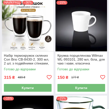
НАЙКРАЩ
–36%
–15%
Набір термокружок скляних
Кружка порцелянова Wilmax
Con Brio CB-8430-2, 300 мл,
WL-993101, 280 мл, біла, для
2 шт, з подвійними стінками,
чаю і кави, класична
для кави і чаю
Готово до відправки
Готово до відправки
315
150
₴
₴
489 ₴
177 ₴
Купити
Купити
–15%
–15%