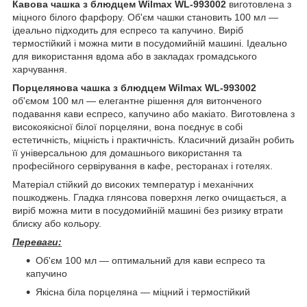
Кавова чашка з блюдцем Wilmax WL-993002
виготовлена з
міцного білого фарфору. Об'єм чашки становить 100 мл —
ідеально підходить для еспресо та капучино. Виріб
термостійкий і можна мити в посудомийній машині. Ідеально
для використання вдома або в закладах громадського
харчування.
Порцелянова чашка з блюдцем Wilmax WL-993002
об'ємом 100 мл — елегантне рішення для витонченого
подавання кави еспресо, капучино або макіато. Виготовлена з
високоякісної білої порцеляни, вона поєднує в собі
естетичність, міцність і практичність. Класичний дизайн робить
її універсальною для домашнього використання та
професійного сервірування в кафе, ресторанах і готелях.
Матеріал стійкий до високих температур і механічних
пошкоджень. Гладка глянсова поверхня легко очищається, а
виріб можна мити в посудомийній машині без ризику втрати
блиску або кольору.
Переваги:
Об'єм 100 мл — оптимальний для кави еспресо та
капучино
Якісна біла порцеляна — міцний і термостійкий