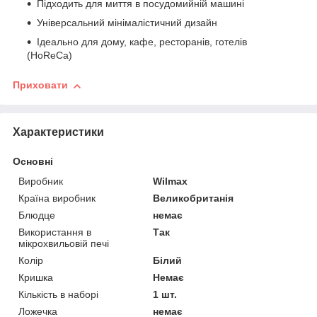
Підходить для миття в посудомийній машині
Універсальний мінімалістичний дизайн
Ідеально для дому, кафе, ресторанів, готелів
(HoReCa)
Приховати
Характеристики
Основні
Виробник
Wilmax
Країна виробник
Великобританія
Блюдце
немає
Використання в
Так
мікрохвильовій печі
Колір
Білий
Кришка
Немає
Кількість в наборі
1 шт.
Ложечка
немає