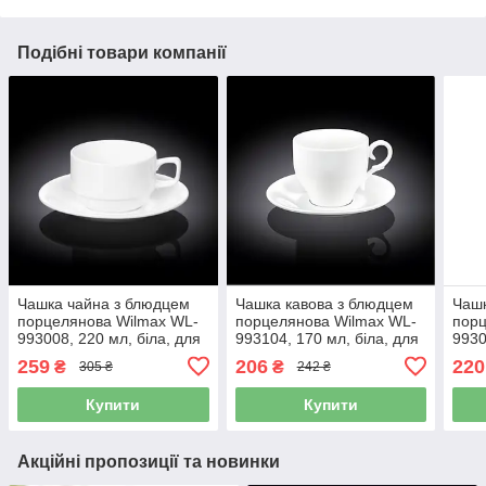
Подібні товари компанії
Чашка чайна з блюдцем
Чашка кавова з блюдцем
Чашк
порцелянова Wilmax WL-
порцелянова Wilmax WL-
порц
993008, 220 мл, біла, для
993104, 170 мл, біла, для
9930
чаю
еспресо і капучино
еспр
259
206
220
₴
₴
305 ₴
242 ₴
Купити
Купити
Акційні пропозиції та новинки