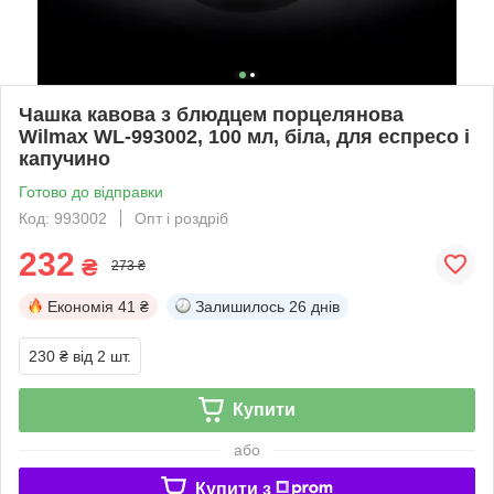
Чашка кавова з блюдцем порцелянова
Wilmax WL-993002, 100 мл, біла, для еспресо і
капучино
Готово до відправки
Код: 993002
Опт і роздріб
232
₴
273 ₴
Економія
41 ₴
Залишилось
26 днів
230 ₴
від 2 шт.
Купити
або
Купити з