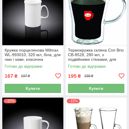
Кружка порцелянова Wilmax
Термокружка скляна Con Brio
WL-993010, 320 мл, біла, для
CB-8528, 280 мл, з
чаю і кави, класична
подвійними стінками, для
кави і чаю
Готово до відправки
Готово до відправки
167
195
₴
₴
197 ₴
230 ₴
Купити
Купити
–15%
–15%