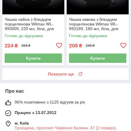
Чашка чайна з блюдцем
Чашка кавова з блюдцем
порцелянова Wilmax WL-
порцелянова Wilmax WL-
993009, 220 мл, біла, для
993189, 180 мл, біла, для
чаю
еспресо і капучино
Готово до відправки
Готово до відправки
224
208
₴
₴
264 ₴
245 ₴
Купити
Купити
Показати ще
Про нас
96% позитивних з 1125 відгуків за рік
Працює з 13.07.2012
м. Київ
Троєщина, проспект Червоної Калини, 47 (2 поверх),