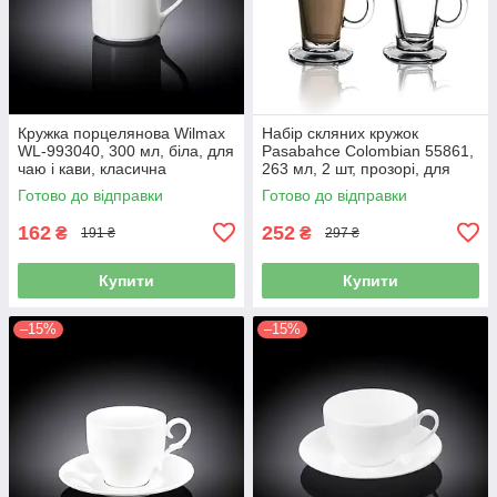
Кружка порцелянова Wilmax
Набір скляних кружок
WL-993040, 300 мл, біла, для
Pasabahce Colombian 55861,
чаю і кави, класична
263 мл, 2 шт, прозорі, для
латте, кави і чаю
Готово до відправки
Готово до відправки
162
252
₴
₴
191 ₴
297 ₴
Купити
Купити
–15%
–15%