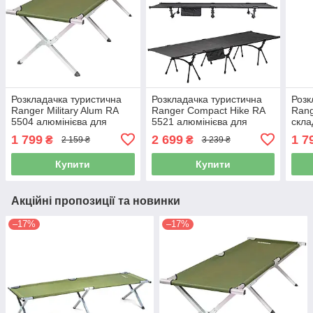
Розкладачка туристична
Розкладачка туристична
Розк
Ranger Military Alum RA
Ranger Compact Hike RA
Rang
5504 алюмінієва для
5521 алюмінієва для
скла
кемпінгу та риболовлі
кемпінгу та походів
відп
1 799
2 699
1 7
₴
₴
2 159 ₴
3 239 ₴
Купити
Купити
Акційні пропозиції та новинки
–17%
–17%