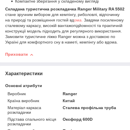
Компактне зберігання у складеному вигляді
Складана туристична розкладачка Ranger Military RA 5502
стане зручним вибором для кемпінгу, риболовлі, відпочинку
на природі та розміщення гостей вд
ома.
Завдяки посиленому
сталевому каркасу, високій вантажопідйомності та практичній
конструкції модель підходить для регулярного використання.
Замовити туристичне ліжко Ranger можна з доставкою по
Україні для комфортного сну в наметі, кемпінгу або вдома.
Приховати
Характеристики
Основні атрибути
Виробник
Ranger
Країна виробник
Китай
Матеріал каркаса
Сталева профільна труба
розкладачки
Підстава спального місця
Оксфорд 600D
розкладачки