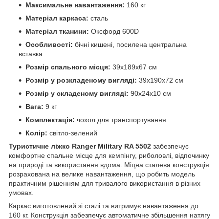
Максимальне навантаження:
160 кг
Матеріал каркаса:
сталь
Матеріал тканини:
Оксфорд 600D
Особливості:
бічні кишені, посилена центральна
вставка
Розмір спального місця:
39х189х67 см
Розмір у розкладеному вигляді:
39х190х72 см
Розмір у складеному вигляді:
90х24х10 см
Вага:
9 кг
Комплектація:
чохол для транспортування
Колір:
світло-зелений
Туристичне ліжко Ranger Military RA 5502
забезпечує
комфортне спальне місце для кемпінгу, риболовлі, відпочинку
на природі та використання вдома. Міцна сталева конструкція
розрахована на велике навантаження, що робить модель
практичним рішенням для тривалого використання в різних
умовах.
Каркас виготовлений зі сталі та витримує навантаження до
160 кг. Конструкція забезпечує автоматичне збільшення натягу