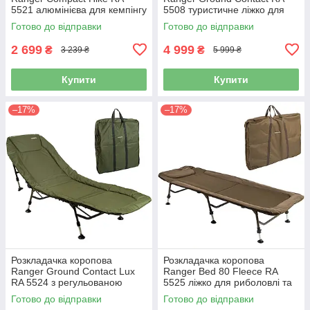
5521 алюмінієва для кемпінгу
5508 туристичне ліжко для
та походів
риболовлі
Готово до відправки
Готово до відправки
2 699
4 999
₴
₴
3 239 ₴
5 999 ₴
Купити
Купити
–17%
–17%
Розкладачка коропова
Розкладачка коропова
Ranger Ground Contact Lux
Ranger Bed 80 Fleece RA
RA 5524 з регульованою
5525 ліжко для риболовлі та
спинкою
кемпінгу
Готово до відправки
Готово до відправки