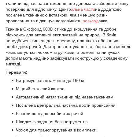
тканини під час навантаження, що допомагає зберігати рівну
поверхню для відпочинку. Центр
альна части
на додатково
посилена тканинною вставкою, яка зменшує ризик
провисання та підвищує довговічність
розклад
ачки.
Тканина Оксфорд 600D стійка до зношування та добре
підходить для активної експлуатації на природі. З боків
передбачені кишені для телефону, планшета або інших
необхідних речей. Для транспортування та зберігання модель
комплектується чохлом із ручками, а ремені на липучках
допомагають надійно зафіксувати конструкцію у складеному
вигляді.
Переваги:
Витримує навантаження до 160 кг
Міцний сталевий каркас
Автоматичний натяг тканини під навантаженням
Посилена центральна частина проти провисання
Бічні кишені для особистих речей
Швидке складання без інструментів
Чохол для транспортування в комплекті