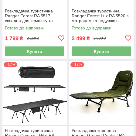
Розкладачка туристична
Розкладачка туристична
Ranger Forest RA 5517
Ranger Forest Lux RA 5520 з
складна для кемпінгу та
матрацом та подушкою
відпочинку
Готово до відправки
Готово до відправки
1 799
2 499
₴
₴
2 159 ₴
2 999 ₴
Купити
Купити
–17%
–17%
Розкладачка туристична
Розкладачка коропова
Ranger Compact Hike RA
Ranger Ground Contact RA