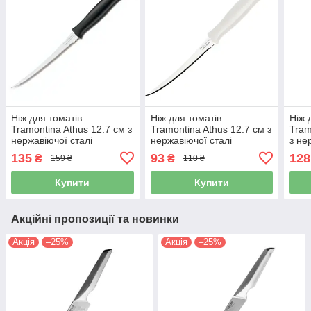
Ніж для томатів
Ніж для томатів
Ніж 
Tramontina Athus 12.7 см з
Tramontina Athus 12.7 см з
Tram
нержавіючої сталі
нержавіючої сталі
з не
(23088/905)
(23088/085)
(234
135
93
128
₴
₴
159 ₴
110 ₴
Купити
Купити
Акційні пропозиції та новинки
Акція
–25%
Акція
–25%