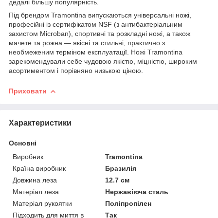
дедалі більшу популярність.
Під брендом Tramontina випускаються універсальні ножі,
професійні із сертифікатом NSF (з антибактеріальним
захистом Microban), спортивні та розкладні ножі, а також
мачете та рожна — якісні та стильні, практично з
необмеженим терміном експлуатації. Ножі Tramontina
зарекомендували себе чудовою якістю, міцністю, широким
асортиментом і порівняно низькою ціною.
Приховати
Характеристики
Основні
Виробник
Tramontina
Країна виробник
Бразилія
Довжина леза
12.7 см
Матеріал леза
Нержавіюча сталь
Матеріал рукоятки
Поліпропілен
Підходить для миття в
Так