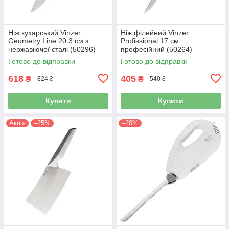
Ніж кухарський Vinzer
Ніж філейний Vinzer
Geometry Line 20.3 см з
Profissional 17 см
нержавіючої сталі (50296)
професійний (50264)
Готово до відправки
Готово до відправки
618
405
₴
₴
824 ₴
540 ₴
Купити
Купити
Акція
–25%
–20%