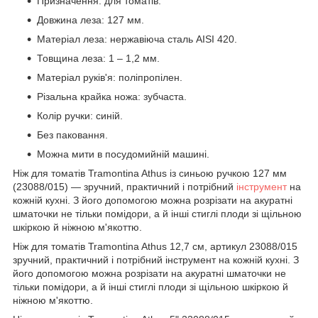
Призначення: для томатів.
Довжина леза: 127 мм.
Матеріал леза: нержавіюча сталь AISI 420.
Товщина леза: 1 – 1,2 мм.
Матеріал руків'я: поліпропілен.
Різальна крайка ножа: зубчаста.
Колір ручки: синій.
Без паковання.
Можна мити в посудомийній машині.
Ніж для томатів Tramontina Athus із синьою ручкою 127 мм
(23088/015) — зручний, практичний і потрібний
інструмент
на
кожній кухні. З його допомогою можна розрізати на акуратні
шматочки не тільки помідори, а й інші стиглі плоди зі щільною
шкіркою й ніжною м'якоттю.
Ніж для томатів Tramontina Athus 12,7 см, артикул 23088/015
зручний, практичний і потрібний інструмент на кожній кухні. З
його допомогою можна розрізати на акуратні шматочки не
тільки помідори, а й інші стиглі плоди зі щільною шкіркою й
ніжною м'якоттю.