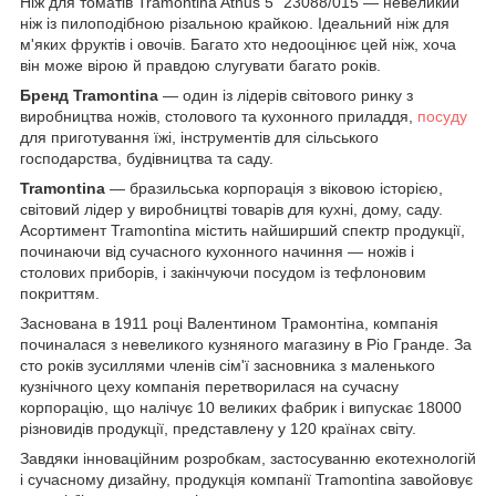
Ніж для томатів Tramontina Athus 5" 23088/015 — невеликий
ніж із пилоподібною різальною крайкою. Ідеальний ніж для
м'яких фруктів і овочів. Багато хто недооцінює цей ніж, хоча
він може вірою й правдою слугувати багато років.
Бренд Tramontina
— один із лідерів світового ринку з
виробництва ножів, столового та кухонного приладдя,
посуду
для приготування їжі, інструментів для сільського
господарства, будівництва та саду.
Tramontina
— бразильська корпорація з віковою історією,
світовий лідер у виробництві товарів для кухні, дому, саду.
Асортимент Tramontina містить найширший спектр продукції,
починаючи від сучасного кухонного начиння — ножів і
столових приборів, і закінчуючи посудом із тефлоновим
покриттям.
Заснована в 1911 році Валентином Трамонтіна, компанія
починалася з невеликого кузняного магазину в Ріо Гранде. За
сто років зусиллями членів сім'ї засновника з маленького
кузнічного цеху компанія перетворилася на сучасну
корпорацію, що налічує 10 великих фабрик і випускає 18000
різновидів продукції, представлену у 120 країнах світу.
Завдяки інноваційним розробкам, застосуванню екотехнологій
і сучасному дизайну, продукція компанії Tramontina завойовує