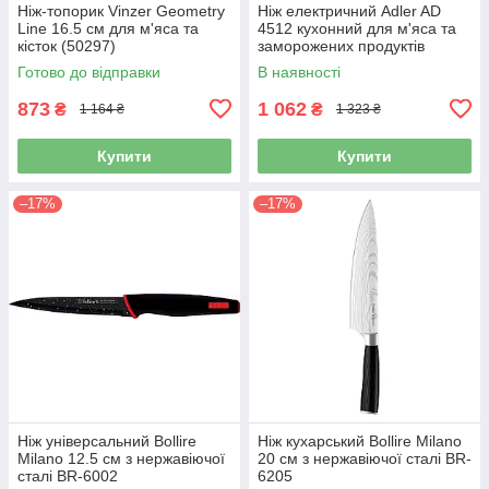
Ніж-топорик Vinzer Geometry
Ніж електричний Adler AD
Line 16.5 см для м'яса та
4512 кухонний для м'яса та
кісток (50297)
заморожених продуктів
Готово до відправки
В наявності
873
1 062
₴
₴
1 164 ₴
1 323 ₴
Купити
Купити
–17%
–17%
Ніж універсальний Bollire
Ніж кухарський Bollire Milano
Milano 12.5 см з нержавіючої
20 см з нержавіючої сталі BR-
сталі BR-6002
6205