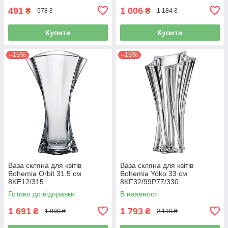
491
1 006
₴
₴
578 ₴
1 184 ₴
Купити
Купити
–15%
–15%
Ваза скляна для квітів
Ваза скляна для квітів
Bohemia Orbit 31.5 см
Bohemia Yoko 33 см
8KE12/315
8KF32/99P77/330
Готово до відправки
В наявності
1 691
1 793
₴
₴
1 990 ₴
2 110 ₴