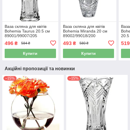
Ваза скляна для квітів
Ваза скляна для квітів
Ваза
Bohemia Taurus 20.5 см
Bohemia Miranda 20 см
Bohe
89001/99007/205
89002/99018/200
20.5
496
493
519
₴
₴
584 ₴
580 ₴
Купити
Купити
Акційні пропозиції та новинки
–15%
–15%