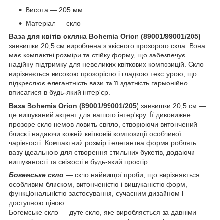
Висота — 205 мм
Матеріал — скло
Ваза для квітів скляна Bohemia Orion (89001/99001/205)
заввишки 20,5 см вироблена з якісного прозорого скла. Вона
має компактні розміри та стійку форму, що забезпечує
надійну підтримку для невеликих квіткових композицій. Скло
вирізняється високою прозорістю і гладкою текстурою, що
підкреслює елегантність вази та її здатність гармонійно
вписатися в будь-який інтер'єр.
Ваза Bohemia Orion (89001/99001/205)
заввишки 20,5 см —
це вишуканий акцент для вашого інтер'єру. Її дивовижне
прозоре скло немов ловить світло, створюючи витончений
блиск і надаючи кожній квітковій композиції особливої
чарівності. Компактний розмір і елегантна форма роблять
вазу ідеальною для створення стильних букетів, додаючи
вишуканості та свіжості в будь-який простір.
Богемське скло
— скло найвищої проби, що вирізняється
особливим блиском, витонченістю і вишуканістю форм,
функціональністю застосування, сучасним дизайном і
доступною ціною.
Богемське скло — дуте скло, яке виробляється за давніми