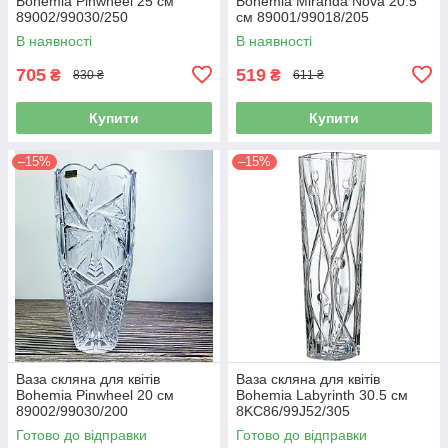
Bohemia Pinwheel 25 см
Bohemia Miranda Nova 20.5
89002/99030/250
см 89001/99018/205
В наявності
В наявності
705
519
₴
₴
830 ₴
611 ₴
Купити
Купити
–15%
–15%
Ваза скляна для квітів
Ваза скляна для квітів
Bohemia Pinwheel 20 см
Bohemia Labyrinth 30.5 см
89002/99030/200
8KC86/99J52/305
Готово до відправки
Готово до відправки