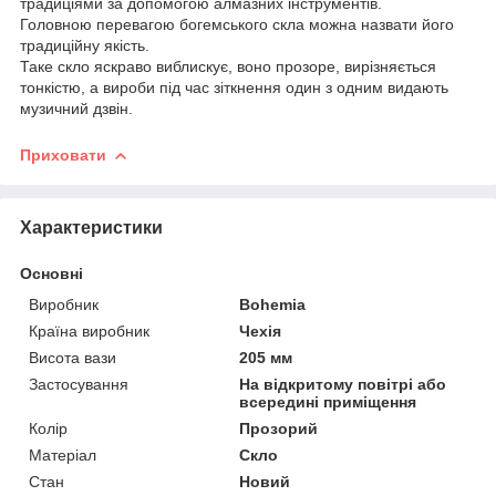
традиціями за допомогою алмазних інструментів.
Головною перевагою богемського скла можна назвати його
традиційну якість.
Таке скло яскраво виблискує, воно прозоре, вирізняється
тонкістю, а вироби під час зіткнення один з одним видають
музичний дзвін.
Приховати
Характеристики
Основні
Виробник
Bohemia
Країна виробник
Чехія
Висота вази
205 мм
Застосування
На відкритому повітрі або
всередині приміщення
Колір
Прозорий
Матеріал
Скло
Стан
Новий