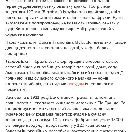
Ножі виготовлені з високоякісної нержавіючої сталі, що
гарантує довговічну стійку різальну крайку. Гострі леза
завдовжки 127 мм (5 дюймів) із зубчастою крайкою здатні з
легкістю нарізати стиглі томати та інші овочі та фрукти. Ручки
виготовлені з поліпропілену, не ковзають і зручно лежать у
руці. Виготовлені в синьому кольорі. Набір упакований у
фірмове паковання.
Набір ножів для томатів Tramontina
Multicolor
ідеально підійде
для щоденного використання на кухні, у кафе, барах,
ресторанах
Tramontina
— бразильська корпорація з віковою історією,
світовий лідер у виробництві товарів для кухні, дому, саду.
Асортимент Tramontina містить найширший спектр продукції,
починаючи від сучасного кухонного начиння — ножів і
столових приборів, і закінчуючи
посудом
із тефлоновим
покриттям.
Заснована в 1911 році Валентином Трамонтіна, компанія
починалася з невеликого кузняного магазину в Ріо Гранде. За
сто років зусиллями членів сім'ї засновника з маленького
кузнічного цеху компанія перетворилася на сучасну
корпорацію, що налічує 10 великих фабрик і випускає 18000
різновидів продукції, представлену у 120 країнах світу.
Завдяки інноваційним розробкам, застосуванню екотехнологій