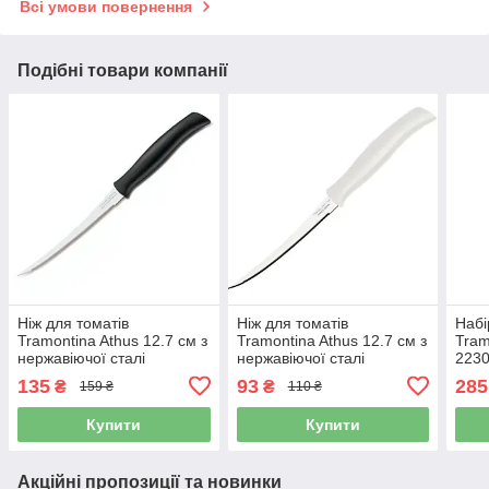
Всі умови повернення
Подібні товари компанії
Ніж для томатів
Ніж для томатів
Набі
Tramontina Athus 12.7 см з
Tramontina Athus 12.7 см з
Tram
нержавіючої сталі
нержавіючої сталі
2230
(23088/905)
(23088/085)
нерж
135
93
285
₴
₴
159 ₴
110 ₴
12.7
Купити
Купити
Акційні пропозиції та новинки