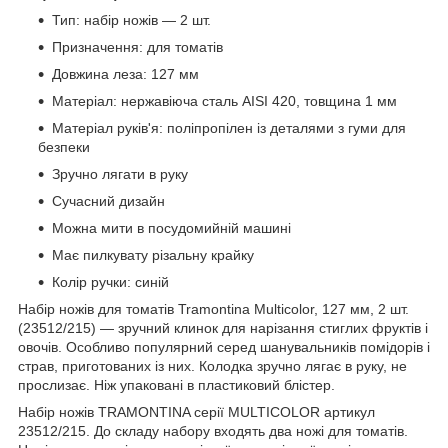
Тип: набір ножів — 2 шт.
Призначення: для томатів
Довжина леза: 127 мм
Матеріал: нержавіюча сталь AISI 420, товщина 1 мм
Матеріал руків'я: поліпропілен із деталями з гуми для
безпеки
Зручно лягати в руку
Сучасний дизайн
Можна мити в посудомийній машині
Має пилкувату різальну крайку
Колір ручки: синій
Набір ножів для томатів Tramontina Multicolor, 127 мм, 2 шт.
(23512/215) — зручний клинок для нарізання стиглих фруктів і
овочів. Особливо популярний серед шанувальників помідорів і
страв, приготованих із них. Колодка зручно лягає в руку, не
прослизає. Ніж упаковані в пластиковий блістер.
Набір ножів TRAMONTINA серії MULTICOLOR артикул
23512/215. До складу набору входять два ножі для томатів.