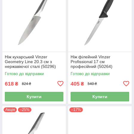
Ніж кухарський Vinzer
Ніж філейний Vinzer
Geometry Line 20.3 см з
Profissional 17 см
нержавіючої сталі (50296)
професійний (50264)
Готово до відправки
Готово до відправки
618
405
₴
₴
824 ₴
540 ₴
Купити
Купити
Акція
–25%
–17%