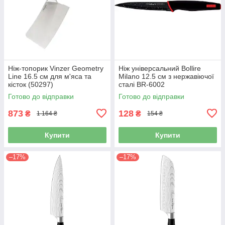
Ніж-топорик Vinzer Geometry
Ніж універсальний Bollire
Line 16.5 см для м'яса та
Milano 12.5 см з нержавіючої
кісток (50297)
сталі BR-6002
Готово до відправки
Готово до відправки
873
128
₴
₴
1 164 ₴
154 ₴
Купити
Купити
–17%
–17%