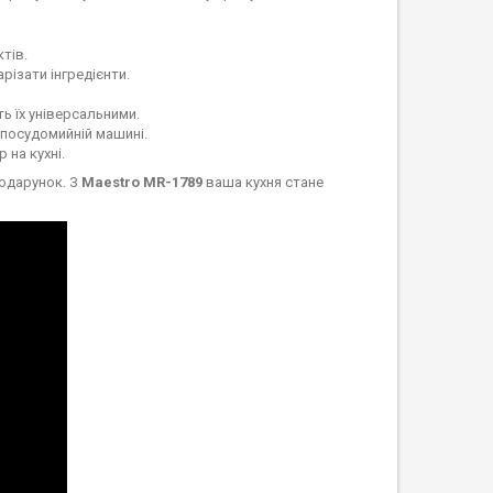
тів.
різати інгредієнти.
ь їх універсальними.
 посудомийній машині.
 на кухні.
подарунок. З
Maestro MR-1789
ваша кухня стане