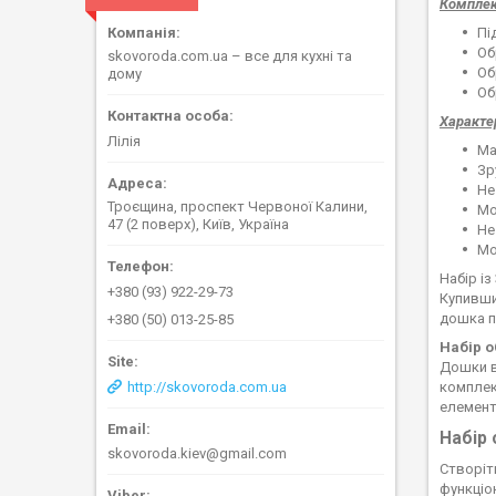
Комплек
Пі
Об
skovoroda.com.ua – все для кухні та
Об
дому
Об
Характе
Лілія
Ма
Зр
Не
Троєщина, проспект Червоної Калини,
Мо
47 (2 поверх), Київ, Україна
Не
Мо
Набір і
+380 (93) 922-29-73
Купивши
дошка пт
+380 (50) 013-25-85
Набір 
Дошки в
комплект
http://skovoroda.com.ua
елемент
Набір 
skovoroda.kiev@gmail.com
Створіт
функціо