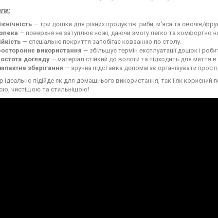
ги:
гієнічність
— три дошки для різних продуктів: риби, м'яса та овочів/фрук
зпека
— поверхня не затуплює ножі, даючи змогу легко та комфортно на
ійкість
— спеціальне покриття запобігає ковзанню по столу.
остороннє використання
— збільшує термін експлуатації дощок і робит
остота догляду
— матеріал стійкий до вологи та підходить для миття в
мпактне зберігання
— зручна підставка допомагає організувати простір
ір ідеально підійде як для домашнього використання, так і як корисний 
ою, чистішою та стильнішою!