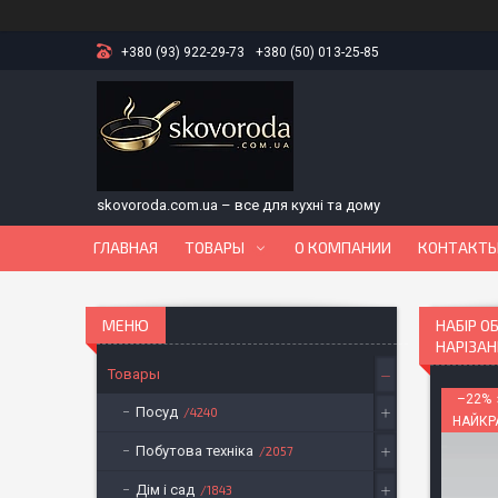
+380 (93) 922-29-73
+380 (50) 013-25-85
skovoroda.com.ua – все для кухні та дому
ГЛАВНАЯ
ТОВАРЫ
О КОМПАНИИ
КОНТАКТ
НАБІР О
НАРІЗАН
Товары
–22%
Посуд
4240
НАЙКР
Побутова техніка
2057
Дім і сад
1843