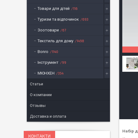
Товари для дітей
116
Туризм та відпочинок
693
Зоотовари
67
Текстиль для дому
1498
Bonro
1140
Інструмент
99
МЮНХЕН
354
Статьи
О компании
Отзывы
Доставка и оплата
Набір д
КОНТАКТИ