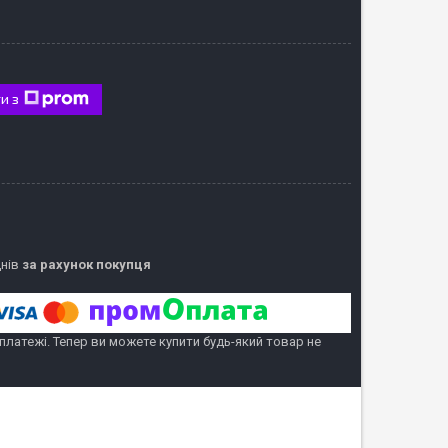
и з
днів
за рахунок покупця
 платежі. Тепер ви можете купити будь-який товар не