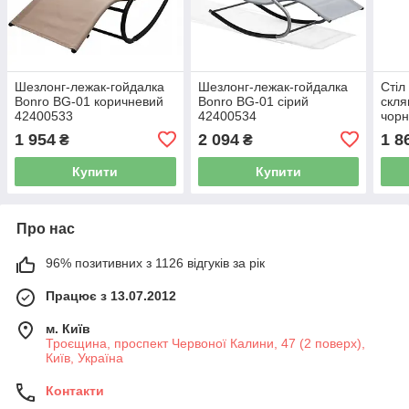
Шезлонг-лежак-гойдалка
Шезлонг-лежак-гойдалка
Стіл
Bonro BG-01 коричневий
Bonro BG-01 сірий
скля
42400533
42400534
чорн
пара
1 954
2 094
1 8
₴
₴
Купити
Купити
Про нас
96% позитивних з 1126 відгуків за рік
Працює з 13.07.2012
м. Київ
Троєщина, проспект Червоної Калини, 47 (2 поверх),
Київ, Україна
Контакти