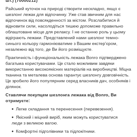
шт.) (70000212)
Райський куточок на природі створити нескладно, якщо є
шезлонг лежак для відпочинку. Уже став звичним для нас
відпочинок від повсякденності за містом. Розслабитися й
відновити сили, насолодіться тишею допоможе правильно
облаштоване місце для релаксу. І не останню роль у цьому
відіграють лежаки. Представлений нами шезлонг темно-
синього кольору гармоніюватиме з Вашим екстер'єром,
незалежно від того, де Ви його розміщуєте.
Практичність і функціональність лежака Bonro підтверджено
багатьма користувачами. Це стало можливим завдяки
використанню високоякісних матеріалів на виробництві. Міцна
тканина та металева основа гарантує шезлонгу довговічність.
Це зробило його популярним серед власників дач, особняків і
ділянок.
Ставлячи покупцем шезлонга лежака від Bonro, Ви
отримуєте:
Легке складання та перенесення (перевезення).
Якісний і міцний виріб, яким можуть користуватися
люди з великою вагою.
Комфортні підголівники та підлокітники.