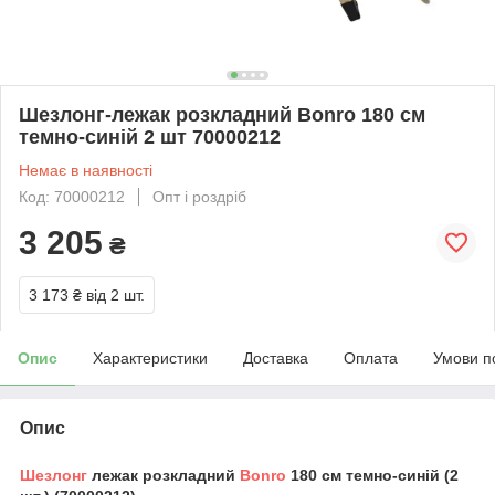
Шезлонг-лежак розкладний Bonro 180 см
темно-синій 2 шт 70000212
Немає в наявності
Код: 70000212
Опт і роздріб
3 205
₴
3 173 ₴
від 2 шт.
Опис
Характеристики
Доставка
Оплата
Умови п
Опис
Шезлонг
лежак розкладний
Bonro
180 см темно-синій (2