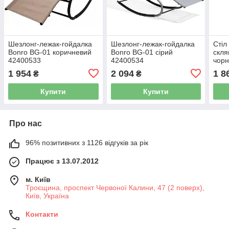
Шезлонг-лежак-гойдалка
Шезлонг-лежак-гойдалка
Стіл
Bonro BG-01 коричневий
Bonro BG-01 сірий
скля
42400533
42400534
чорн
пара
1 954
2 094
1 8
₴
₴
Купити
Купити
Про нас
96% позитивних з 1126 відгуків за рік
Працює з 13.07.2012
м. Київ
Троєщина, проспект Червоної Калини, 47 (2 поверх),
Київ, Україна
Контакти