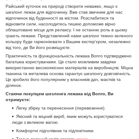
Райський куточок на природі створити неважко, якщо є
шезлонг лежак для відпочинку. Вже став звичним для нас
відпочинок від буденності за містом. Розслабитися та
відновити сили, насолодитесь тишею допоможе вірно
облаштоване місце для релаксу. І не останню роль в цьому
грають лежаки. Представлений нами шезлонг темно-зеленого
кольору буде гармоніювати з Вашим екстер'єром, незалежно
від того, де Ви його розміщуєте.
Практичність та функціональність лежака Bonro підтверджено
багатьма користувачами. Це стало можливим завдяки
використанню високоякісних матеріалів на виробництві. Міцна
тканина та металева основа гарантує шезлонгу довговічність.
Це зробило його популярним у власників дач, маєтків та
ділянок.
Стаючи покупцем шезлонга лежака від Bonro, Ви
отримуєте:
Легку збірку та перенесення (перевезення).
Якісний та міцний виріб, яким можуть користуватися
люди з великою вагою.
Комфортні підголівник та підлокітники.
Темно-зелений колір самого
крісла
.