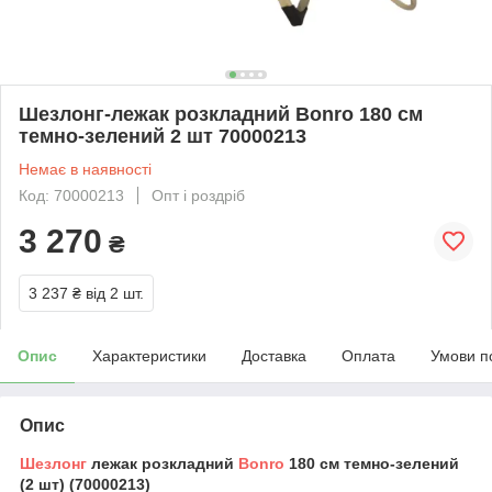
Шезлонг-лежак розкладний Bonro 180 см
темно-зелений 2 шт 70000213
Немає в наявності
Код: 70000213
Опт і роздріб
3 270
₴
3 237 ₴
від 2 шт.
Опис
Характеристики
Доставка
Оплата
Умови п
Опис
Шезлонг
лежак розкладний
Bonro
180 см темно-зелений
(2 шт) (70000213)