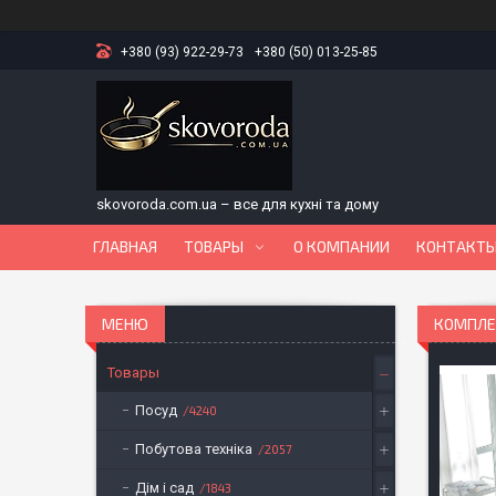
+380 (93) 922-29-73
+380 (50) 013-25-85
skovoroda.com.ua – все для кухні та дому
ГЛАВНАЯ
ТОВАРЫ
О КОМПАНИИ
КОНТАКТ
КОМПЛЕК
Товары
Посуд
4240
Побутова техніка
2057
Дім і сад
1843