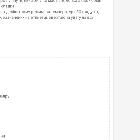
 розглянути, який вигляд має наволочка з обох боків.
вкладка.
 в делікатному режимі за температури 30 градусів,
 зазначених на етикетці, звертаючи увагу на всі
зміру
ний