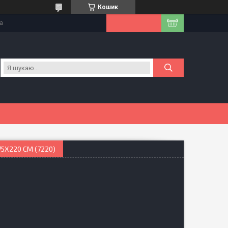
Кошик
на
5X220 СМ (7220)