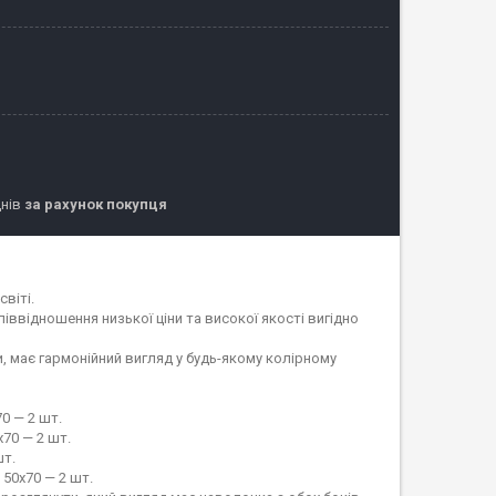
днів
за рахунок покупця
віті.
піввідношення низької ціни та високої якості вигідно
, має гармонійний вигляд у будь-якому колірному
0 — 2 шт.
70 — 2 шт.
шт.
50х70 — 2 шт.