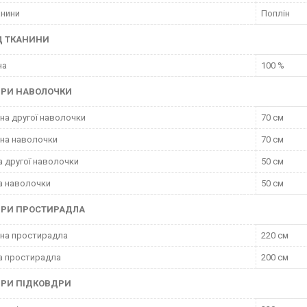
анини
Поплін
Д ТКАНИНИ
на
100 %
ІРИ НАВОЛОЧКИ
а другої наволочки
70 см
на наволочки
70 см
 другої наволочки
50 см
а наволочки
50 см
ІРИ ПРОСТИРАДЛА
на простирадла
220 см
а простирадла
200 см
ІРИ ПІДКОВДРИ