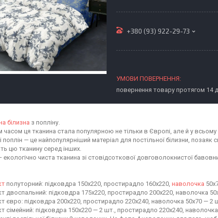
+380 (93) 922-29-73
повернення товару протягом 14 
на білизна
з попліну.
 часом ця тканина стала популярною не тільки в Європі, але й у всьому с
 поплін — це найпопулярніший матеріал для постільної білизни, позаяк с
ть цю тканину серед інших.
— екологічно чиста тканина зі стовідсоткової довговолокнистої бавовни
кт
полуторний: підковдра 150х220, простирадло 160х220,
наволочка
50х7
т двоспальний: підковдра 175х220, простирадло 200х220, наволочка 50х
т євро: підковдра 200х220, простирадло 220х240, наволочка 50х70 — 2 
т сімейний: підковдра 150х220 — 2 шт., простирадло 220х240, наволочка 