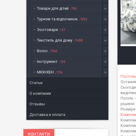
Товари для дітей
116
Туризм та відпочинок
693
Зоотовари
67
Текстиль для дому
1498
Bonro
1140
Інструмент
99
МЮНХЕН
354
Постіль
Останнім
Статьи
Сьогодні
виділяю
О компании
Поплін 
рішенні
Отзывы
Розміри
Компле
Доставка и оплата
Комплек
Комплек
Комплек
КОНТАКТИ