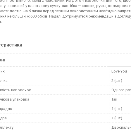
екті постільної білизни 2 наволочки. На фото 4 наволочки для того, щоб
т упакований у пластикову сумку: застібка — кнопки, ручка, кольорова 
ості: постільна білизна перед першим використанням необхідно випрати
ня не більш ніж 600 об/хв. Надалі дотримуйтеся рекомендацій з догляду,
.
теристики
ВНІ
ник
Love You
очка
2 (шт)
вість наволочок
Одного ро
нкова упаковка
Так
ирадло
1 (шт)
вдра
1 (шт)
мплекту
Двоспаль