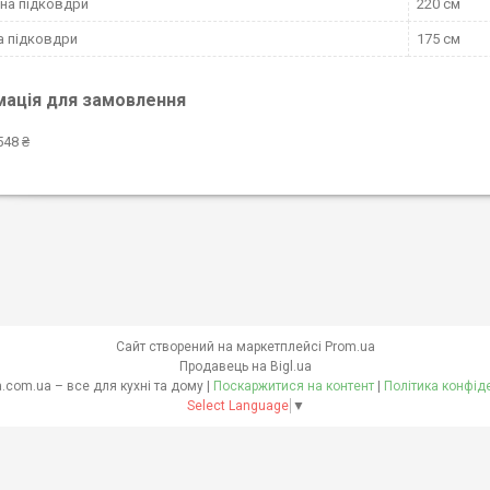
на підковдри
220 см
 підковдри
175 см
мація для замовлення
548 ₴
Сайт створений на маркетплейсі
Prom.ua
Продавець на Bigl.ua
skovoroda.com.ua – все для кухні та дому |
Поскаржитися на контент
|
Політика конфід
Select Language
▼