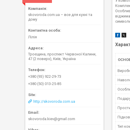
У компл
Комплек
Особлив
skovoroda.com.ua – все для кухні та
віджиман
дому
символи
Лілія
Харак
Троєщина, проспект Червоної Калини,
47 (2 поверх), Київ, Україна
ОСНО
Вироб
+380 (93) 922-29-73
Навол
+380 (50) 013-25-85
Особли
Подару
http://skovoroda.com.ua
Прост
Підко
skovoroda.kiev@gmail.com
Тип ко