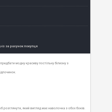
днів
за рахунок покупця
 придбати модну красиву постільну білизну з
ідпочинок.
об розглянути, який вигляд має наволочка з обох боків.