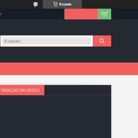
Кошик
на
160Х220 СМ (31021)