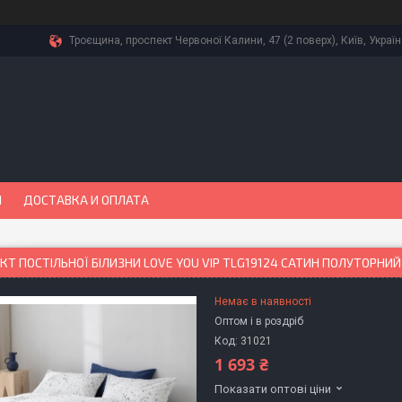
Троєщина, проспект Червоної Калини, 47 (2 поверх), Київ, Украї
Ы
ДОСТАВКА И ОПЛАТА
Т ПОСТІЛЬНОЇ БІЛИЗНИ LOVE YOU VIP TLG19124 САТИН ПОЛУТОРНИЙ 
Немає в наявності
Оптом і в роздріб
Код:
31021
1 693 ₴
Показати оптові ціни