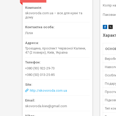
Колір н
skovoroda.com.ua – все для кухні та
Пакован
дому
Лілія
Харак
Троєщина, проспект Червоної Калини,
ОСНО
47 (2 поверх), Київ, Україна
Вироб
Навол
+380 (93) 922-29-73
+380 (50) 013-25-85
Особли
Подару
http://skovoroda.com.ua
Прост
Підко
skovoroda.kiev@gmail.com
Тип ко