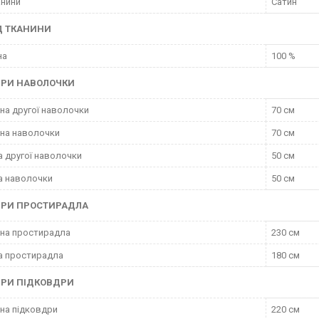
анини
Сатин
Д ТКАНИНИ
на
100 %
ІРИ НАВОЛОЧКИ
а другої наволочки
70 см
на наволочки
70 см
 другої наволочки
50 см
а наволочки
50 см
ІРИ ПРОСТИРАДЛА
на простирадла
230 см
а простирадла
180 см
ІРИ ПІДКОВДРИ
на підковдри
220 см