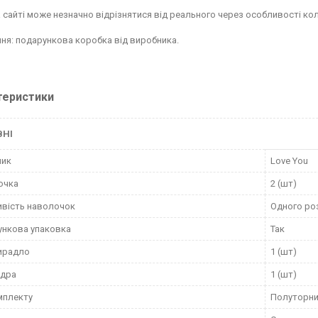
а сайті може незначно відрізнятися від реального через особливості 
ня: подарункова коробка від виробника.
теристики
ВНІ
ник
Love You
очка
2 (шт)
вість наволочок
Одного ро
нкова упаковка
Так
ирадло
1 (шт)
вдра
1 (шт)
мплекту
Полуторн