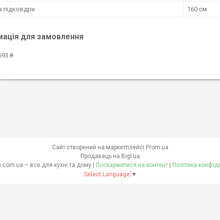
 підковдри
160 см
мація для замовлення
693 ₴
Сайт створений на маркетплейсі
Prom.ua
Продавець на Bigl.ua
skovoroda.com.ua – все для кухні та дому |
Поскаржитися на контент
|
Політика конфід
Select Language
▼