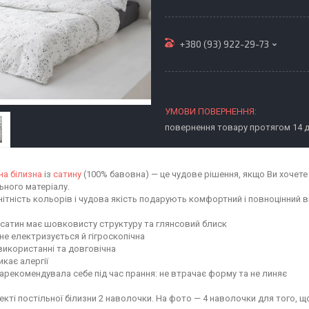
+380 (93) 922-29-73
повернення товару протягом 14 
на білизна
із
сатину
(100% бавовна) — це чудове рішення, якщо Ви хочете
ьного матеріалу.
нітність кольорів і чудова якість подарують комфортний і повноцінний в
сатин має шовковисту структуру та глянсовий блиск
не електризується й гігроскопічна
 використанні та довговічна
кає алергії
арекомендувала себе під час прання: не втрачає форму та не линяє
екті постільної білизни 2 наволочки. На фото — 4 наволочки для того, щ