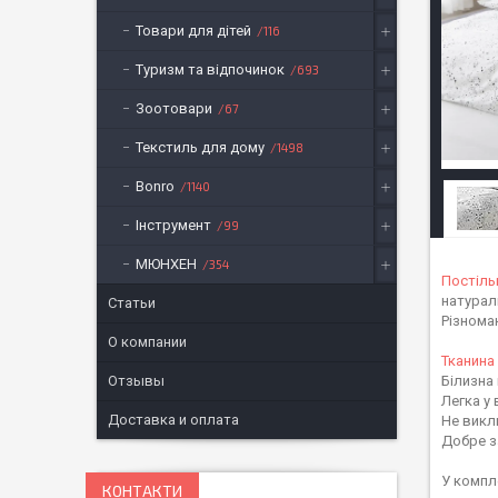
Товари для дітей
116
Туризм та відпочинок
693
Зоотовари
67
Текстиль для дому
1498
Bonro
1140
Інструмент
99
МЮНХЕН
354
Постіль
натурал
Статьи
Різнома
О компании
Тканина
Отзывы
Білизна 
Легка у
Доставка и оплата
Не викли
Добре з
У компл
КОНТАКТИ