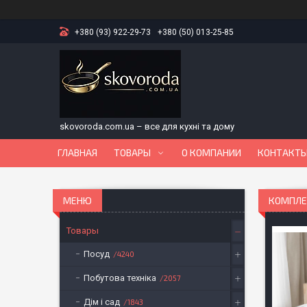
+380 (93) 922-29-73
+380 (50) 013-25-85
skovoroda.com.ua – все для кухні та дому
ГЛАВНАЯ
ТОВАРЫ
О КОМПАНИИ
КОНТАКТ
КОМПЛЕК
Товары
Посуд
4240
Побутова техніка
2057
Дім і сад
1843