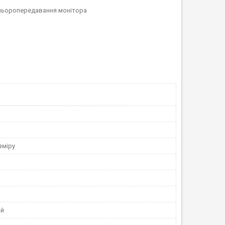
кольоропередавання монітора
зміру
ий