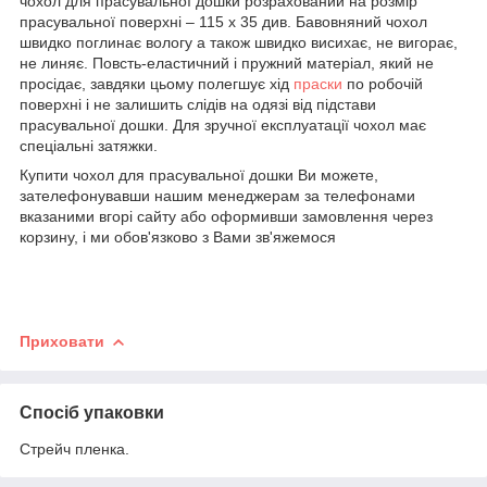
чохол для прасувальної дошки розрахований на розмір
прасувальної поверхні – 115 х 35 див. Бавовняний чохол
швидко поглинає вологу а також швидко висихає, не вигорає,
не линяє. Повсть-еластичний і пружний матеріал, який не
просідає, завдяки цьому полегшує хід
праски
по робочій
поверхні і не залишить слідів на одязі від підстави
прасувальної дошки. Для зручної експлуатації чохол має
спеціальні затяжки.
Купити чохол для прасувальної дошки Ви можете,
зателефонувавши нашим менеджерам за телефонами
вказаними вгорі сайту або оформивши замовлення через
корзину, і ми обов'язково з Вами зв'яжемося
Приховати
Спосіб упаковки
Стрейч пленка.