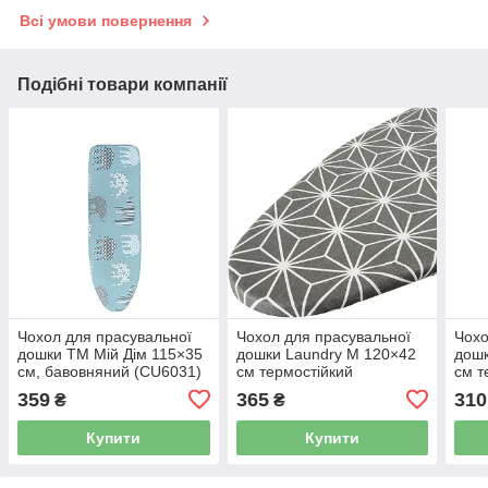
Всі умови повернення
Подібні товари компанії
Чохол для прасувальної
Чохол для прасувальної
Чохо
дошки ТМ Мій Дім 115×35
дошки Laundry M 120×42
дошк
см, бавовняний (CU6031)
см термостійкий
см т
металізований M42M-
мета
359
365
310
₴
₴
001U
Купити
Купити