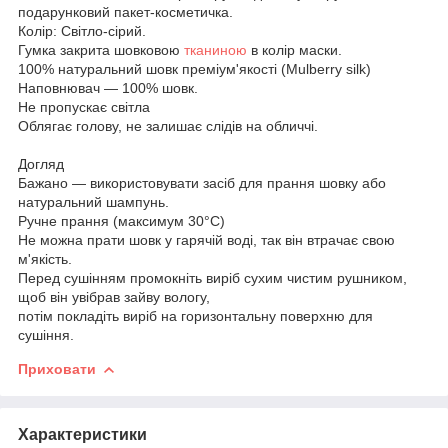
подарунковий пакет-косметичка.
Колір: Світло-сірий.
Гумка закрита шовковою
тканиною
в колір маски.
100% натуральний шовк преміум'якості (Mulberry silk)
Наповнювач — 100% шовк.
Не пропускає світла
Облягає голову, не залишає слідів на обличчі.
Догляд
Бажано — використовувати засіб для прання шовку або
натуральний шампунь.
Ручне прання (максимум 30°С)
Не можна прати шовк у гарячій воді, так він втрачає свою
м'якість.
Перед сушінням промокніть виріб сухим чистим рушником,
щоб він увібрав зайву вологу,
потім покладіть виріб на горизонтальну поверхню для
сушіння.
Приховати
Характеристики