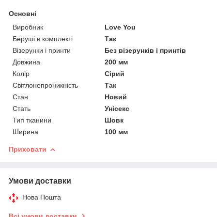
Основні
Виробник
Love You
Беруші в комплекті
Так
Візерунки і принти
Без візерунків і принтів
Довжина
200 мм
Колір
Сірий
Світлонепроникність
Так
Стан
Новий
Стать
Унісекс
Тип тканини
Шовк
Ширина
100 мм
Приховати
Умови доставки
Нова Пошта
Всі умови доставки