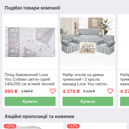
Подібні товари компанії
Плед бавовняний Love
Набір чохлів на диван
Набі
You Собаки світло-сірий
тримісний і 2 крісла
трим
140x200 см м’який теплий
жакард Love You світло-
жака
для дому та відпочинку
сірий (81104)
(811
890
4 270
4 2
₴
₴
1 068 ₴
5 124 ₴
(4144)
Купити
Купити
Акційні пропозиції та новинки
–17%
–17%