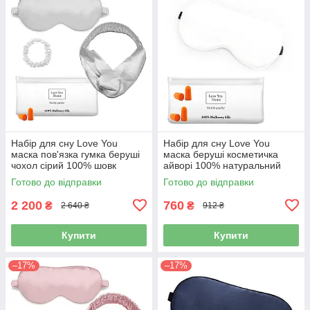
Набір для сну Love You
Набір для сну Love You
маска пов'язка гумка беруші
маска беруші косметичка
чохол сірий 100% шовк
айворі 100% натуральний
(5035)
шовк (5074)
Готово до відправки
Готово до відправки
2 200
760
₴
₴
2 640 ₴
912 ₴
Купити
Купити
–17%
–17%