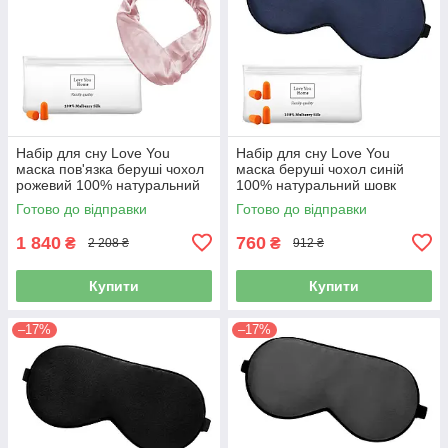
Набір для сну Love You
Набір для сну Love You
маска пов'язка беруші чохол
маска беруші чохол синій
рожевий 100% натуральний
100% натуральний шовк
шовк (5030)
(5025)
Готово до відправки
Готово до відправки
1 840
760
₴
₴
2 208 ₴
912 ₴
Купити
Купити
–17%
–17%