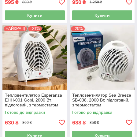
595
950
₴
₴
800 ₴
1 250 ₴
Купити
Купити
НАЙКРАЩ
–21%
–20%
Тепловентилятор Esperanza
Тепловентилятор Sea Breeze
EHH-001 Gobi, 2000 Вт,
SB-038, 2000 Вт, підлоговий,
підлоговий, з термостатом
з термостатом
Готово до відправки
Готово до відправки
630
688
₴
₴
800 ₴
858 ₴
Купити
Купити