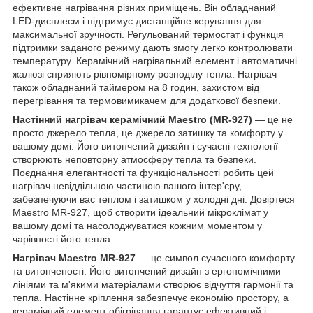
ефективне нагрівання різних приміщень. Він обладнаний
LED-дисплеєм і підтримує дистанційне керування для
максимальної зручності. Регульований термостат і функція
підтримки заданого режиму дають змогу легко контролювати
температуру. Керамічний нагрівальний елемент і автоматичні
жалюзі сприяють рівномірному розподілу тепла. Нагрівач
також обладнаний таймером на 8 годин, захистом від
перегрівання та термовимикачем для додаткової безпеки.
Настінний нагрівач керамічний Maestro (MR-927)
— це не
просто джерело тепла, це джерело затишку та комфорту у
вашому домі. Його витончений дизайн і сучасні технології
створюють неповторну атмосферу тепла та безпеки.
Поєднання елегантності та функціональності робить цей
нагрівач невіддільною частиною вашого інтер'єру,
забезпечуючи вас теплом і затишком у холодні дні. Довіртеся
Maestro MR-927, щоб створити ідеальний мікроклімат у
вашому домі та насолоджуватися кожним моментом у
чарівності його тепла.
Нагрівач Maestro MR-927
— це символ сучасного комфорту
та витонченості. Його витончений дизайн з ергономічними
лініями та м'якими матеріалами створює відчуття гармонії та
тепла. Настінне кріплення забезпечує економію простору, а
керамічний елемент обігрівання гарантує ефективний і