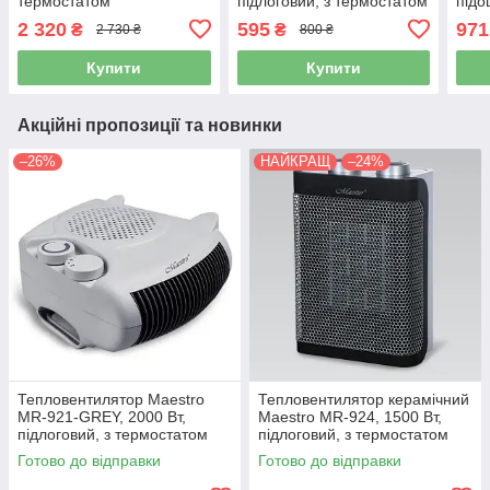
термостатом
підлоговий, з термостатом
підо
пода
2 320
595
971
₴
₴
2 730 ₴
800 ₴
Купити
Купити
Акційні пропозиції та новинки
–26%
НАЙКРАЩ
–24%
Тепловентилятор Maestro
Тепловентилятор керамічний
MR-921-GREY, 2000 Вт,
Maestro MR-924, 1500 Вт,
підлоговий, з термостатом
підлоговий, з термостатом
Готово до відправки
Готово до відправки