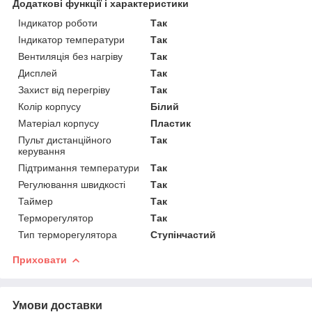
Додаткові функції і характеристики
Індикатор роботи
Так
Індикатор температури
Так
Вентиляція без нагріву
Так
Дисплей
Так
Захист від перегріву
Так
Колір корпусу
Білий
Матеріал корпусу
Пластик
Пульт дистанційного
Так
керування
Підтримання температури
Так
Регулювання швидкості
Так
Таймер
Так
Терморегулятор
Так
Тип терморегулятора
Ступінчастий
Приховати
Умови доставки