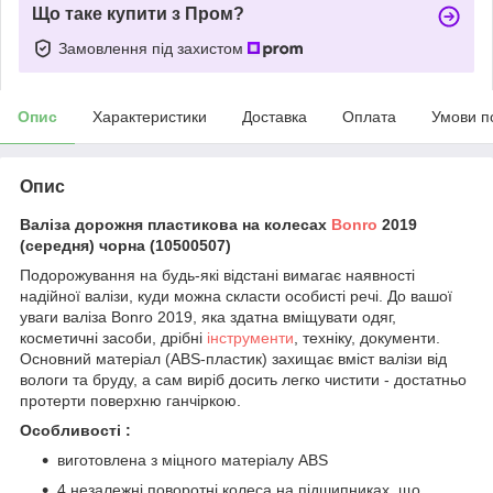
Що таке купити з Пром?
Замовлення під захистом
Опис
Характеристики
Доставка
Оплата
Умови п
Опис
Валіза дорожня пластикова на колесах
Bonro
2019
(середня) чорна (10500507)
Подорожування на будь-які відстані вимагає наявності
надійної валізи, куди можна скласти особисті речі. До вашої
уваги валіза Bonro 2019, яка здатна вміщувати одяг,
косметичні засоби, дрібні
інструменти
, техніку, документи.
Основний матеріал (ABS-пластик) захищає вміст валізи від
вологи та бруду, а сам виріб досить легко чистити - достатньо
протерти поверхню ганчіркою.
Особливості :
виготовлена з міцного матеріалу ABS
4 незалежні поворотні колеса на підшипниках, що