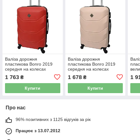
Валіза дорожня
Валіза дорожня
Валі
пластикова Bonro 2019
пластикова Bonro 2019
плас
середня на колесах
середня на колесах
вели
міцний корпус червона
міцний корпус бежева
корп
1 763
1 678
1 9
₴
₴
42401130
42401131
Купити
Купити
Про нас
96% позитивних з 1125 відгуків за рік
Працює з 13.07.2012