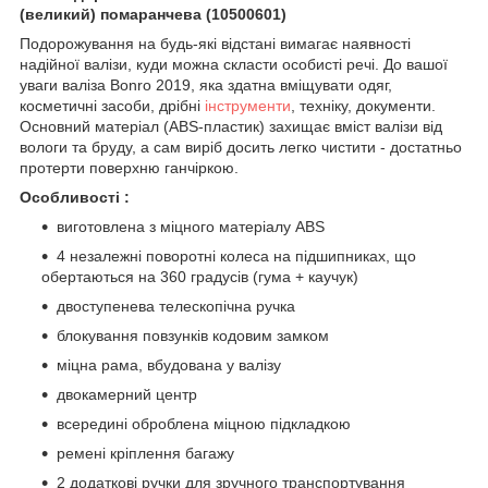
(великий) помаранчева (10500601)
Подорожування на будь-які відстані вимагає наявності
надійної валізи, куди можна скласти особисті речі. До вашої
уваги валіза Bonro 2019, яка здатна вміщувати одяг,
косметичні засоби, дрібні
інструменти
, техніку, документи.
Основний матеріал (ABS-пластик) захищає вміст валізи від
вологи та бруду, а сам виріб досить легко чистити - достатньо
протерти поверхню ганчіркою.
Особливості :
виготовлена з міцного матеріалу ABS
4 незалежні поворотні колеса на підшипниках, що
обертаються на 360 градусів (гума + каучук)
двоступенева телескопічна ручка
блокування повзунків кодовим замком
міцна рама, вбудована у валізу
двокамерний центр
всередині оброблена міцною підкладкою
ремені кріплення багажу
2 додаткові ручки для зручного транспортування