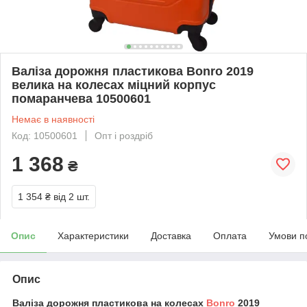
Валіза дорожня пластикова Bonro 2019
велика на колесах міцний корпус
помаранчева 10500601
Немає в наявності
Код: 10500601
Опт і роздріб
1 368
₴
1 354 ₴
від 2 шт.
Опис
Характеристики
Доставка
Оплата
Умови п
Опис
Валіза дорожня пластикова на колесах
Bonro
2019