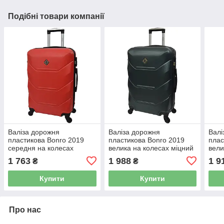
Подібні товари компанії
Валіза дорожня
Валіза дорожня
Валі
пластикова Bonro 2019
пластикова Bonro 2019
плас
середня на колесах
велика на колесах міцний
вели
міцний корпус червона
корпус смарагдова
корп
1 763
1 988
1 9
₴
₴
42401130
10500609
Купити
Купити
Про нас