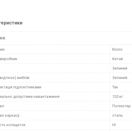
теристики
ВНІ
ник
Bonro
 виробник
Китай
Зелений
(відтінок) меблів
Зелений
ктація підлокітниками
Так
мально допустиме навантаження
120 кг
ал
Поліестер
ал каркасу
сталь
сть коліщаток
Ні