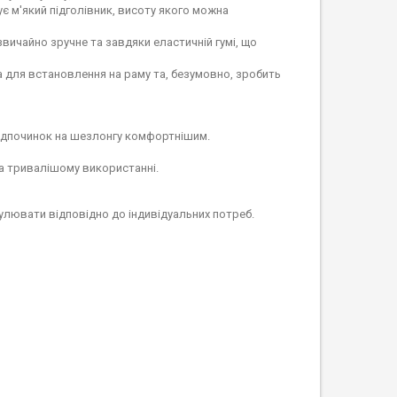
є м'який підголівник, висоту якого можна
звичайно зручне та завдяки еластичній гумі, що
а для встановлення на раму та, безумовно, зробить
відпочинок на шезлонгу комфортнішим.
на тривалішому використанні.
улювати відповідно до індивідуальних потреб.
м