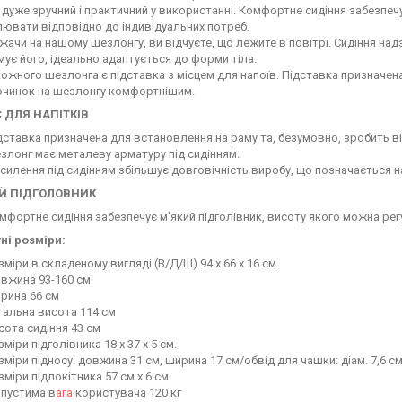
 дуже зручний і практичний у використанні. Комфортне сидіння забезпечу
лювати відповідно до індивідуальних потреб.
жачи на нашому шезлонгу, ви відчуєте, що лежите в повітрі. Сидіння над
мує його, ідеально адаптується до форми тіла.
кожного шезлонга є підставка з місцем для напоїв. Підставка призначен
очинок на шезлонгу комфортнішим.
 ДЛЯ НАПІТКІВ
дставка призначена для встановлення на раму та, безумовно, зробить 
злонг має металеву арматуру під сидінням.
силення під сидінням збільшує довговічність виробу, що позначається 
Й ПІДГОЛОВНИК
мфортне сидіння забезпечує м'який підголівник, висоту якого можна рег
ні розміри:
зміри в складеному вигляді (В/Д/Ш) 94 x 66 x 16 см.
вжина 93-160 см.
рина 66 см
гальна висота 114 см
сота сидіння 43 см
зміри підголівника 18 х 37 х 5 см.
зміри підносу: довжина 31 см, ширина 17 см/обвід для чашки: діам. 7,6 с
зміри підлокітника 57 см х 6 см
пустима в
ага
користувача 120 кг