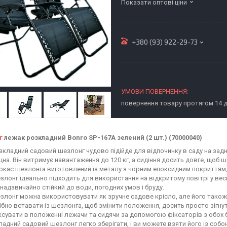
Показати оптові ціни
+380 (93) 922-29-73
повернення товару протягом 14 
г
лежак розкладний Bonro SP-167A зелений (2 шт.) (70000040)
зкладний садовий шезлонг чудово підійде для відпочинку в саду на задн
іцна. Він витримує навантаження до 120 кг, а сидіння досить довге, щоб 
ркас шезлонга виготовлений із металу з чорним епоксидним покриттям, 
злонг ідеально підходить для використання на відкритому повітрі у вес
 надзвичайно стійкий до води, погодних умов і бруду.
злонг можна використовувати як зручне садове крісло, але його тако
ібно вставати із шезлонга, щоб змінити положення, досить просто зігну
ксувати в положенні лежачи та сидячи за допомогою фіксаторів з обох б
ладний садовий шезлонг легко зберігати, і ви можете взяти його із собою 