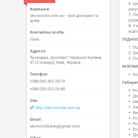
Це
регу
Ле
skovoroda.com.ua – все для кухні та
утри
дому
У 
відп
ПІДНОС
Лілія
Пі
Ше
Троєщина, проспект Червоної Калини,
По
47 (2 поверх), Київ, Україна
М'ЯГКИ
Ко
+380 (93) 922-29-73
Габарит
+380 (50) 013-25-85
Ро
До
Ши
За
http://skovoroda.com.ua
Ви
Ро
Ро
skovoroda.kiev@gmail.com
Ро
До