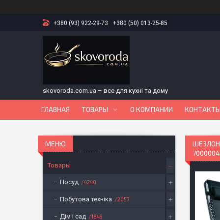
+380 (93) 922-29-73
+380 (50) 013-25-85
skovoroda.com.ua – все для кухні та дому
ГЛАВНАЯ
ТОВАРЫ
О КОМПАНИИ
КОНТАКТ
ШЕЗЛОНГ
7000004
Товары
Посуд
4240
Побутова техніка
2057
Дім і сад
1843