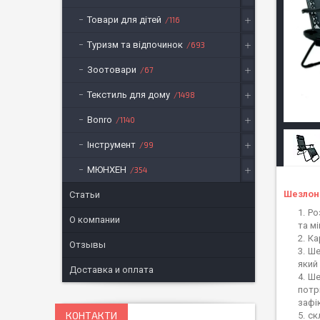
Товари для дітей
116
Туризм та відпочинок
693
Зоотовари
67
Текстиль для дому
1498
Bonro
1140
Інструмент
99
МЮНХЕН
354
Шезлон
Статьи
Ро
О компании
та м
Ка
Отзывы
Ше
який
Доставка и оплата
Ше
потр
зафі
КОНТАКТИ
ск