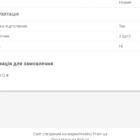
Новий
ЛЕКТАЦІЯ
а-підголівник
Так
ітник
2 (шт)
к
Ні
мація для замовлення
312 ₴
Сайт створений на маркетплейсі
Prom.ua
Продавець на Bigl.ua