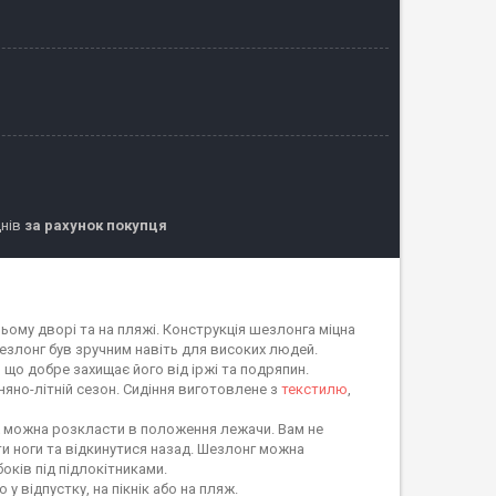
днів
за рахунок покупця
ьому дворі та на пляжі. Конструкція шезлонга міцна
шезлонг був зручним навіть для високих людей.
що добре захищає його від іржі та подряпин.
няно-літній сезон. Сидіння виготовлене з
текстилю
,
ж можна розкласти в положення лежачи. Вам не
ти ноги та відкинутися назад. Шезлонг можна
оків під підлокітниками.
у відпустку, на пікнік або на пляж.