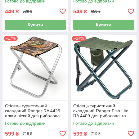
Готово до відправки
Готово до відправки
449
549
₴
₴
539 ₴
659 ₴
Купити
Купити
–17%
–17%
Стілець туристичний
Стілець туристичний
складаний Ranger RA 4425
складаний Ranger Fish Lite
алюмінієвий для риболовлі
RA 4409 для риболовлі та
та пікніка
пікніка
Готово до відправки
Готово до відправки
599
599
₴
₴
719 ₴
719 ₴