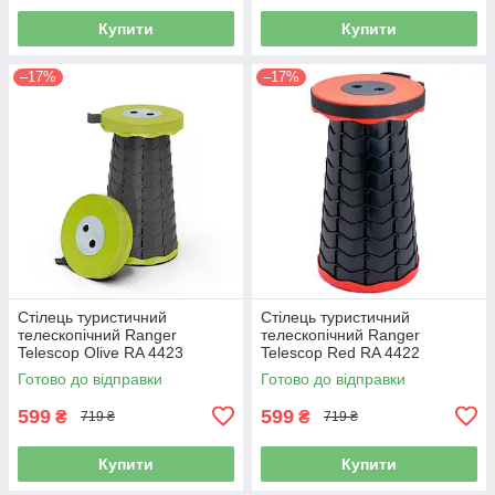
Купити
Купити
–17%
–17%
Стілець туристичний
Стілець туристичний
телескопічний Ranger
телескопічний Ranger
Telescop Olive RA 4423
Telescop Red RA 4422
складаний
складаний
Готово до відправки
Готово до відправки
599
599
₴
₴
719 ₴
719 ₴
Купити
Купити