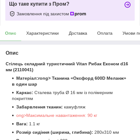
Що таке купити з Пром?
Замовлення під захистом
Опис
Характеристики
Доставка
Оплата
Умови п
Опис
Стілець складний туристичний Vitan Рибак Економ d16
мм (2110041)
Матеріал:rong> Тканина «Оксфорд 600D Меланж»
в один шар
Каркас:
Сталева труба Ø 16 мм із полімерним
покриттям
Забарвлення тканин:
камуфляж
ong>Максимальне навантаження: 90 кг
Вага:
1.1 кг
Розмір сидіння (ширина, глибина):
280х310 мм