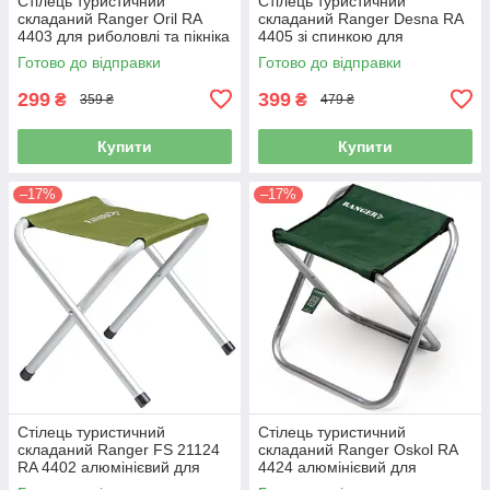
Стілець туристичний
Стілець туристичний
складаний Ranger Oril RA
складаний Ranger Desna RA
4403 для риболовлі та пікніка
4405 зі спинкою для
риболовлі та кемпінгу
Готово до відправки
Готово до відправки
299
399
₴
₴
359 ₴
479 ₴
Купити
Купити
–17%
–17%
Стілець туристичний
Стілець туристичний
складаний Ranger FS 21124
складаний Ranger Oskol RA
RA 4402 алюмінієвий для
4424 алюмінієвий для
риболовлі та пікніка
риболовлі та пікніка