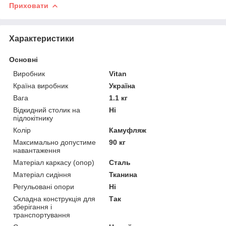
Приховати
Характеристики
Основні
Виробник
Vitan
Країна виробник
Україна
Вага
1.1 кг
Відкидний столик на
Ні
підлокітнику
Колір
Камуфляж
Максимально допустиме
90 кг
навантаження
Матеріал каркасу (опор)
Сталь
Матеріал сидіння
Тканина
Регульовані опори
Ні
Складна конструкція для
Так
зберігання і
транспортування