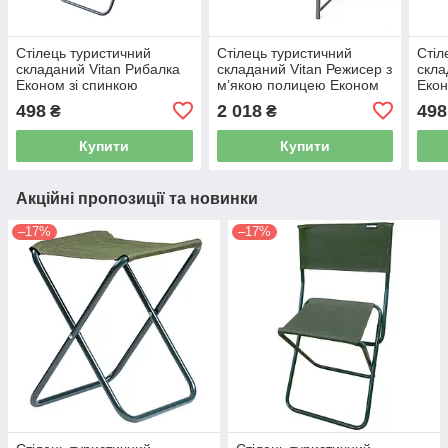
Стілець туристичний
Стілець туристичний
Стіл
складаний Vitan Рибалка
складаний Vitan Режисер з
скла
Економ зі спинкою
м’якою полицею Економ
Екон
2110043 для риболовлі,
2010067 для риболовлі,
для 
498
2 018
498
₴
₴
походів та пікніка
походів та пікніка
пікні
Купити
Купити
Акційні пропозиції та новинки
–17%
–17%