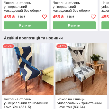
Чохол на стілець
Чохол на стілець
Чохо
універсальний
універсальний
унів
жакардовий без оборки
жакардовий без оборки
жака
Love You кремовий
Love You світло-сірий
кака
455
455
455
₴
₴
546 ₴
546 ₴
(83123)
(83124)
Купити
Купити
Акційні пропозиції та новинки
–17%
–17%
Чохол на стілець
Чохол на стілець
універсальний трикотажний
універсальний трикотажний
Love You (83115)
Love You (83164)