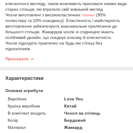
елегантного вигляду, також можливість приховати наявні вади
старих стільців, які втратили свій зовнішній вигляд.
Чохли виготовлені з високоеластичних
тканин
(90%
поліестеру та 10% спандексу). Еластичність і майстерність
виготовлення забезпечують максимальне прилягання до
більшості стільців. Жакардові чохли зі спідницею мають
особливий дизайн, що поєднує класику й елегантність.
Чохли підходять практично на будь-які стільці без
підлокітників.
Приховати
Характеристики
Основні атрибути
Виробник
Love You
Країна виробник
Китай
В комплект входить
Чохол на стілець
Колір
Бордовий
Матеріал
Жаккард