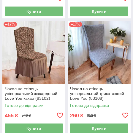
Купити
Купити
–17%
–17%
Чохол на стілець
Чохол на стілець
універсальний жакардовий
універсальний трикотажний
Love You какао (83102)
Love You (83108)
Готово до відправки
Готово до відправки
455
260
₴
₴
546 ₴
312 ₴
Купити
Купити