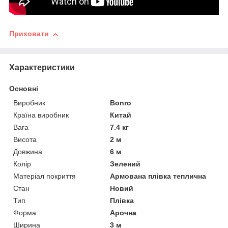
Приховати
Характеристики
Основні
Виробник
Bonro
Країна виробник
Китай
Вага
7.4 кг
Висота
2 м
Довжина
6 м
Колір
Зелений
Матеріал покриття
Армована плівка теплична
Стан
Новий
Тип
Плівка
Форма
Арочна
Ширина
3 м