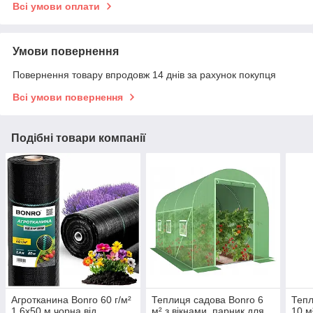
Всі умови оплати
Умови повернення
Повернення товару впродовж 14 днів за рахунок покупця
Всі умови повернення
Подібні товари компанії
Агротканина Bonro 60 г/м²
Теплиця садова Bonro 6
Тепл
1,6х50 м чорна від
м² з вікнами, парник для
10 м