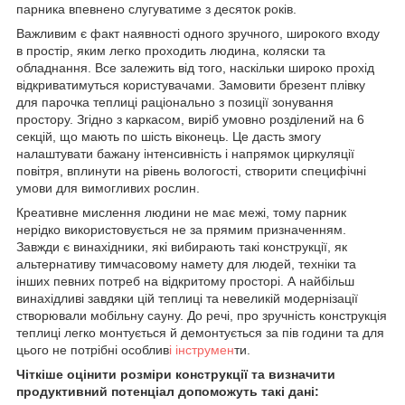
парника впевнено слугуватиме з десяток років.
Важливим є факт наявності одного зручного, широкого входу
в простір, яким легко проходить людина, коляски та
обладнання. Все залежить від того, наскільки широко прохід
відкриватимуться користувачами. Замовити брезент плівку
для парочка теплиці раціонально з позиції зонування
простору. Згідно з каркасом, виріб умовно розділений на 6
секцій, що мають по шість віконець. Це дасть змогу
налаштувати бажану інтенсивність і напрямок циркуляції
повітря, вплинути на рівень вологості, створити специфічні
умови для вимогливих рослин.
Креативне мислення людини не має межі, тому парник
нерідко використовується не за прямим призначенням.
Завжди є винахідники, які вибирають такі конструкції, як
альтернативу тимчасовому намету для людей, техніки та
інших певних потреб на відкритому просторі. А найбільш
винахідливі завдяки цій теплиці та невеликій модернізації
створювали мобільну сауну. До речі, про зручність конструкція
теплиці легко монтується й демонтується за пів години та для
цього не потрібні особлив
і інструмен
ти.
Чіткіше оцінити розміри конструкції та визначити
продуктивний потенціал допоможуть такі дані: