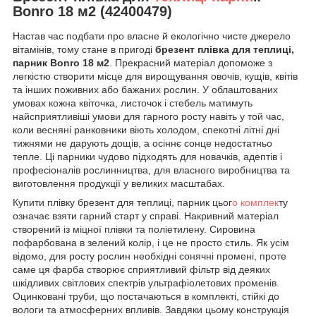
Bonro 18 м2 (42400479)
Настав час подбати про власне й екологічно чисте джерело
вітамінів, тому стане в пригоді
брезент плівка для теплиці,
парник Bonro 18 м2
. Прекрасний матеріал допоможе з
легкістю створити місце для вирощування овочів, кущів, квітів
та інших поживних або бажаних рослин. У облаштованих
умовах кожна квіточка, листочок і стебель матимуть
найсприятливіші умови для гарного росту навіть у той час,
коли весняні ранковники віють холодом, спекотні літні дні
тижнями не дарують дощів, а осіннє сонце недостатньо
тепле. Ці парники чудово підходять для новачків, адептів і
професіоналів рослинництва, для власного виробництва та
виготовлення продукції у великих масштабах.
Купити плівку брезент для теплиці, парник цьог
о комплек
ту
означає взяти гарний старт у справі. Накривний матеріал
створений із міцної плівки та поліетилену. Сировина
пофарбована в зелений колір, і це не просто стиль. Як усім
відомо, для росту рослин необхідні сонячні промені, проте
саме ця фарба створює сприятливий фільтр від деяких
шкідливих світлових спектрів ультрафіолетових променів.
Оцинковані труби, що постачаються в комплекті, стійкі до
вологи та атмосферних впливів. Завдяки цьому конструкція