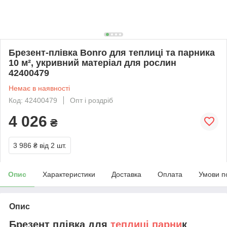
Брезент-плівка Bonro для теплиці та парника
10 м², укривний матеріал для рослин
42400479
Немає в наявності
Код: 42400479
Опт і роздріб
4 026
₴
3 986 ₴
від 2 шт.
Опис
Характеристики
Доставка
Оплата
Умови п
Опис
Брезент плівка для
теплиці парни
к