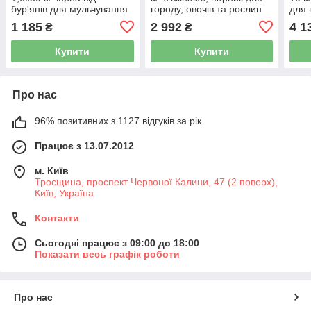
бур'янів для мульчування
городу, овочів та рослин
для 
грядок 42401161
42400475
росл
1 185
2 992
4 1
₴
₴
Купити
Купити
Про нас
96% позитивних з 1127 відгуків за рік
Працює з 13.07.2012
м. Київ
Троєщина, проспект Червоної Калини, 47 (2 поверх),
Київ, Україна
Контакти
Сьогодні працює з 09:00 до 18:00
Показати весь графік роботи
Про нас