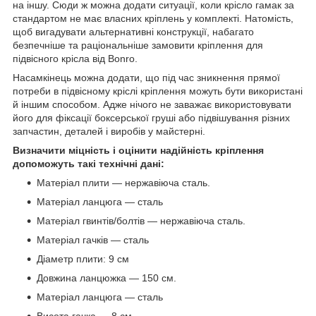
на іншу. Сюди ж можна додати ситуації, коли крісло гамак за
стандартом не має власних кріплень у комплекті. Натомість,
щоб вигадувати альтернативні конструкції, набагато
безпечніше та раціональніше замовити кріплення для
підвісного крісла від Bonro.
Насамкінець можна додати, що під час зникнення прямої
потреби в підвісному кріслі кріплення можуть бути використані
й іншим способом. Адже нічого не заважає використовувати
його для фіксації боксерської груші або підвішування різних
запчастин, деталей і виробів у майстерні.
Визначити міцність і оцінити надійність кріплення
допоможуть такі технічні дані:
Матеріал плити — нержавіюча сталь.
Матеріал ланцюга — сталь
Матеріал гвинтів/болтів — нержавіюча сталь.
Матеріал гачків — сталь
Діаметр плити: 9 см
Довжина ланцюжка — 150 см.
Матеріал ланцюга — сталь
Висота гачка — 8 см