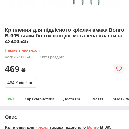
Кріплення для підвісного крісла-гамака Bonro
B-095 гачки болти ланцюг металева пластина
42400545
Немає в наявності
Код: 42400545
Опт і роздріб
469
₴
464 ₴
від 2 шт.
Опис
Характеристики
Доставка
Оплата
Умови п
Опис
Кріплення для
крісла
-гамака підвісного
Bonro
B-095