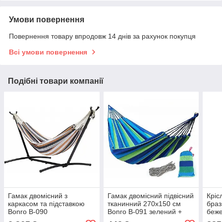
Умови повернення
Повернення товару впродовж 14 днів за рахунок покупця
Всі умови повернення
Подібні товари компанії
Гамак двомісний з
Гамак двомісний підвісний
Кріс
каркасом та підставкою
тканинний 270x150 см
браз
Bonro B-090
Bonro B-091 зелений +
беже
різнокольоровий + сумка
чохол 42400537
424