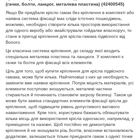
(гачки, болти, ланцюг, металева пластина) (42400545)
Якщо Ви придбали крісло гамак без кріплення в комплекті або
наявна система фіксації має сліди істотних пошкоджень,
можливо, необхідно створити кілька просторів використання
для одного виробу або змайстрували гойдалки власноруч, то
стане в пригоді кріплення для крісла-гамака підвісного від
Bonoro.
Це класична система кріплення, до складу якої входить
спеціальна металева пластина та ланцюги. У комплекті є
гачки та болти для фіксації всіх елементів.
Ціль для того, щоб купити кріплення для крісла підвісного
гамака, може бути кілька. Найтиповіші з них це необхідність
замінити вже наявне кріплення. Попри міцність матеріалів, усі
елементи поступово зношуються, металеві частини
стираються й починають становити загрозу безпеці. Також це
може бути заміна стандартних елементів фіксації крісла до
кріплення, щоб підвищити рівень допустимого вагового
навантаження. Крім того, користувачі бажають облаштувати
кілька місць для використання крісла одночасно, наприклад, у
приміщенні та назовні. Щоб постійно не демонтувати
кріплення й не зношувати різь болтів, власники встановлюють
додаткове, залишається тільки приєднати гамак з однієї точки