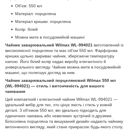
Об'єм: 550 мл
Матеріал: порцеляна
Матеріал кришки: порцеляна
Колір: білий
Можна мити в посудомийній машині
Чайник заварювальний Wilmax WL-994021
виготовлений із
високоякісної порцеляни та має об'єм 550 мл. Фарфорова
кришка щільно закриває чайник, зберігаючи температуру
напою. Його білий колір надає виробу елегантного й
універсального вигляду. Чайник можна мити в посудомийній
машині, що полегшує догляд за ним.
Чайник заварювальний порцеляновий Wilmax 550 мл
(WL-994021) — стиль і витонченість для вашого
чаювання
Цей компактний і елегантний чайник Wilmax WL-994021 —
ідеальний вибір для тих, хто цінує якість і стиль у кожній
деталі. З об'ємом 550 мл, він ідеально підходить для
одиничних чаювань або невеликих зустрічей із друзями.
Білосніжна порцеляна та вишуканий дизайн надають чайнику
витонченого вигляду, який стане прикрасою будь-якого столу.