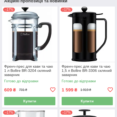
Акційні пропозиції та новинки
–17%
–17%
Френч-прес для кави та чаю
Френч-прес для кави та чаю
1 л Bollire BR-3204 скляний
1,5 л Bollire BR-3306 скляний
заварник
заварник
Готово до відправки
Готово до відправки
609
1 599
₴
₴
731 ₴
1 919 ₴
Купити
Купити
–17%
–17%