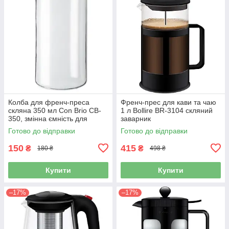
Колба для френч-преса
Френч-прес для кави та чаю
скляна 350 мл Con Brio CB-
1 л Bollire BR-3104 скляний
350, змінна ємність для
заварник
заварника
Готово до відправки
Готово до відправки
150
415
₴
₴
180 ₴
498 ₴
Купити
Купити
–17%
–17%