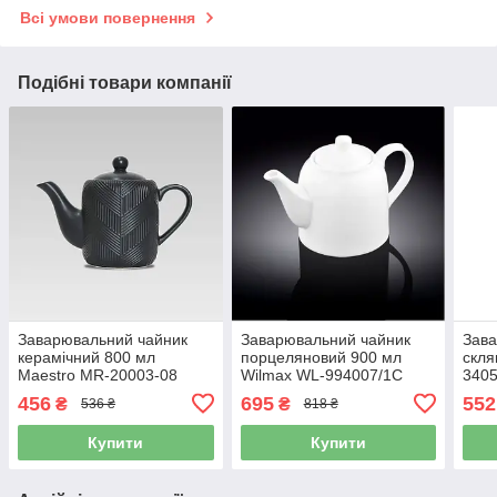
Всі умови повернення
Подібні товари компанії
Заварювальний чайник
Заварювальний чайник
Зава
керамічний 800 мл
порцеляновий 900 мл
скля
Maestro MR-20003-08
Wilmax WL-994007/1C
3405
Geometry Black заварник
заварник для чаю та трав
трав
456
695
552
₴
₴
536 ₴
818 ₴
для чаю та трав
Купити
Купити