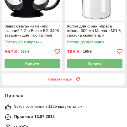
Заварювальний чайник
Колба для френч-преса
скляний 1.2 л Bollire BR-3405
скляна 600 мл Maestro MR-6,
заварник для чаю та трав
запасна ємність для
заварника
Готово до відправки
Готово до відправки
552
165
₴
₴
662 ₴
195 ₴
Купити
Купити
Показати ще
Про нас
96% позитивних з 1125 відгуків за рік
Працює з 13.07.2012
м. Київ