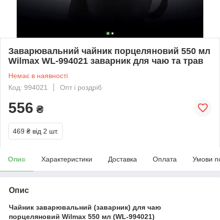
Заварювальний чайник порцеляновий 550 мл
Wilmax WL-994021 заварник для чаю та трав
Немає в наявності
Код: 994021
Опт і роздріб
556
₴
469 ₴
від 2 шт.
Опис
Характеристики
Доставка
Оплата
Умови п
Опис
Чайник заварювальний (заварник) для чаю
порцеляновий Wilmax 550 мл (WL-994021)