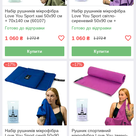
Набір рушників мікрофібра
Набір рушників мікрофібра
Love You Sport хакі 50х90 см
Love You Sport світло-
+ 70х140 см (60107)
сиреневий 50х90 см +
70х140 см (60112)
Готово до відправки
Готово до відправки
1 060
1 060
₴
₴
1 272 ₴
1 272 ₴
Купити
Купити
–17%
–17%
Набір рушників мікрофібра
Рушник спортивний
Love You Sport синій 50х90
мікрофібра Love You темно-