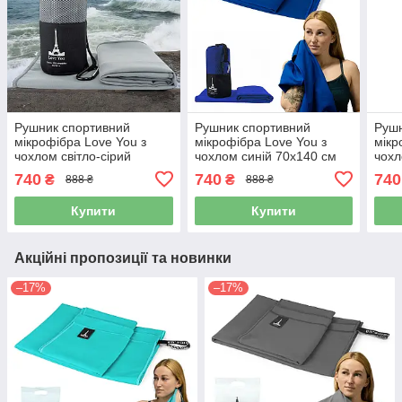
Рушник спортивний
Рушник спортивний
Рушн
мікрофібра Love You з
мікрофібра Love You з
мікр
чохлом світло-сірий
чохлом синій 70х140 см
чохл
70х140 см (60170)
(60164)
см (
740
740
740
₴
₴
888 ₴
888 ₴
Купити
Купити
Акційні пропозиції та новинки
–17%
–17%