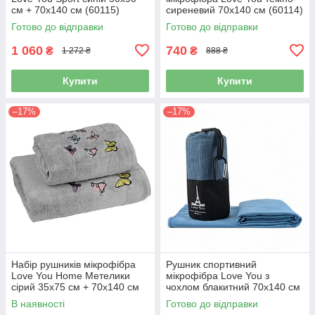
см + 70х140 см (60115)
сиреневий 70х140 см (60114)
Готово до відправки
Готово до відправки
1 060
740
₴
₴
1 272 ₴
888 ₴
Купити
Купити
–17%
–17%
Набір рушників мікрофібра
Рушник спортивний
Love You Home Метелики
мікрофібра Love You з
сірий 35х75 см + 70х140 см
чохлом блакитний 70х140 см
(60154)
(60142)
В наявності
Готово до відправки