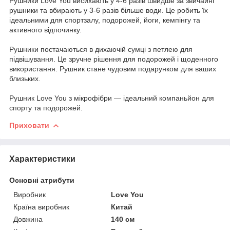
Рушники Love You висихають у 4-6 разів швидше за звичайні
рушники та вбирають у 3-6 разів більше води. Це робить їх
ідеальними для спортзалу, подорожей, йоги, кемпінгу та
активного відпочинку.
Рушники постачаються в дихаючій сумці з петлею для
підвішування. Це зручне рішення для подорожей і щоденного
використання. Рушник стане чудовим подарунком для ваших
близьких.
Рушник Love You з мікрофібри — ідеальний компаньйон для
спорту та подорожей.
Приховати
Характеристики
Основні атрибути
Виробник
Love You
Країна виробник
Китай
Довжина
140 см