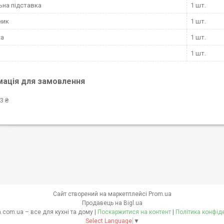
ьна підставка
1 шт.
ник
1 шт.
ка
1 шт.
1 шт.
мація для замовлення
3 ₴
Сайт створений на маркетплейсі
Prom.ua
Продавець на Bigl.ua
skovoroda.com.ua – все для кухні та дому |
Поскаржитися на контент
|
Політика конфід
Select Language
▼