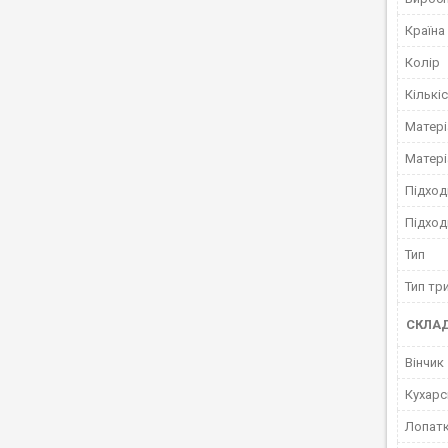
Країна
Колір
Кількі
Матері
Матері
Підход
Підход
Тип
Тип тр
СКЛА
Вінчик
Кухарс
Лопатк