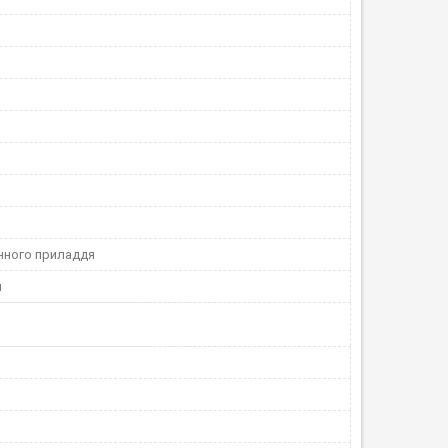
онного приладдя
й