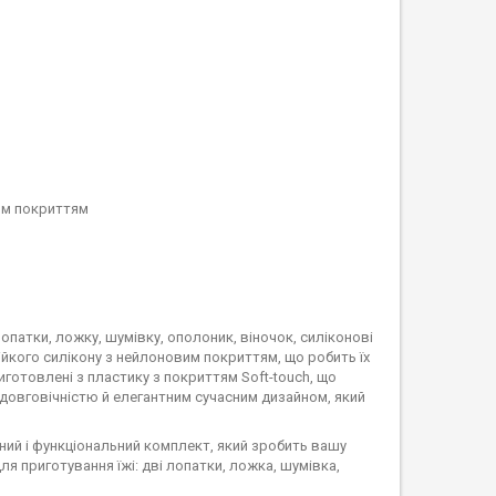
вим покриттям
лопатки, ложку, шумівку, ополоник, віночок, силіконові
тійкого силікону з нейлоновим покриттям, що робить їх
готовлені з пластику з покриттям Soft-touch, що
 довговічністю й елегантним сучасним дизайном, який
ний і функціональний комплект, який зробить вашу
я приготування їжі: дві лопатки, ложка, шумівка,