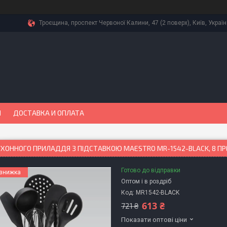
Троєщина, проспект Червоної Калини, 47 (2 поверх), Київ, Украї
Ы
ДОСТАВКА И ОПЛАТА
УХОННОГО ПРИЛАДДЯ З ПІДСТАВКОЮ MAESTRO MR-1542-BLACK, 8 ПР
Готово до відправки
Оптом і в роздріб
Код:
MR1542-BLACK
613 ₴
721 ₴
Показати оптові ціни