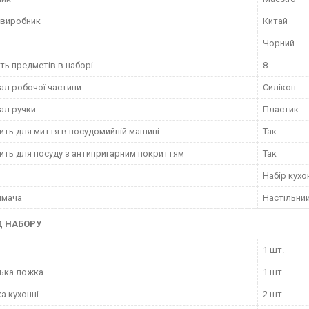
 виробник
Китай
Чорний
сть предметів в наборі
8
ал робочої частини
Силікон
ал ручки
Пластик
ить для миття в посудомийній машині
Так
ить для посуду з антипригарним покриттям
Так
Набір кух
имача
Настільни
Д НАБОРУ
1 шт.
ька ложка
1 шт.
а кухонні
2 шт.