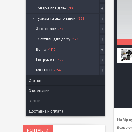
Товари для дітей
116
Туризм та відпочинок
693
Зоотовари
67
Текстиль для дому
1498
Bonro
1140
Інструмент
99
МЮНХЕН
354
Статьи
О компании
Отзывы
Доставка и оплата
Набір к
Комплек
КОНТАКТИ