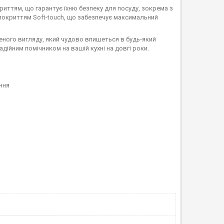
риттям, що гарантує їхню безпеку для посуду, зокрема з
 покриттям Soft-touch, що забезпечує максимальний
еного вигляду, який чудово впишеться в будь-який
надійним помічником на вашій кухні на довгі роки.
ння