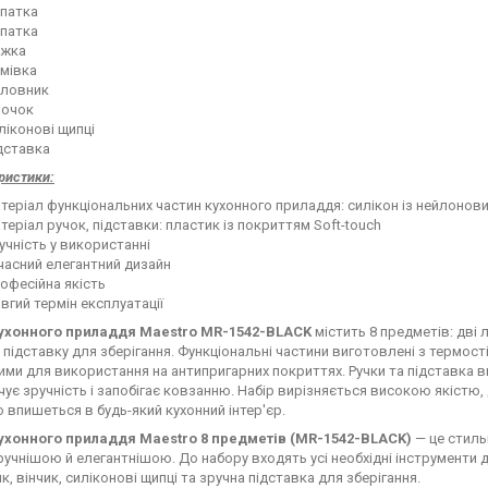
патка
патка
жка
мівка
ловник
ночок
ліконові щипці
дставка
ристики:
теріал функціональних частин кухонного приладдя: силікон із нейлоно
теріал ручок, підставки: пластик із покриттям Soft-touch
учність у використанні
часний елегантний дизайн
офесійна якість
вгий термін експлуатації
кухонного приладдя Maestro MR-1542-BLACK
містить 8 предметів: дві 
а підставку для зберігання. Функціональні частини виготовлені з термос
ими для використання на антипригарних покриттях. Ручки та підставка ви
чує зручність і запобігає ковзанню. Набір вирізняється високою якістю,
о впишеться в будь-який кухонний інтер'єр.
ухонного приладдя Maestro 8 предметів (MR-1542-BLACK)
— це стиль
ручнішою й елегантнішою. До набору входять усі необхідні інструменти дл
, вінчик, силіконові щипці та зручна підставка для зберігання.