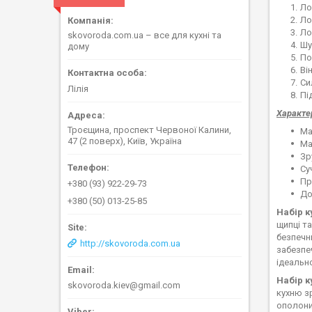
Ло
Ло
Ло
skovoroda.com.ua – все для кухні та
Шу
дому
По
Ві
Си
Лілія
Пі
Характе
Троєщина, проспект Червоної Калини,
Ма
47 (2 поверх), Київ, Україна
Ма
Зр
Су
Пр
+380 (93) 922-29-73
До
+380 (50) 013-25-85
Набір 
щипці т
безпечн
http://skovoroda.com.ua
забезпе
ідеальн
Набір к
skovoroda.kiev@gmail.com
кухню з
ополоник