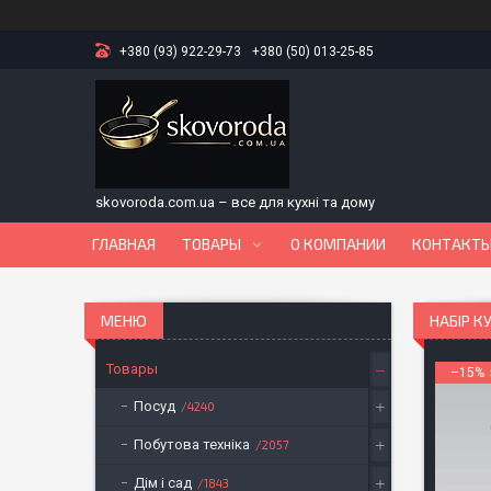
+380 (93) 922-29-73
+380 (50) 013-25-85
skovoroda.com.ua – все для кухні та дому
ГЛАВНАЯ
ТОВАРЫ
О КОМПАНИИ
КОНТАКТ
НАБІР К
Товары
–15%
Посуд
4240
Побутова техніка
2057
Дім і сад
1843