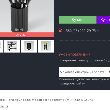
Купити
Купит
+380 (93) 922-29-73
25 днів
повернення товару протягом 14 
У компанії підключені електронні
покидаючи сайту.
ухонного приладдя Maestro 8 предметів (MR-1542-BLACK)
тація