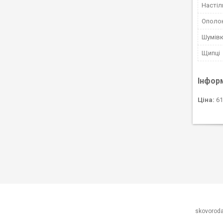
Настіл
Ополо
Шумів
Щипці
Інфор
Ціна:
61