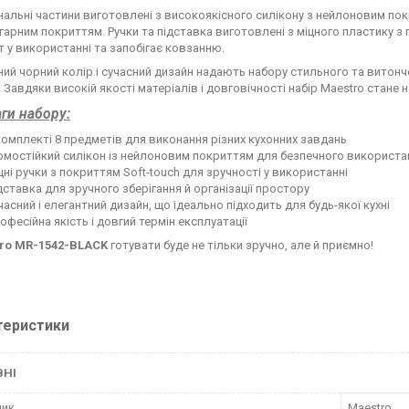
нальні частини виготовлені з високоякісного силікону з нейлоновим пок
гарним покриттям. Ручки та підставка виготовлені з міцного пластику з
 у використанні та запобігає ковзанню.
ний чорний колір і сучасний дизайн надають набору стильного та витонч
. Завдяки високій якості матеріалів і довговічності набір Maestro стане 
ги набору:
комплекті 8 предметів для виконання різних кухонних завдань
рмостійкий силікон із нейлоновим покриттям для безпечного використа
цні ручки з покриттям Soft-touch для зручності у використанні
дставка для зручного зберігання й організації простору
часний і елегантний дизайн, що ідеально підходить для будь-якої кухні
офесійна якість і довгий термін експлуатації
ro MR-1542-BLACK
готувати буде не тільки зручно, але й приємно!
теристики
ВНІ
ник
Maestro