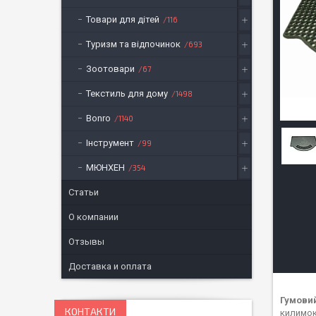
Товари для дітей
116
Туризм та відпочинок
693
Зоотовари
67
Текстиль для дому
1498
Bonro
1140
Інструмент
99
МЮНХЕН
354
Статьи
О компании
Отзывы
Доставка и оплата
Гумовий
КОНТАКТИ
килимок,