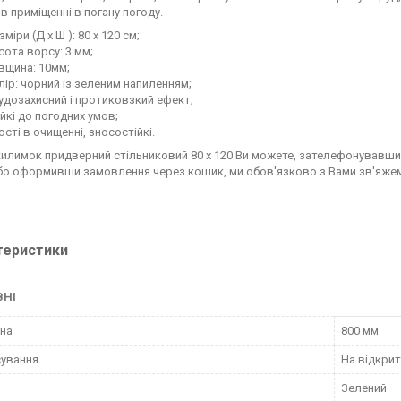
в приміщенні в погану погоду.
зміри (Д х Ш ): 80 х 120 см;
сота ворсу: 3 мм;
вщина: 10мм;
лір: чорний із зеленим напиленням;
удозахисний і протиковзкий ефект;
ійкі до погодних умов;
ості в очищенні, зносостійкі.
килимок придверний стільниковий 80 х 120 Ви можете, зателефонувавш
або оформивши замовлення через кошик, ми обов'язково з Вами зв'яже
теристики
ВНІ
на
800 мм
ування
На відкрит
Зелений