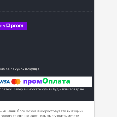
и з
днів
за рахунок покупця
 платежі. Тепер ви можете купити будь-який товар не
риміщення. Його можна використовувати як вхідний
 вологу та сніг, що дасть вам змогу підтримувати