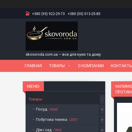
+380 (93) 922-29-73
+380 (50) 013-25-85
skovoroda.com.ua – все для кухні та дому
ГЛАВНАЯ
ТОВАРЫ
О КОМПАНИИ
КОНТАКТ
КИЛИМО
ПРОТИК
Товары
Посуд
4240
Побутова техніка
2057
Дім і сад
1843