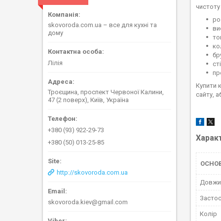
чистоту 
ро
skovoroda.com.ua – все для кухні та
ви
дому
то
ко
бр
Лілія
ст
пр
Купити 
Троєщина, проспект Червоної Калини,
сайту, 
47 (2 поверх), Київ, Україна
+380 (93) 922-29-73
Харак
+380 (50) 013-25-85
ОСНО
http://skovoroda.com.ua
Довжи
Застос
skovoroda.kiev@gmail.com
Колір