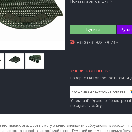
Показати оптові ціни
Купити
Купит
+380 (93) 922-29-73
повернення товару протягом 14 
У компанії підключені електронні
покидаючи сайту.
 килимок сота,
дасть змогу значно зменшити забруднення всередині п
 а також на терасі, в гаражі, майстерні. Гумовий килимок затримує бруд,