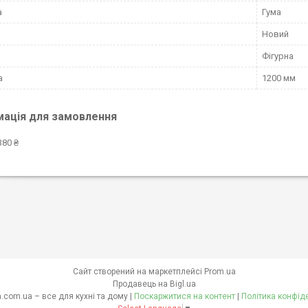
а
Гума
Новий
Фігурна
а
1200 мм
мація для замовлення
380 ₴
Сайт створений на маркетплейсі
Prom.ua
Продавець на Bigl.ua
skovoroda.com.ua – все для кухні та дому |
Поскаржитися на контент
|
Політика конфід