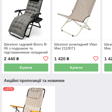
Шезлонг садовий Bonro B-
Шезлонг розкладний Vitan
Шезл
06 з подушкою та
Міні 2110071
Міні
підстаканником складаний
сірий (42401195)
2 440
1 420
1 4
₴
₴
Купити
Купити
Акційні пропозиції та новинки
–17%