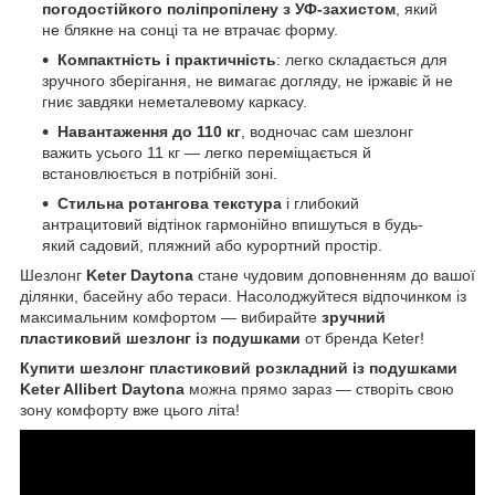
погодостійкого поліпропілену з УФ-захистом
, який
не блякне на сонці та не втрачає форму.
Компактність і практичність
: легко складається для
зручного зберігання, не вимагає догляду, не іржавіє й не
гниє завдяки неметалевому каркасу.
Навантаження до 110 кг
, водночас сам шезлонг
важить усього 11 кг — легко переміщається й
встановлюється в потрібній зоні.
Стильна ротангова текстура
і глибокий
антрацитовий відтінок гармонійно впишуться в будь-
який садовий, пляжний або курортний простір.
Шезлонг
Keter Daytona
стане чудовим доповненням до вашої
ділянки, басейну або тераси. Насолоджуйтеся відпочинком із
максимальним комфортом — вибирайте
зручний
пластиковий шезлонг із подушками
от бренда Keter!
Купити шезлонг пластиковий розкладний із подушками
Keter Allibert Daytona
можна прямо зараз — створіть свою
зону комфорту вже цього літа!