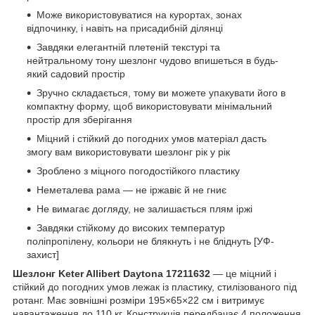
Може використовуватися на курортах, зонах
відпочинку, і навіть на присадибній ділянці
Завдяки елегантній плетеній текстурі та
нейтральному тону шезлонг чудово впишеться в будь-
який садовий простір
Зручно складається, тому ви можете упакувати його в
компактну форму, щоб використовувати мінімальний
простір для зберігання
Міцний і стійкий до погодних умов матеріал дасть
змогу вам використовувати шезлонг рік у рік
Зроблено з міцного погодостійкого пластику
Неметалева рама — не іржавіє й не гниє
Не вимагає догляду, не залишається плям іржі
Завдяки стійкому до високих температур
поліпропілену, кольори не блякнуть і не бліднуть [УФ-
захист]
Шезлонг Keter Allibert Daytona 17211632
— це міцний і
стійкий до погодних умов лежак із пластику, стилізованого під
ротанг. Має зовнішні розміри 195×65×22 см і витримує
навантаження до 110 кг. Конструкція передбачає 4 положення