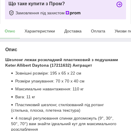
Що таке купити з Пром?
Замовлення під захистом
Опис
Характеристики
Доставка
Оплата
Умови п
Опис
Шезлонг лежак розкладний пластиковий з подушками
Keter Allibert Daytona (17211632) Антрацит
Зовнішні розміри: 195 х 65 х 22 см
Розміри упакування: 70 х 70 х 40 см
Максимальне навантаження: 110 кг
Вага: 11 кг
Пластиковий шезлонг, стилізований під ротанг
(стильна, плоска, плетена текстура)
4 позиції регулювання спинки допоможуть (9°, 30°,
50°, 70°) вам знайти ідеальний кут для максимального
розслаблення