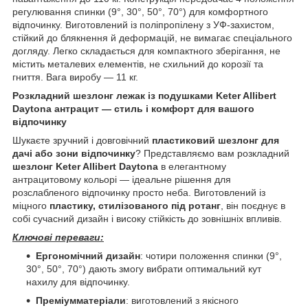
регулювання спинки (9°, 30°, 50°, 70°) для комфортного
відпочинку. Виготовлений із поліпропілену з УФ-захистом,
стійкий до блякнення й деформацій, не вимагає спеціального
догляду. Легко складається для компактного зберігання, не
містить металевих елементів, не схильний до корозії та
гниття. Вага виробу — 11 кг.
Розкладний шезлонг лежак із подушками Keter Allibert
Daytona антрацит — стиль і комфорт для вашого
відпочинку
Шукаєте зручний і довговічний
пластиковий шезлонг для
дачі або зони відпочинку
? Представляємо вам розкладний
шезлонг Keter Allibert Daytona
в елегантному
антрацитовому кольорі — ідеальне рішення для
розслабленого відпочинку просто неба. Виготовлений із
міцного
пластику, стилізованого під ротанг
, він поєднує в
собі сучасний дизайн і високу стійкість до зовнішніх впливів.
Ключові переваги:
Ергономічний дизайн
: чотири положення спинки (9°,
30°, 50°, 70°) дають змогу вибрати оптимальний кут
нахилу для відпочинку.
Преміумматеріали
: виготовлений з якісного