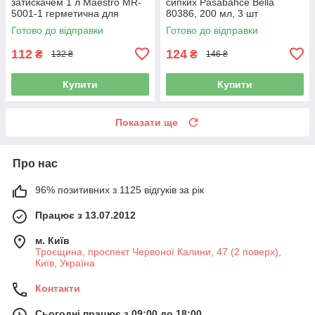
затискачем 1 л Maestro MR-
сипких Pasabahce Bella
5001-1 герметична для
80386, 200 мл, 3 шт
продуктів
Готово до відправки
Готово до відправки
112
124
₴
₴
132 ₴
146 ₴
Купити
Купити
Показати ще
Про нас
96% позитивних з 1125 відгуків за рік
Працює з 13.07.2012
м. Київ
Троєщина, проспект Червоної Калини, 47 (2 поверх),
Київ, Україна
Контакти
Сьогодні працює з 09:00 до 18:00