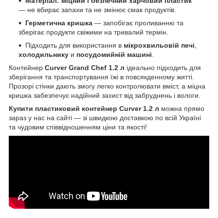
Матеріал: міцний і безпечний харчовий пластик
— не вбирає запахи та не змінює смак продуктів.
Герметична кришка
— запобігає проливанню та
зберігає продукти свіжими на тривалий термін.
Підходить для використання в
мікрохвильовій печі
,
холодильнику
и
посудомийній машині
.
Контейнер
Curver Grand Chef 1.2 л
ідеально підходить для
зберігання та транспортування їжі в повсякденному житті.
Прозорі стінки дають змогу легко контролювати вміст, а міцна
кришка забезпечує надійний захист від забруднень і вологи.
Купити пластиковий контейнер Curver 1.2 л
можна прямо
зараз у нас на сайті — зі швидкою доставкою по всій Україні
та чудовим співвідношенням ціни та якості!