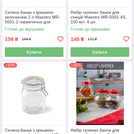
Скляна банка з кришкою-
Набір скляних банок для
затискачем 2 л Maestro MR-
спецій Maestro MR-5001-4S,
5001-2 герметична для
150 мл, 4 шт
продуктів
Готово до відправки
Готово до відправки
156
145
₴
₴
184 ₴
171 ₴
Купити
Купити
–15%
–15%
Скляна банка з кришкою-
Набір скляних банок для