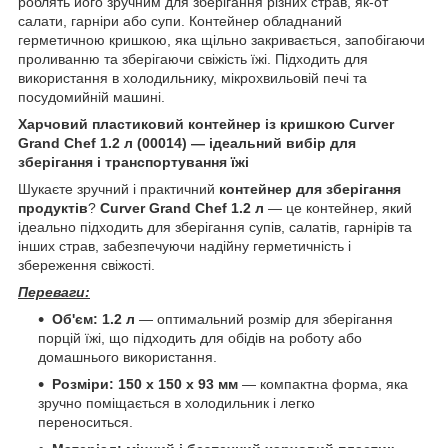
роблять його зручним для зберігання різних страв, як-от
салати, гарніри або супи. Контейнер обладнаний
герметичною кришкою, яка щільно закривається, запобігаючи
проливанню та зберігаючи свіжість їжі. Підходить для
використання в холодильнику, мікрохвильовій печі та
посудомийній машині.
Харчовий пластиковий контейнер із кришкою Curver
Grand Chef 1.2 л (00014) — ідеальний вибір для
зберігання і транспортування їжі
Шукаєте зручний і практичний
контейнер для зберігання
продуктів
?
Curver Grand Chef 1.2 л
— це контейнер, який
ідеально підходить для зберігання супів, салатів, гарнірів та
інших страв, забезпечуючи надійну герметичність і
збереження свіжості.
Переваги:
Об'єм: 1.2 л
— оптимальний розмір для зберігання
порцій їжі, що підходить для обідів на роботу або
домашнього використання.
Розміри: 150 x 150 x 93 мм
— компактна форма, яка
зручно поміщається в холодильник і легко
переноситься.