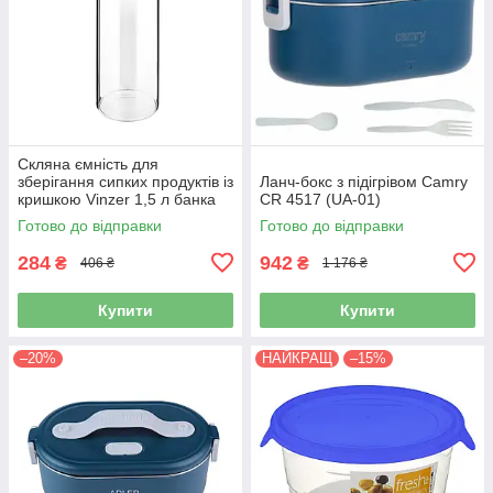
Скляна ємність для
зберігання сипких продуктів із
Ланч-бокс з підігрівом Camry
кришкою Vinzer 1,5 л банка
CR 4517 (UA-01)
для круп і спецій 50237
Готово до відправки
Готово до відправки
284
942
₴
₴
406 ₴
1 176 ₴
Купити
Купити
–20%
НАЙКРАЩ
–15%