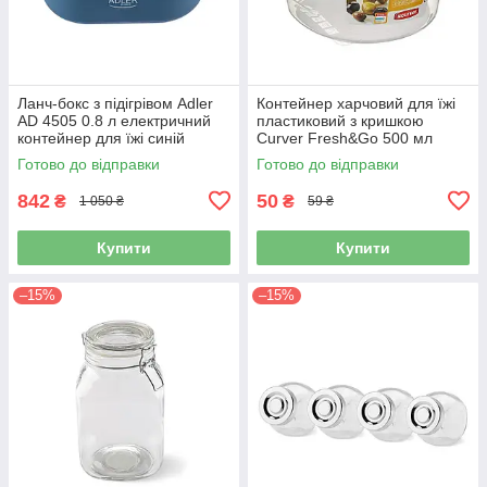
Ланч-бокс з підігрівом Adler
Контейнер харчовий для їжі
AD 4505 0.8 л електричний
пластиковий з кришкою
контейнер для їжі синій
Curver Fresh&Go 500 мл
синя кришка (00563)
Готово до відправки
Готово до відправки
842
50
₴
₴
1 050 ₴
59 ₴
Купити
Купити
–15%
–15%