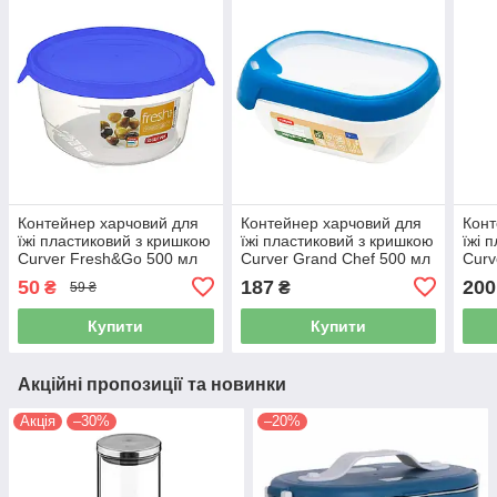
Контейнер харчовий для
Контейнер харчовий для
Конт
їжі пластиковий з кришкою
їжі пластиковий з кришкою
їжі 
Curver Fresh&Go 500 мл
Curver Grand Chef 500 мл
Curv
синя кришка (00563)
(00007)
(000
50
187
200
₴
₴
59 ₴
Купити
Купити
Акційні пропозиції та новинки
Акція
–30%
–20%