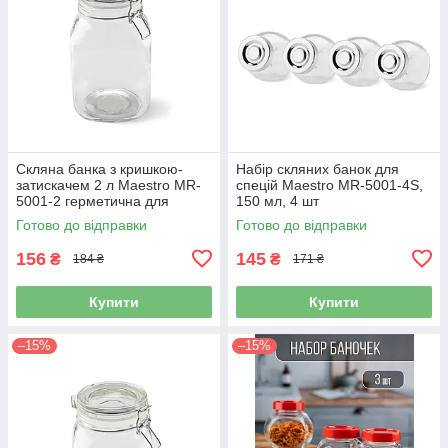
Скляна банка з кришкою-
Набір скляних банок для
затискачем 2 л Maestro MR-
спецій Maestro MR-5001-4S,
5001-2 герметична для
150 мл, 4 шт
продуктів
Готово до відправки
Готово до відправки
156
145
₴
₴
184 ₴
171 ₴
Купити
Купити
–15%
–15%