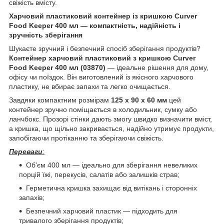
свіжість вмісту.
Харчовий пластиковий контейнер із кришкою Curver
Food Keeper 400 мл — компактність, надійність і
зручність зберігання
Шукаєте зручний і безпечний спосіб зберігання продуктів?
Контейнер харчовий пластиковий з кришкою Curver
Food Keeper 400 мл (03870)
— ідеальне рішення для дому,
офісу чи поїздок. Він виготовлений із якісного харчового
пластику, не вбирає запахи та легко очищається.
Завдяки компактним розмірам
125 x 90 x 60 мм
цей
контейнер зручно поміщається в холодильник, сумку або
ланчбокс. Прозорі стінки дають змогу швидко визначити вміст,
а кришка, що щільно закривається, надійно утримує продукти,
запобігаючи протіканню та зберігаючи свіжість.
Переваги
:
Об'єм 400 мл — ідеально для зберігання невеликих
порцій їжі, перекусів, салатів або залишків страв;
Герметична кришка захищає від витікань і сторонніх
запахів;
Безпечний харчовий пластик — підходить для
тривалого зберігання продуктів;