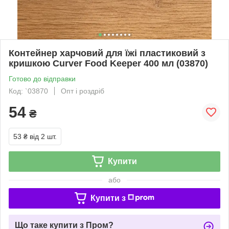
Контейнер харчовий для їжі пластиковий з
кришкою Curver Food Keeper 400 мл (03870)
Готово до відправки
Код: `03870
Опт і роздріб
54
₴
53 ₴
від 2 шт.
Купити
або
Купити з
Що таке купити з Пром?