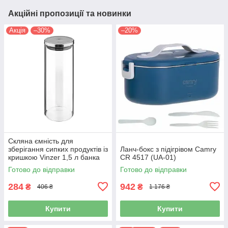
Акційні пропозиції та новинки
Акція
–30%
–20%
Скляна ємність для
зберігання сипких продуктів із
Ланч-бокс з підігрівом Camry
кришкою Vinzer 1,5 л банка
CR 4517 (UA-01)
для круп і спецій 50237
Готово до відправки
Готово до відправки
284
942
₴
₴
406 ₴
1 176 ₴
Купити
Купити