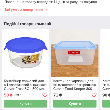
Повернення товару впродовж 14 днів за рахунок покупця
Всі умови повернення
Подібні товари компанії
Контейнер харчовий для
Контейнер харчовий для
Конт
їжі пластиковий з кришкою
їжі пластиковий з кришкою
їжі 
Curver Fresh&Go 500 мл
Curver Food Keeper 800
Curv
синя кришка (00563)
мл (03871)
(038
50
71
90
₴
₴
59 ₴
Купити
Купити