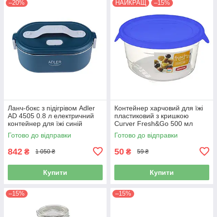
–20%
НАЙКРАЩ
–15%
Ланч-бокс з підігрівом Adler
Контейнер харчовий для їжі
AD 4505 0.8 л електричний
пластиковий з кришкою
контейнер для їжі синій
Curver Fresh&Go 500 мл
синя кришка (00563)
Готово до відправки
Готово до відправки
842
50
₴
₴
1 050 ₴
59 ₴
Купити
Купити
–15%
–15%