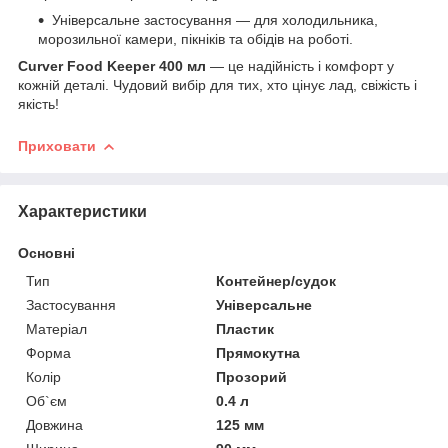
Універсальне застосування — для холодильника,
морозильної камери, пікніків та обідів на роботі.
Curver Food Keeper 400 мл
— це надійність і комфорт у
кожній деталі. Чудовий вибір для тих, хто цінує лад, свіжість і
якість!
Приховати
Характеристики
Основні
Тип
Контейнер/судок
Застосування
Універсальне
Матеріал
Пластик
Форма
Прямокутна
Колір
Прозорий
Об`єм
0.4 л
Довжина
125 мм