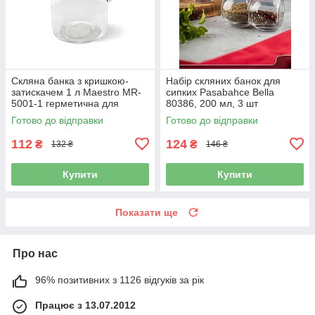
Скляна банка з кришкою-
Набір скляних банок для
затискачем 1 л Maestro MR-
сипких Pasabahce Bella
5001-1 герметична для
80386, 200 мл, 3 шт
продуктів
Готово до відправки
Готово до відправки
112
124
₴
₴
132 ₴
146 ₴
Купити
Купити
Показати ще
Про нас
96% позитивних з 1126 відгуків за рік
Працює з 13.07.2012