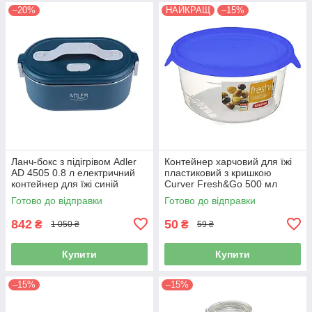
–20%
НАЙКРАЩ
–15%
Ланч-бокс з підігрівом Adler
Контейнер харчовий для їжі
AD 4505 0.8 л електричний
пластиковий з кришкою
контейнер для їжі синій
Curver Fresh&Go 500 мл
синя кришка (00563)
Готово до відправки
Готово до відправки
842
50
₴
₴
1 050 ₴
59 ₴
Купити
Купити
–15%
–15%