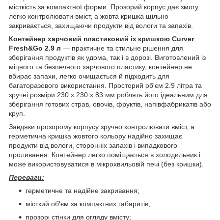
місткість за компактної форми. Прозорий корпус дає змогу
легко контролювати вміст, а жовта кришка щільно
закривається, захищаючи продукти від вологи та запахів.
Контейнер харчовий пластиковий із кришкою Curver
Fresh&Go 2.9 л
— практичне та стильне рішення для
зберігання продуктів як удома, так і в дорозі. Виготовлений із
міцного та безпечного харчового пластику, контейнер не
вбирає запахи, легко очищається й підходить для
багаторазового використання. Просторий об'єм 2.9 літра та
зручні розміри 230 х 230 х 83 мм роблять його ідеальним для
зберігання готових страв, овочів, фруктів, напівфабрикатів або
круп.
Завдяки прозорому корпусу зручно контролювати вміст, а
герметична кришка жовтого кольору надійно захищає
продукти від вологи, сторонніх запахів і випадкового
проливання. Контейнер легко поміщається в холодильник і
може використовуватися в мікрохвильовій печі (без кришки).
Переваги:
герметичне та надійне закривання;
місткий об'єм за компактних габаритів;
прозорі стінки для огляду вмісту;