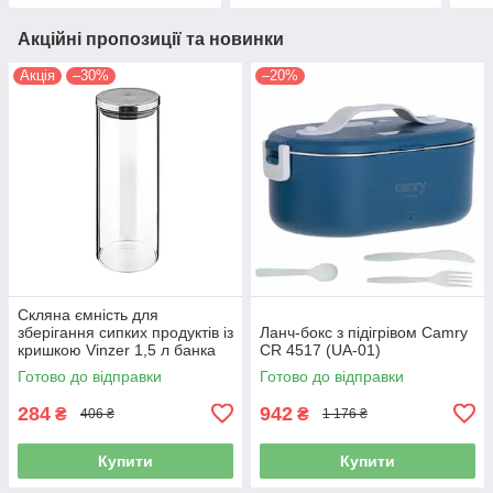
Акційні пропозиції та новинки
Акція
–30%
–20%
Скляна ємність для
зберігання сипких продуктів із
Ланч-бокс з підігрівом Camry
кришкою Vinzer 1,5 л банка
CR 4517 (UA-01)
для круп і спецій 50237
Готово до відправки
Готово до відправки
284
942
₴
₴
406 ₴
1 176 ₴
Купити
Купити