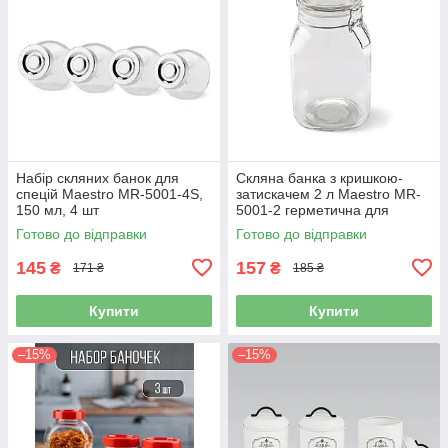
Набір скляних банок для
Скляна банка з кришкою-
спецій Maestro MR-5001-4S,
затискачем 2 л Maestro MR-
150 мл, 4 шт
5001-2 герметична для
продуктів
Готово до відправки
Готово до відправки
145
157
₴
₴
171 ₴
185 ₴
Купити
Купити
–15%
–15%