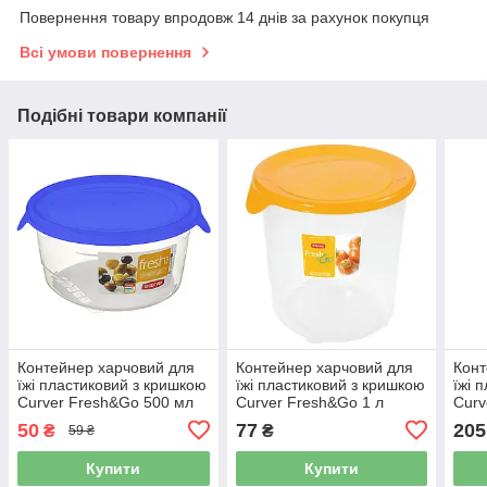
Повернення товару впродовж 14 днів за рахунок покупця
Всі умови повернення
Подібні товари компанії
Контейнер харчовий для
Контейнер харчовий для
Конт
їжі пластиковий з кришкою
їжі пластиковий з кришкою
їжі 
Curver Fresh&Go 500 мл
Curver Fresh&Go 1 л
Curv
синя кришка (00563)
жовта кришка (00564)
жовт
50
77
205
₴
₴
59 ₴
Купити
Купити