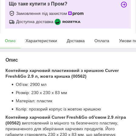
Що таке купити з Пром?
Замовлення під захистом
Доступна доставка
Опис
Характеристики
Доставка
Оплата
Умови п
Опис
Контейнер харчовий пластиковий з кришкою Curver
Fresh&Go 2.9 л, жовта кришка (00562)
Об'єм: 2900 мл
Розмір: 230 х 230 х 83 мм
Матеріал: пластик
Колір: прозорий корпус із жовтою кришкою
Контейнер харчовий Curver Fresh&Go об'ємом 2.9 літра
(00562)
виготовлений із міцного та безпечного пластику,
призначеного для зберігання харчових продуктів. Його
габарити становлять 230 х 230 х 83 мм, що забезпечує