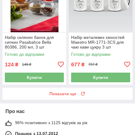
Набір скляних банок для
Набір металевих ємностей
сипких Pasabahce Bella
Maestro MR-1771-3CS для
80386, 200 мл, 3 шт
чаю кави цукру 3 шт
Готово до відправки
Готово до відправки
124
677
₴
₴
146 ₴
797 ₴
Купити
Купити
Показати ще
Про нас
96% позитивних з 1125 відгуків за рік
Працює з 13.07.2012