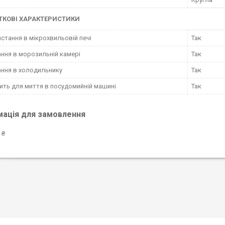
КОВІ ХАРАКТЕРИСТИКИ
стання в мікрохвильовій печі
Так
ання в морозильній камері
Так
ання в холодильнику
Так
ить для миття в посудомийній машині
Так
мація для замовлення
 ₴