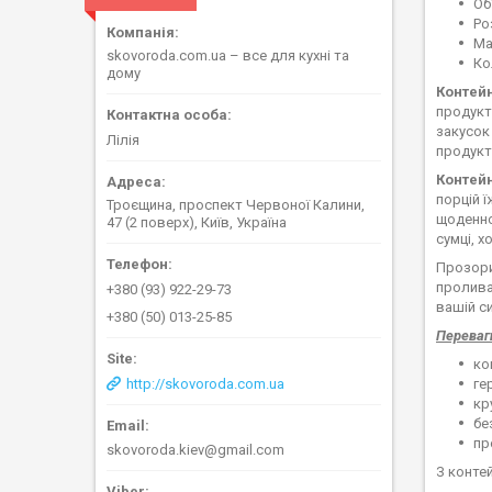
Об
Ро
Ма
skovoroda.com.ua – все для кухні та
Ко
дому
Контейн
продукті
закусок
Лілія
продукти
Контейн
порцій ї
Троєщина, проспект Червоної Калини,
щоденно
47 (2 поверх), Київ, Україна
сумці, х
Прозори
пролива
+380 (93) 922-29-73
вашій си
+380 (50) 013-25-85
Переваг
ко
ге
http://skovoroda.com.ua
кр
бе
пр
skovoroda.kiev@gmail.com
З конт