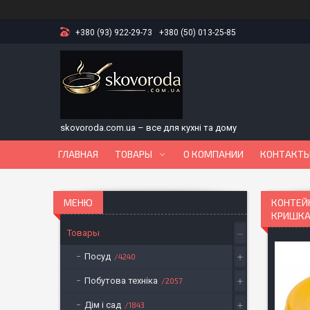
+380 (93) 922-29-73
+380 (50) 013-25-85
skovoroda.com.ua – все для кухні та дому
ГЛАВНАЯ
ТОВАРЫ
О КОМПАНИИ
КОНТАКТ
КОНТЕЙ
КРИШКА 
Товары
Посуд
4240
Побутова техніка
2057
Дім і сад
1843