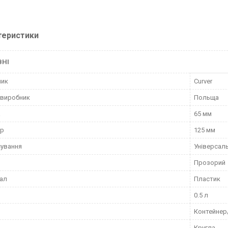
теристики
ВНІ
ник
Curver
 виробник
Польща
а
65 мм
тр
125 мм
ування
Універсал
Прозорий
ал
Пластик
0.5 л
Контейнер
Кругла