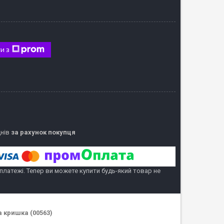
и з
днів
за рахунок покупця
 платежі. Тепер ви можете купити будь-який товар не
 кришка (00563)