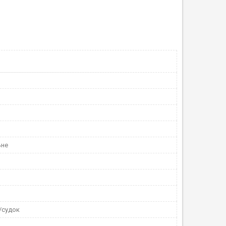
ьне
/судок