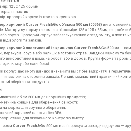
'єм: 500 мл
змір: 125 х 125 х 65 мм
теріал: пластик
лір: прозорий корпус із жовтою кришкою
ер харчовий Curver Fresh&Go об'ємом 500 мл (00563)
виготовлений і
в. Має круглу форму та компактні розміри 125 х 125 х 65 мм, що робить й
 або соусів. Прозорий корпус забезпечує гарний огляд вмісту, а жовта 
 від вологи та запахів.
ер харчовий пластиковий із кришкою Curver Fresh&Go 500 мл
— комп
жі, перекусів, соусів або залишків готових страв. Завдяки міцному та б
го використання вдома, на роботі або в дорозі. Кругла форма та розмір
олодильнику або ланч-боксі.
й корпус дає змогу швидко визначити вміст без відкриття, а герметичн
ння, вологи та сторонніх запахів. Легкий, компактний і практичний конт
стемі зберігання продуктів.
и:
мпактний об'єм 500 мл для порційних продуктів;
рметична кришка для збереження свіжості;
угла форма для зручного зберігання;
зпечний харчовий пластик без BPA;
озорі стінки для візуального контролю вмісту.
ейнером
Curver Fresh&Go
500 мл ваші перекуски завжди під рукою — зру