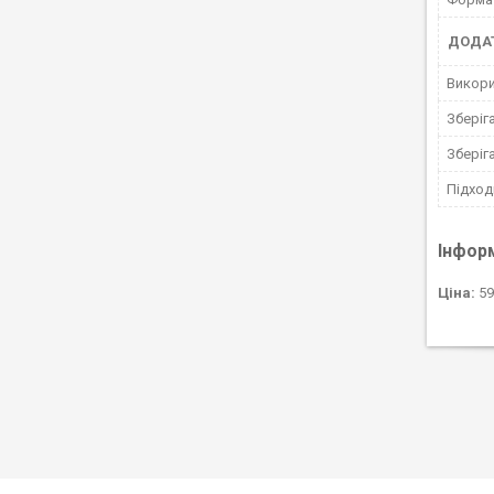
ДОДАТ
Викори
Зберіг
Зберіг
Підход
Інфор
Ціна:
59