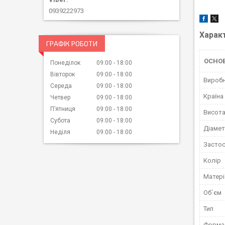
0939222973
Харак
ГРАФІК РОБОТИ
ОСНО
Понеділок
09:00
18:00
Вівторок
09:00
18:00
Вироб
Середа
09:00
18:00
Країна
Четвер
09:00
18:00
Пʼятниця
09:00
18:00
Висот
Субота
09:00
18:00
Діаме
Неділя
09:00
18:00
Застос
Колір
Матері
Об`єм
Тип
Форма