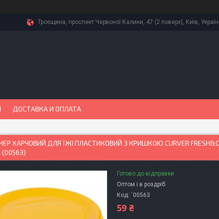
Троєщина, проспект Червоної Калини, 47 (2 поверх), Київ, Украї
Ы
ДОСТАВКА И ОПЛАТА
НЕР ХАРЧОВИЙ ДЛЯ ЇЖІ ПЛАСТИКОВИЙ З КРИШКОЮ CURVER FRESH&
(00563)
Готово до відправки
Оптом і в роздріб
Код:
`00563
59 ₴