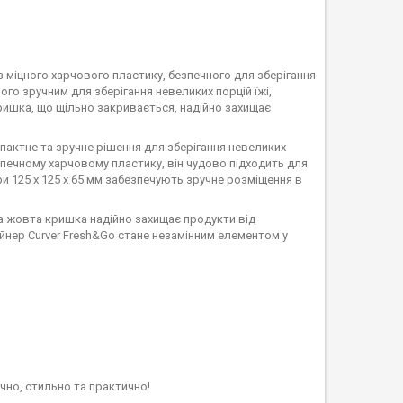
з міцного харчового пластику, безпечного для зберігання
ого зручним для зберігання невеликих порцій їжі,
кришка, що щільно закривається, надійно захищає
актне та зручне рішення для зберігання невеликих
езпечному харчовому пластику, він чудово підходить для
и 125 х 125 х 65 мм забезпечують зручне розміщення в
а жовта кришка надійно захищає продукти від
ейнер Curver Fresh&Go стане незамінним елементом у
чно, стильно та практично!