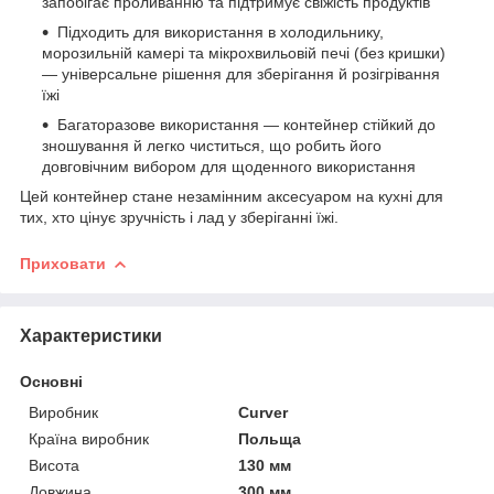
запобігає проливанню та підтримує свіжість продуктів
Підходить для використання в холодильнику,
морозильній камері та мікрохвильовій печі (без кришки)
— універсальне рішення для зберігання й розігрівання
їжі
Багаторазове використання — контейнер стійкий до
зношування й легко чиститься, що робить його
довговічним вибором для щоденного використання
Цей контейнер стане незамінним аксесуаром на кухні для
тих, хто цінує зручність і лад у зберіганні їжі.
Приховати
Характеристики
Основні
Виробник
Curver
Країна виробник
Польща
Висота
130 мм
Довжина
300 мм