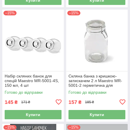
Купити
Купити
–15%
–15%
Набір скляних банок для
Скляна банка з кришкою-
спецій Maestro MR-5001-4S,
затискачем 2 л Maestro MR-
150 мл, 4 шт
5001-2 герметична для
продуктів
Готово до відправки
Готово до відправки
145
157
₴
₴
171 ₴
185 ₴
Купити
Купити
–15%
–15%