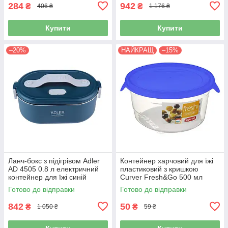
284
942
₴
₴
406 ₴
1 176 ₴
Купити
Купити
–20%
НАЙКРАЩ
–15%
Ланч-бокс з підігрівом Adler
Контейнер харчовий для їжі
AD 4505 0.8 л електричний
пластиковий з кришкою
контейнер для їжі синій
Curver Fresh&Go 500 мл
синя кришка (00563)
Готово до відправки
Готово до відправки
842
50
₴
₴
1 050 ₴
59 ₴