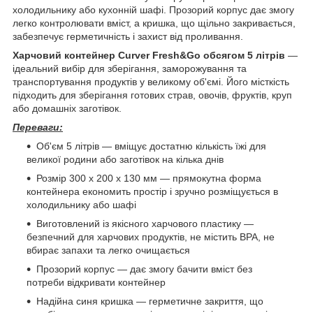
холодильнику або кухонній шафі. Прозорий корпус дає змогу
легко контролювати вміст, а кришка, що щільно закривається,
забезпечує герметичність і захист від проливання.
Харчовий контейнер Curver Fresh&Go обсягом 5 літрів
—
ідеальний вибір для зберігання, заморожування та
транспортування продуктів у великому об'ємі. Його місткість
підходить для зберігання готових страв, овочів, фруктів, круп
або домашніх заготівок.
Переваги:
Об'єм 5 літрів — вміщує достатню кількість їжі для
великої родини або заготівок на кілька днів
Розмір 300 х 200 х 130 мм — прямокутна форма
контейнера економить простір і зручно розміщується в
холодильнику або шафі
Виготовлений із якісного харчового пластику —
безпечний для харчових продуктів, не містить BPA, не
вбирає запахи та легко очищається
Прозорий корпус — дає змогу бачити вміст без
потреби відкривати контейнер
Надійна синя кришка — герметичне закриття, що