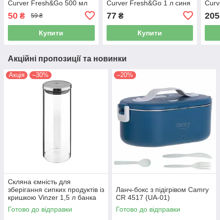
Curver Fresh&Go 500 мл
Curver Fresh&Go 1 л синя
Curv
синя кришка (00563)
кришка (00564)
жовт
50
77
205
₴
₴
59 ₴
Купити
Купити
Акційні пропозиції та новинки
Акція
–30%
–20%
Скляна ємність для
зберігання сипких продуктів із
Ланч-бокс з підігрівом Camry
кришкою Vinzer 1,5 л банка
CR 4517 (UA-01)
для круп і спецій 50237
Готово до відправки
Готово до відправки