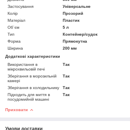
Застосування
Універсальне
Колір
Прозорий
Матеріал
Пластик
Об`єм
5 л
Тип
Контейнер/судок
Форма
Прямокутна
Ширина
200 мм
Додаткові характеристики
Використання в
Так
мікрохвильовій печі
Зберігання в морозильній
Так
камері
Зберігання в холодильнику
Так
Підходить для миття в
Так
посудомийній машині
Приховати
Умови доставки