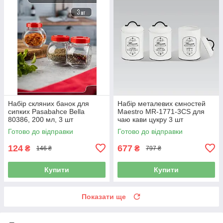
Набір скляних банок для
Набір металевих ємностей
сипких Pasabahce Bella
Maestro MR-1771-3CS для
80386, 200 мл, 3 шт
чаю кави цукру 3 шт
Готово до відправки
Готово до відправки
124
677
₴
₴
146 ₴
797 ₴
Купити
Купити
Показати ще