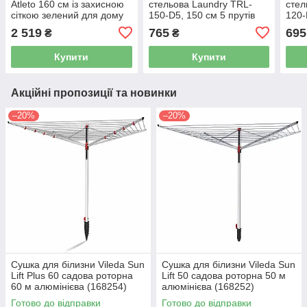
Atleto 160 см із захисною
стельова Laundry TRL-
стел
сіткою зелений для дому
150-D5, 150 см 5 прутів
120-
та дачі 42400220
підйомна металева
підй
2 519
765
695
₴
₴
Купити
Купити
Акційні пропозиції та новинки
–20%
–20%
Сушка для білизни Vileda Sun
Сушка для білизни Vileda Sun
Lift Plus 60 садова роторна
Lift 50 садова роторна 50 м
60 м алюмінієва (168254)
алюмінієва (168252)
Готово до відправки
Готово до відправки