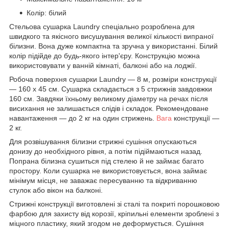
Колір: білий
Стельова сушарка Laundry спеціально розроблена для
швидкого та якісного висушування великої кількості випраної
білизни. Вона дуже компактна та зручна у використанні. Білий
колір підійде до будь-якого інтер'єру. Конструкцію можна
використовувати у ванній кімнаті, балконі або на лоджії.
Робоча поверхня сушарки Laundry — 8 м, розміри конструкції
— 160 х 45 см. Сушарка складається з 5 стрижнів завдовжки
160 см. Завдяки їхньому великому діаметру на речах після
висихання не залишається слідів і складок. Рекомендоване
навантаження — до 2 кг на один стрижень.
Вага
конструкції —
2 кг.
Для розвішування білизни стрижні сушіння опускаються
донизу до необхідного рівня, а потім підіймаються назад.
Попрана білизна сушиться під стелею й не займає багато
простору. Коли сушарка не використовується, вона займає
мінімум місця, не заважає пересуванню та відкриванню
стулок або вікон на балконі.
Стрижні конструкції виготовлені зі сталі та покриті порошковою
фарбою для захисту від корозії, кріпильні елементи зроблені з
міцного пластику, який згодом не деформується. Сушіння