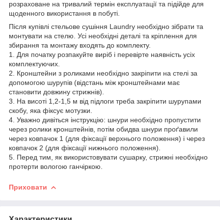
розраховане на тривалий термін експлуатації та підійде для
щоденного використання в побуті.
Після купівлі стельове сушіння Laundry необхідно зібрати та
монтувати на стелю. Усі необхідні деталі та кріплення для
збирання та монтажу входять до комплекту.
1. Для початку розпакуйте виріб і перевірте наявність усіх
комплектуючих.
2. Кронштейни з роликами необхідно закріпити на стелі за
допомогою шурупів (відстань між кронштейнами має
становити довжину стрижнів).
3. На висоті 1,2-1,5 м від підлоги треба закріпити шурупами
скобу, яка фіксує мотузки.
4. Уважно дивіться інструкцію: шнури необхідно пропустити
через ролики кронштейнів, потім обидва шнури проґавили
через ковпачок 1 (для фіксації верхнього положення) і через
ковпачок 2 (для фіксації нижнього положення).
5. Перед тим, як використовувати сушарку, стрижні необхідно
протерти вологою ганчіркою.
Приховати
Характеристики