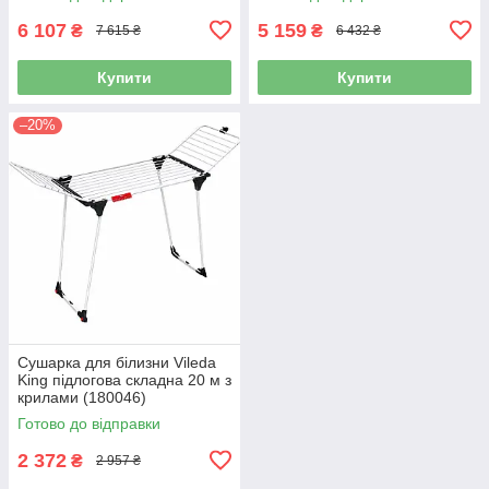
6 107
5 159
₴
₴
7 615 ₴
6 432 ₴
Купити
Купити
–20%
Сушарка для білизни Vileda
King підлогова складна 20 м з
крилами (180046)
Готово до відправки
2 372
₴
2 957 ₴