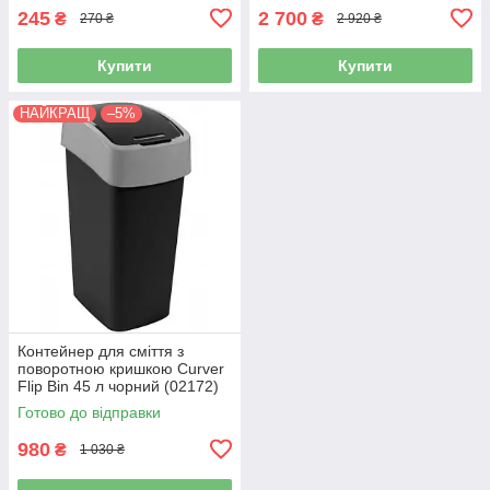
245
2 700
₴
₴
270 ₴
2 920 ₴
Купити
Купити
НАЙКРАЩ
–5%
Контейнер для сміття з
поворотною кришкою Curver
Flip Bin 45 л чорний (02172)
Готово до відправки
980
₴
1 030 ₴