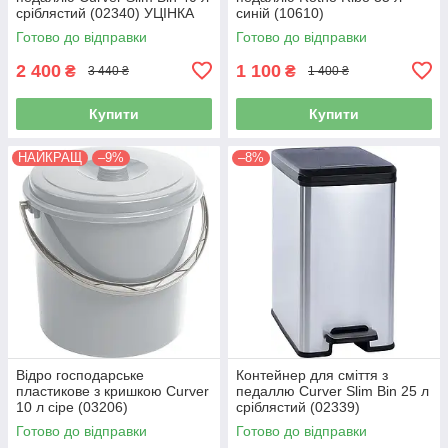
сріблястий (02340) УЦІНКА
синій (10610)
Готово до відправки
Готово до відправки
2 400
1 100
₴
₴
3 440 ₴
1 400 ₴
Купити
Купити
НАЙКРАЩ
–9%
–8%
Відро господарське
Контейнер для сміття з
пластикове з кришкою Curver
педаллю Curver Slim Bin 25 л
10 л сіре (03206)
сріблястий (02339)
Готово до відправки
Готово до відправки