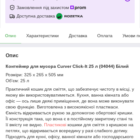
Замовлення під захистом
Доступна доставка
Опис
Характеристики
Доставка
Оплата
Умови п
Опис
Контейнер для мусора Curver Click-It 25 л (04044) Білий
Розміри: 325 x 265 x 505 мм
Об'єм: 25 л
Практичний кошик для сміття, що забезпечує чистоту в місці, у
якому він використовуватиметься. Кухня, ванна кімната або
офіс — ось лише деякі приміщення, де вона може виконувати
свою функцію. Виготовлена з високоякісної пластмаси.
Ємність відкривається рукою за допомогою обертової кришки.
Її конструкція така, що вона є в постійному закритому стані та
її вмісту не видно.
Пластикові
кошики для сміття з кришкою на
петлях, що відкривається всередину у разі слабкого дотику.
Підходять для кухні, офісу, ванної кімнати або господарського