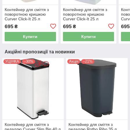
Контейнер для сміття з
Контейнер для сміття з
Конт
поворотною кришкою
поворотною кришкою
пов
Curver Click-It 25 л
Curver Click-It 25 л
Curv
бежевий (04044)
мармуровий (04044)
(040
695
695
695
₴
₴
Купити
Купити
Акційні пропозиції та новинки
УЦІНКА
–30%
Акція
–21%
Контейнер для сміття з
Контейнер для сміття з
педаллю Curver Slim Bin 40 л
педаллю Rotho Ribo 35 л